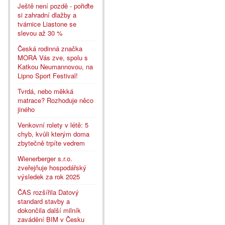
Ještě není pozdě - pořiďte
si zahradní dlažby a
tvárnice Liastone se
slevou až 30 %
Česká rodinná značka
MORA Vás zve, spolu s
Katkou Neumannovou, na
Lipno Sport Festival!
Tvrdá, nebo měkká
matrace? Rozhoduje něco
jiného
Venkovní rolety v létě: 5
chyb, kvůli kterým doma
zbytečně trpíte vedrem
Wienerberger s.r.o.
zveřejňuje hospodářský
výsledek za rok 2025
ČAS rozšířila Datový
standard stavby a
dokončila další milník
zavádění BIM v Česku