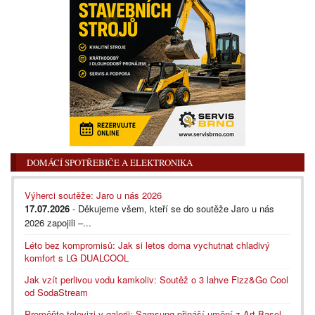
DOMÁCÍ SPOTŘEBIČE A ELEKTRONIKA
Výherci soutěže: Jaro u nás 2026
17.07.2026
- Děkujeme všem, kteří se do soutěže Jaro u nás
2026 zapojili –...
Léto bez kompromisů: Jak si letos doma vychutnat chladivý
komfort s LG DUALCOOL
Jak vzít perlivou vodu kamkoliv: Soutěž o 3 lahve Fizz&Go Cool
od SodaStream
Proměňte televizi v galerii: Samsung přináší umění z Art Basel