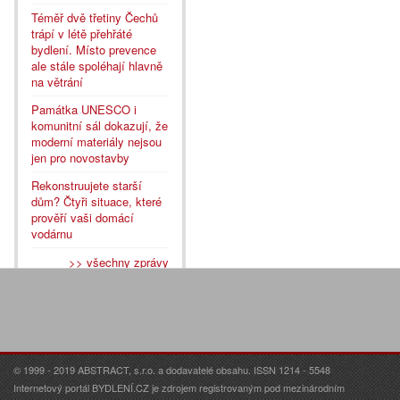
Téměř dvě třetiny Čechů
trápí v létě přehřáté
bydlení. Místo prevence
ale stále spoléhají hlavně
na větrání
Památka UNESCO i
komunitní sál dokazují, že
moderní materiály nejsou
jen pro novostavby
Rekonstruujete starší
dům? Čtyři situace, které
prověří vaši domácí
vodárnu
>> všechny zprávy
© 1999 - 2019 ABSTRACT, s.r.o. a dodavatelé obsahu. ISSN 1214 - 5548
Internetový portál BYDLENÍ.CZ je zdrojem registrovaným pod mezinárodním