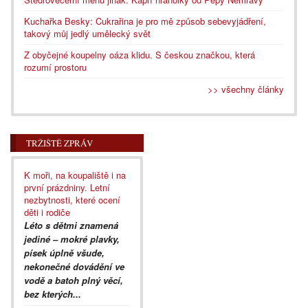
Kuchařka Besky: Cukrařina je pro mě způsob sebevyjádření,
takový můj jedlý umělecký svět
Z obyčejné koupelny oáza klidu. S českou značkou, která
rozumí prostoru
>> všechny články
TRŽIŠTĚ ZPRÁV
K moři, na koupaliště i na
první prázdniny. Letní
nezbytnosti, které ocení
děti i rodiče
Léto s dětmi znamená
jediné – mokré plavky,
písek úplně všude,
nekonečné dovádění ve
vodě a batoh plný věcí,
bez kterých...