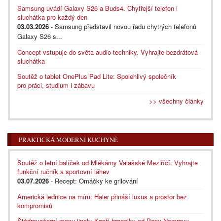
Samsung uvádí Galaxy S26 a Buds4. Chytřejší telefon i
sluchátka pro každý den
03.03.2026
- Samsung představil novou řadu chytrých telefonů
Galaxy S26 s...
Concept vstupuje do světa audio techniky. Vyhrajte bezdrátová
sluchátka
Soutěž o tablet OnePlus Pad Lite: Spolehlivý společník
pro práci, studium i zábavu
>> všechny články
PRAKTICKÁ MODERNÍ KUCHYNĚ
Soutěž o letní balíček od Mlékárny Valašské Meziříčí: Vyhrajte
funkční ručník a sportovní láhev
03.07.2026
- Recept: Omáčky ke grilování
Americká lednice na míru: Haier přináší luxus a prostor bez
kompromisů
Štědrovečerní menu jinak: Kapří hranolky od Pepy Nemravy