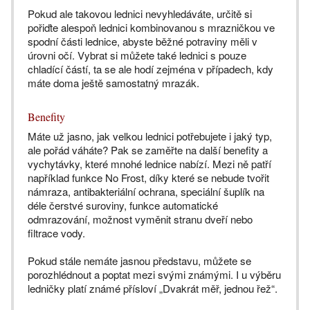
Pokud ale takovou lednici nevyhledáváte, určitě si
pořiďte alespoň lednici kombinovanou s mrazničkou ve
spodní části lednice, abyste běžné potraviny měli v
úrovni očí. Vybrat si můžete také lednici s pouze
chladící částí, ta se ale hodí zejména v případech, kdy
máte doma ještě samostatný mrazák.
Benefity
Máte už jasno, jak velkou lednici potřebujete i jaký typ,
ale pořád váháte? Pak se zaměřte na další benefity a
vychytávky, které mnohé lednice nabízí. Mezi ně patří
například funkce No Frost, díky které se nebude tvořit
námraza, antibakteriální ochrana, speciální šuplík na
déle čerstvé suroviny, funkce automatické
odmrazování, možnost vyměnit stranu dveří nebo
filtrace vody.
Pokud stále nemáte jasnou představu, můžete se
porozhlédnout a poptat mezi svými známými. I u výběru
ledničky platí známé přísloví „Dvakrát měř, jednou řež“.