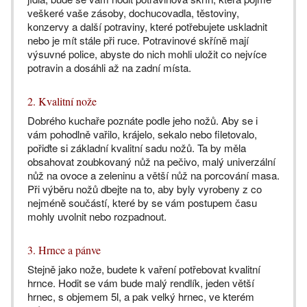
veškeré vaše zásoby, dochucovadla, těstoviny,
konzervy a další potraviny, které potřebujete uskladnit
nebo je mít stále při ruce. Potravinové skříně mají
výsuvné police, abyste do nich mohli uložit co nejvíce
potravin a dosáhli až na zadní místa.
2. Kvalitní nože
Dobrého kuchaře poznáte podle jeho nožů. Aby se i
vám pohodlně vařilo, krájelo, sekalo nebo filetovalo,
pořiďte si základní kvalitní sadu nožů. Ta by měla
obsahovat zoubkovaný nůž na pečivo, malý univerzální
nůž na ovoce a zeleninu a větší nůž na porcování masa.
Při výběru nožů dbejte na to, aby byly vyrobeny z co
nejméně součástí, které by se vám postupem času
mohly uvolnit nebo rozpadnout.
3. Hrnce a pánve
Stejně jako nože, budete k vaření potřebovat kvalitní
hrnce. Hodit se vám bude malý rendlík, jeden větší
hrnec, s objemem 5l, a pak velký hrnec, ve kterém