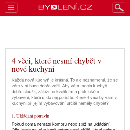
Toggle
navigation
4 věci, které nesmí chybět v
nové kuchyni
Každá nová kuchyň je krásná. To ale neznamená, že se
vám v ní bude dobře vařit. Aby vám mohla kuchyň
dobře sloužit, záleží na kvalitním a praktickém
vybavení, které si do něj pořídíte. Které 4 věci by vám v
kuchyni při jejím vybavování určitě neměly chybět?
1. Ukládání potravin
Pokud doma nemáte komoru nebo spíž na ukládání
jídla, bude se vám hodit potravinová skříň, která pojme