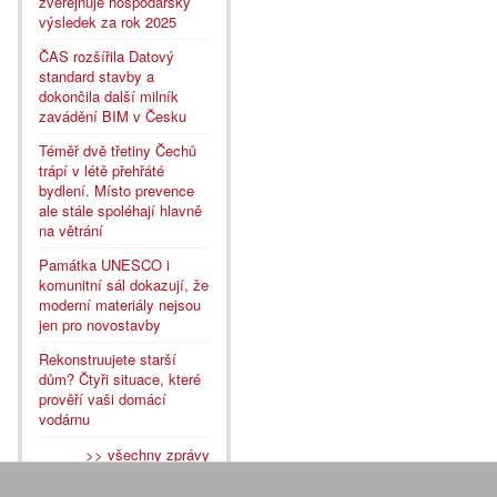
zveřejňuje hospodářský
výsledek za rok 2025
ČAS rozšířila Datový
standard stavby a
dokončila další milník
zavádění BIM v Česku
Téměř dvě třetiny Čechů
trápí v létě přehřáté
bydlení. Místo prevence
ale stále spoléhají hlavně
na větrání
Památka UNESCO i
komunitní sál dokazují, že
moderní materiály nejsou
jen pro novostavby
Rekonstruujete starší
dům? Čtyři situace, které
prověří vaši domácí
vodárnu
>> všechny zprávy