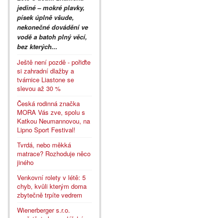
jediné – mokré plavky,
písek úplně všude,
nekonečné dovádění ve
vodě a batoh plný věcí,
bez kterých...
Ještě není pozdě - pořiďte
si zahradní dlažby a
tvárnice Liastone se
slevou až 30 %
Česká rodinná značka
MORA Vás zve, spolu s
Katkou Neumannovou, na
Lipno Sport Festival!
Tvrdá, nebo měkká
matrace? Rozhoduje něco
jiného
Venkovní rolety v létě: 5
chyb, kvůli kterým doma
zbytečně trpíte vedrem
Wienerberger s.r.o.