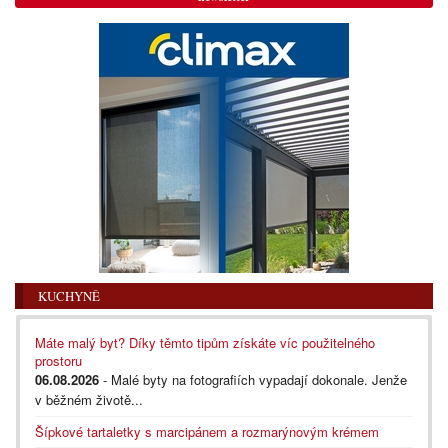
KUCHYNĚ
Máte malý byt? Díky těmto tipům získáte víc použitelného
prostoru
06.08.2026
- Malé byty na fotografiích vypadají dokonale. Jenže
v běžném životě...
Šípkové tartaletky s marcipánem a rozmarýnovým krémem