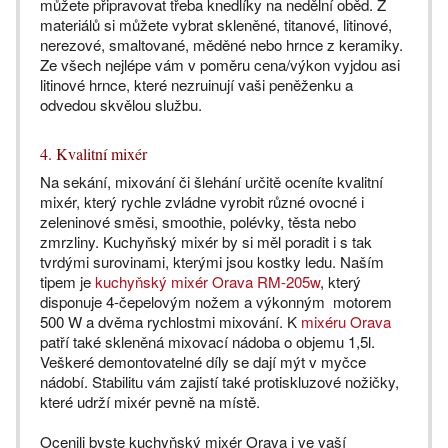
můžete připravovat třeba knedlíky na nedělní oběd. Z
materiálů si můžete vybrat skleněné, titanové, litinové,
nerezové, smaltované, měděné nebo hrnce z keramiky.
Ze všech nejlépe vám v poměru cena/výkon vyjdou asi
litinové hrnce, které nezruinují vaši peněženku a
odvedou skvělou službu.
4. Kvalitní mixér
Na sekání, mixování či šlehání určitě oceníte kvalitní
mixér, který rychle zvládne vyrobit různé ovocné i
zeleninové směsi, smoothie, polévky, těsta nebo
zmrzliny. Kuchyňský mixér by si měl poradit i s tak
tvrdými surovinami, kterými jsou kostky ledu. Naším
tipem je
kuchyňský mixér Orava RM-205w
, který
disponuje 4-čepelovým nožem a výkonným motorem
500 W a dvěma rychlostmi mixování. K
mixéru Orava
patří také skleněná mixovací nádoba o objemu 1,5l.
Veškeré demontovatelné díly se dají mýt v myčce
nádobí. Stabilitu vám zajistí také protiskluzové nožičky,
které udrží mixér pevně na místě.
Ocenili byste kuchyňský mixér Orava i ve vaší