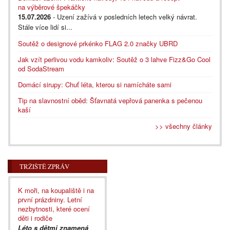
na výběrové špekáčky
15.07.2026
- Uzení zažívá v posledních letech velký návrat.
Stále více lidí si...
Soutěž o designové prkénko FLAG 2.0 značky UBRD
Jak vzít perlivou vodu kamkoliv: Soutěž o 3 lahve Fizz&Go Cool
od SodaStream
Domácí sirupy: Chuť léta, kterou si namícháte sami
Tip na slavnostní oběd: Šťavnatá vepřová panenka s pečenou
kaší
>> všechny články
TRŽIŠTĚ ZPRÁV
K moři, na koupaliště i na
první prázdniny. Letní
nezbytnosti, které ocení
děti i rodiče
Léto s dětmi znamená