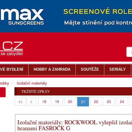
VÉ BYDLENÍ
HOBBY A ZAHRADA
SOUTĚŽE
SERIÁLY
ýrobky
Izolační materiály
TRŽIŠTĚ ZPRÁV
21
<<
<
18
19
20
22
23
24
Izolační materiály: ROCKWOOL vylepšil izola
hranami FASROCK G