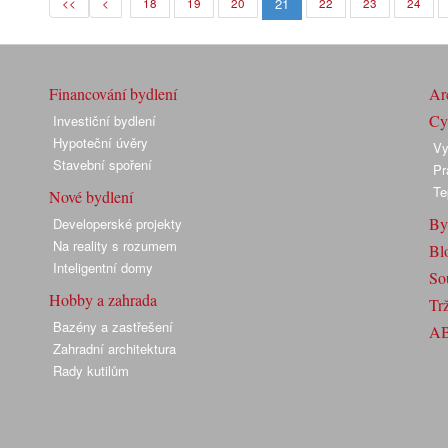
21
<<
<
18
19
20
22
23
24
Financování bydlení
Arc
Cyk
Investiční bydlení
Hypoteční úvěry
Vy
Stavební spoření
Pr
Te
Nové bydlení
By
Developerské projekty
Na reality s rozumem
Bl
Inteligentní domy
So
Hobby a zahrada
Trž
Bazény a zastřešení
A
Zahradní architektura
Rady kutilům