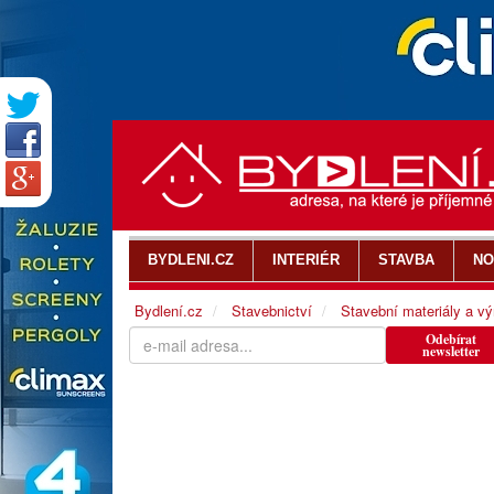
BYDLENI.CZ
INTERIÉR
STAVBA
NO
Bydlení.cz
Stavebnictví
Stavební materiály a v
Odebírat
newsletter