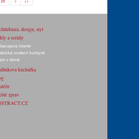
25
>
>>
hitektura, design, styl
ly a seriály
bavujeme interiér
aktická moderní kuchyně
plo v domě
dlínkova kuchařka
og
utěže
iště zpráv
BSTRACT.CZ