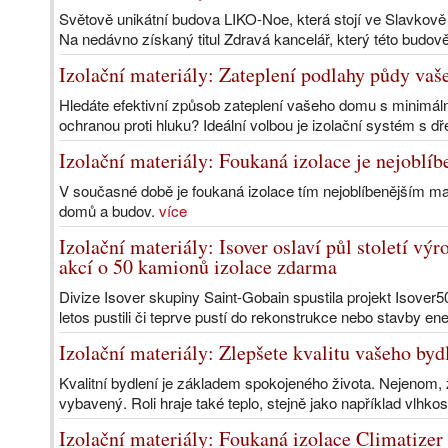
Světově unikátní budova LIKO-Noe, která stojí ve Slavkov
Na nedávno získaný titul Zdravá kancelář, který této budově 
Izolační materiály: Zateplení podlahy půdy va
Hledáte efektivní způsob zateplení vašeho domu s minimál
ochranou proti hluku? Ideální volbou je izolační systém s dř
Izolační materiály: Foukaná izolace je nejoblí
V současné době je foukaná izolace tím nejoblíbenějším mat
domů a budov.
více
Izolační materiály: Isover oslaví půl století vý
akcí o 50 kamionů izolace zdarma
Divize Isover skupiny Saint-Gobain spustila projekt Isover50
letos pustili či teprve pustí do rekonstrukce nebo stavby en
Izolační materiály: Zlepšete kvalitu vašeho bydl
Kvalitní bydlení je základem spokojeného života. Nejenom, 
vybavený. Roli hraje také teplo, stejně jako například vlhkos
Izolační materiály: Foukaná izolace Climatizer