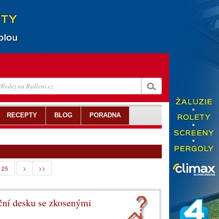
RECEPTY
BLOG
PORADNA
25
>
>>
ční desku se zkosenými