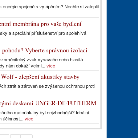
a energie spojené s vytápěním? Nechte si zateplit
gentní membrána pro vaše bydlení
pásky a speciální příslušenství pro spolehlivá
u pohodu? Vyberte správnou izolaci
 nezaměnitelný zvuk vysavače nebo hlasitá
kdy nám dokáží velmi...
více
 Wolf - zlepšení akustiky stavby
ch ztrát a zároveň se zvýšenou ochranou proti
láknitými deskami UNGER-DIFFUTHERM
lačního materiálu by byl nejvhodnější? Ideální
h účinnost...
více