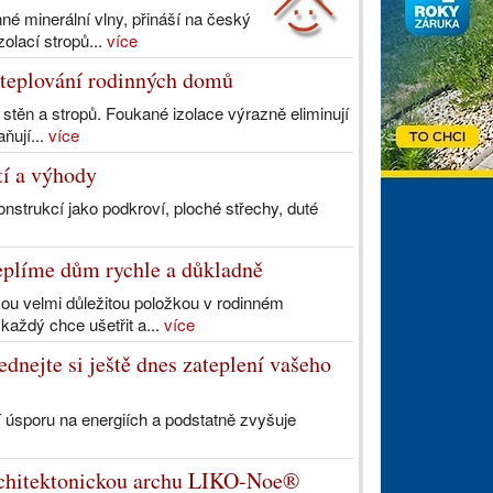
 minerální vlny, přináší na český
zolací stropů...
více
zateplování rodinných domů
 stěn a stropů. Foukané izolace výrazně eliminují
ňují...
více
tí a výhody
onstrukcí jako podkroví, ploché střechy, duté
teplíme dům rychle a důkladně
ou velmi důležitou položkou v rodinném
 každý chce ušetřit a...
více
ednejte si ještě dnes zateplení vašeho
 úsporu na energiích a podstatně zvyšuje
architektonickou archu LIKO-Noe®