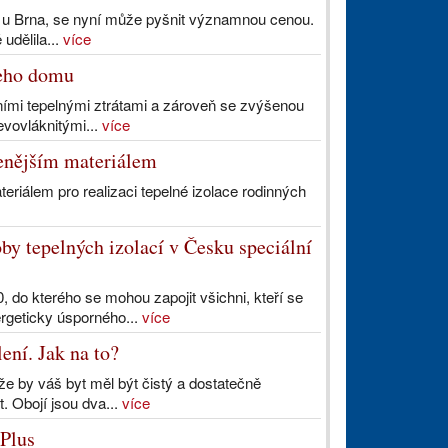
ě u Brna, se nyní může pyšnit významnou cenou.
udělila...
více
šeho domu
ními tepelnými ztrátami a zároveň se zvýšenou
evovláknitými...
více
benějším materiálem
eriálem pro realizaci tepelné izolace rodinných
roby tepelných izolací v Česku speciální
, do kterého se mohou zapojit všichni, kteří se
ergeticky úsporného...
více
ení. Jak na to?
že by váš byt měl být čistý a dostatečně
t. Obojí jsou dva...
více
 Plus