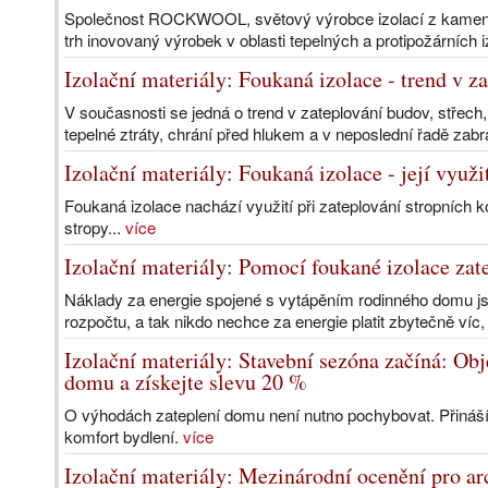
Společnost ROCKWOOL, světový výrobce izolací z kamenné
trh inovovaný výrobek v oblasti tepelných a protipožárních i
Izolační materiály: Foukaná izolace - trend v 
V současnosti se jedná o trend v zateplování budov, střech,
tepelné ztráty, chrání před hlukem a v neposlední řadě zabra
Izolační materiály: Foukaná izolace - její využi
Foukaná izolace nachází využití při zateplování stropních k
stropy...
více
Izolační materiály: Pomocí foukané izolace za
Náklady za energie spojené s vytápěním rodinného domu js
rozpočtu, a tak nikdo nechce za energie platit zbytečně víc,
Izolační materiály: Stavební sezóna začíná: Obj
domu a získejte slevu 20 %
O výhodách zateplení domu není nutno pochybovat. Přináší
komfort bydlení.
více
Izolační materiály: Mezinárodní ocenění pro 