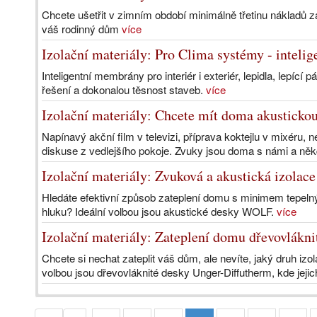
Chcete ušetřit v zimním období minimálně třetinu nákladů z
váš rodinný dům
více
Izolační materiály: Pro Clima systémy - inteli
Inteligentní membrány pro interiér i exteriér, lepidla, lepící 
řešení a dokonalou těsnost staveb.
více
Izolační materiály: Chcete mít doma akusticko
Napínavý akční film v televizi, příprava koktejlu v mixéru,
diskuse z vedlejšího pokoje. Zvuky jsou doma s námi a ně
Izolační materiály: Zvuková a akustická izolace
Hledáte efektivní způsob zateplení domu s minimem tepelný
hluku? Ideální volbou jsou akustické desky WOLF.
více
Izolační materiály: Zateplení domu dřevov
Chcete si nechat zateplit váš dům, ale nevíte, jaký druh izo
volbou jsou dřevovláknité desky Unger-­Diffutherm, kde jejic