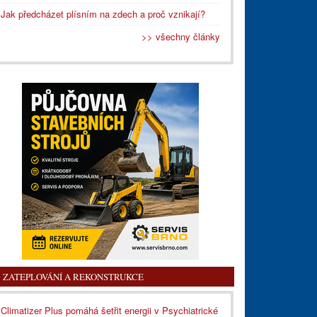
Jak předcházet plísním na zdech a proč vznikají?
>> všechny články
ZATEPLOVÁNÍ A REKONSTRUKCE
Climatizer Plus pomáhá šetřit energii v Psychiatrické