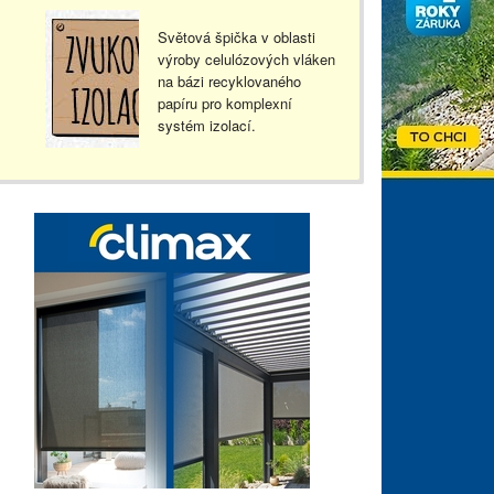
Světová špička v oblasti
výroby celulózových vláken
na bázi recyklovaného
papíru pro komplexní
systém izolací.