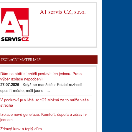
A1 servis CZ, s.r.o.
IZOLAČNÍ MATERIÁLY
Dům na stáří si chtěli postavit jen jednou. Proto
výběr izolace nepodcenili
27.07.2026
- Když se manželé z Polabí rozhodli
opustit město, měli jasno –...
V podkroví je v létě 32 °C? Možná za to může vaše
střecha
Izolace nové generace: Komfort, úspora a zdraví v
jednom
Zdravý krov a teplý dům