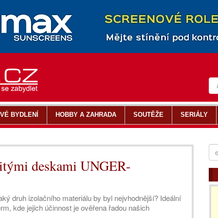
VÉ BYDLENÍ
HOBBY A ZAHRADA
SOUTĚŽE
SERIÁLY
knitými deskami UNGER-
jaký druh izolačního materiálu by byl nejvhodnější? Ideální
erm, kde jejich účinnost je ověřena řadou našich