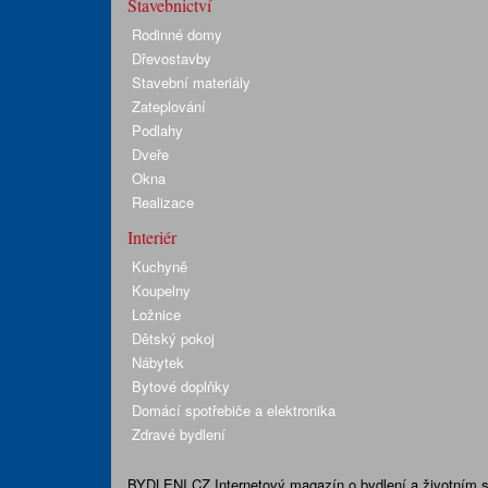
Stavebnictví
Rodinné domy
Dřevostavby
Stavební materiály
Zateplování
Podlahy
Dveře
Okna
Realizace
Interiér
Kuchyně
Koupelny
Ložnice
Dětský pokoj
Nábytek
Bytové doplňky
Domácí spotřebiče a elektronika
Zdravé bydlení
BYDLENI.CZ
Internetový magazín o bydlení a životním sty