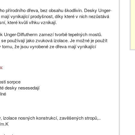
ho přírodního dřeva, bez obsahu škodlivin. Desky Unger­-
 mají vynikající prodyšnost, díky které v nich nezůstává
í, které kvůli vlhku vznikají.
k Unger-­Diffutherm zamezí tvorbě tepelných mostů.
 se používají jako zvuková izolace. Je možné je použít
ky tomu, že jsou vyrobené ze dřeva mají vynikající
m:
osti sorpce
ité desky nesesedají
elné
y, izolace nosných konstrukcí, zavěšených stropů,..
W/m.K