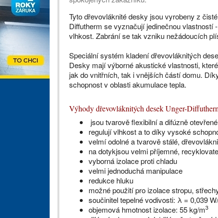
Tyto dřevovláknité desky jsou vyrobeny z čisté
Diffutherm se vyznačují jedinečnou vlastností -
vlhkost. Zabrání se tak vzniku nežádoucích plísn
Speciální systém kladení dřevovláknitých dese
Desky mají výborné akustické vlastnosti, které
jak do vnitřních, tak i vnějších částí domu. Dí
schopnost v oblasti akumulace tepla.
Výhody dřevovláknitých desek Unger-Diffuther
jsou tvarově flexibilní a difúzně otevřené
regulují vlhkost a to díky vysoké schopn
velmí odolné a tvarově stálé, dřevovlákn
na dotykjsou velmi příjemné, recyklovat
vyborná izolace proti chladu
velmi jednoduchá manipulace
redukce hluku
možné použití pro izolace stropu, střech
součinitel tepelné vodivosti: λ = 0,039 
3
objemová hmotnost izolace: 55 kg/m