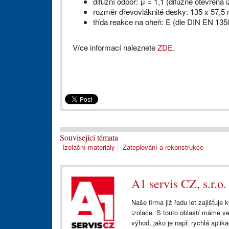
difúzní odpor: μ = 1,1 (difúzně otevřená 
rozměr dřevovláknité desky: 135 x 57,
třída reakce na oheň: E (dle DIN EN 135
Více informací naleznete
ZDE
.
Související témata
Izolační materiály
Zateplování a rekonstrukce
A1 servis CZ, s.r.o.
Naše firma již řadu let zajišťuj
izolace. S touto oblastí máme ve
výhod, jako je např. rychlá aplik