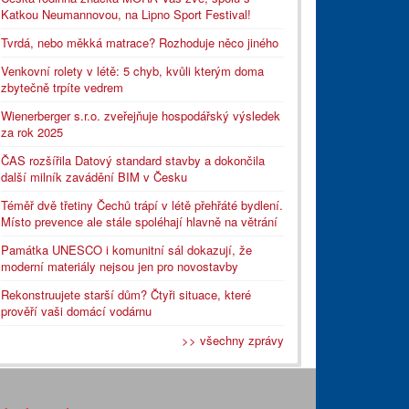
Katkou Neumannovou, na Lipno Sport Festival!
Tvrdá, nebo měkká matrace? Rozhoduje něco jiného
Venkovní rolety v létě: 5 chyb, kvůli kterým doma
zbytečně trpíte vedrem
Wienerberger s.r.o. zveřejňuje hospodářský výsledek
za rok 2025
ČAS rozšířila Datový standard stavby a dokončila
další milník zavádění BIM v Česku
Téměř dvě třetiny Čechů trápí v létě přehřáté bydlení.
Místo prevence ale stále spoléhají hlavně na větrání
Památka UNESCO i komunitní sál dokazují, že
moderní materiály nejsou jen pro novostavby
Rekonstruujete starší dům? Čtyři situace, které
prověří vaši domácí vodárnu
>> všechny zprávy