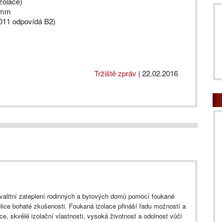
izolace)
5 mm
01­1 odpovídá B2)
Tržiště zpráv
|
22.02.2016
e kvalitní zateplení rodinných a bytových domů pomocí foukané
lice bohaté zkušenosti. Foukaná izolace přináší řadu možností a
ace, skvělé izolační vlastnosti, vysoká životnost a odolnost vůči