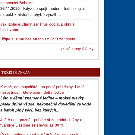
nemocnici Bohnice
26.11.2025
- Když se spojí moderní technologie,
respekt k historii a chytré využití...
Jak izolace Climatizer Plus odolává ohni a
hlodavcům
Užijte si zimu bez strachu z účtů za topení
>> všechny články
TRŽIŠTĚ ZPRÁV
K moři, na koupaliště i na první prázdniny. Letní
nezbytnosti, které ocení děti i rodiče
Léto s dětmi znamená jediné – mokré plavky,
písek úplně všude, nekonečné dovádění ve vodě
a batoh plný věcí, bez kterých...
Ještě není pozdě - pořiďte si zahradní dlažby a
tvárnice Liastone se slevou až 30 %
Česká rodinná značka MORA Vás zve, spolu s