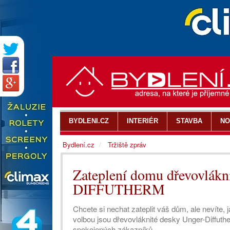
BYDLENI.CZ
INTERIÉR
STAVBA
NO
Bydlení.cz
Tržiště zpráv
Zateplení domu dřevovlá
DIFFUTHERM
Chcete si nechat zateplit váš dům, ale nevíte, 
volbou jsou dřevovláknité desky Unger-­Diffuth
spokojených zákazníků.