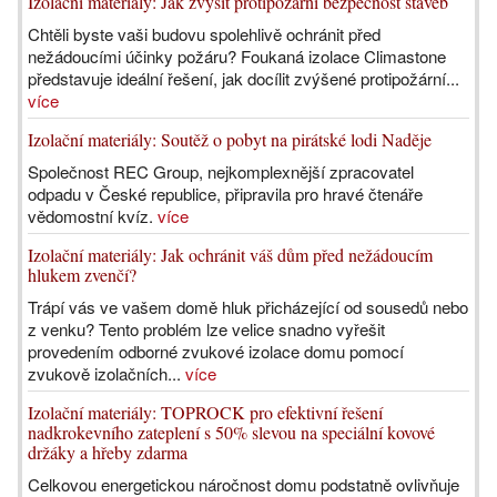
Izolační materiály: Jak zvýšit protipožární bezpečnost staveb
Chtěli byste vaši budovu spolehlivě ochránit před
nežádoucími účinky požáru? Foukaná izolace Climastone
představuje ideální řešení, jak docílit zvýšené protipožární...
více
Izolační materiály: Soutěž o pobyt na pirátské lodi Naděje
Společnost REC Group, nejkomplexnější zpracovatel
odpadu v České republice, připravila pro hravé čtenáře
vědomostní kvíz.
více
Izolační materiály: Jak ochránit váš dům před nežádoucím
hlukem zvenčí?
Trápí vás ve vašem domě hluk přicházející od sousedů nebo
z venku? Tento problém lze velice snadno vyřešit
provedením odborné zvukové izolace domu pomocí
zvukově izolačních...
více
Izolační materiály: TOPROCK pro efektivní řešení
nadkrokevního zateplení s 50% slevou na speciální kovové
držáky a hřeby zdarma
Celkovou energetickou náročnost domu podstatně ovlivňuje