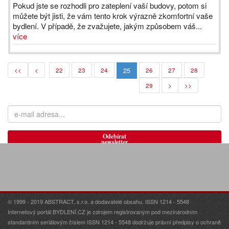
Pokud jste se rozhodli pro zateplení vaší budovy, potom si
můžete být jisti, že vám tento krok výrazně zkomfortní vaše
bydlení. V případě, že zvažujete, jakým způsobem váš...
více
25
<<
<
22
23
24
26
27
28
29
>
>>
Odebírat
newsletter
© 1999 - 2019 ABSTRACT, s.r.o. a dodavatelé obsahu. ISSN 1214 - 5548
Internetový portál BYDLENÍ.CZ je zdrojem registrovaným pod mezinárodním
standardním seriálovým číslem ISSN 1214 - 5548 dodržuje právní předpisy o ochraně