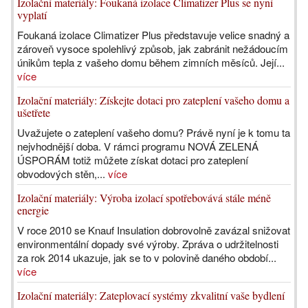
Izolační materiály: Foukaná izolace Climatizer Plus se nyní
vyplatí
Foukaná izolace Climatizer Plus představuje velice snadný a
zároveň vysoce spolehlivý způsob, jak zabránit nežádoucím
únikům tepla z vašeho domu během zimních měsíců. Její...
více
Izolační materiály: Získejte dotaci pro zateplení vašeho domu a
ušetřete
Uvažujete o zateplení vašeho domu? Právě nyní je k tomu ta
nejvhodnější doba. V rámci programu NOVÁ ZELENÁ
ÚSPORÁM totiž můžete získat dotaci pro zateplení
obvodových stěn,...
více
Izolační materiály: Výroba izolací spotřebovává stále méně
energie
V roce 2010 se Knauf Insulation dobrovolně zavázal snižovat
environmentální dopady své výroby. Zpráva o udržitelnosti
za rok 2014 ukazuje, jak se to v polovině daného období...
více
Izolační materiály: Zateplovací systémy zkvalitní vaše bydlení