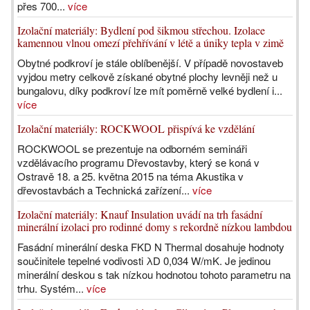
přes 700...
více
Izolační materiály: Bydlení pod šikmou střechou. Izolace
kamennou vlnou omezí přehřívání v létě a úniky tepla v zimě
Obytné podkroví je stále oblíbenější. V případě novostaveb
vyjdou metry celkově získané obytné plochy levněji než u
bungalovu, díky podkroví lze mít poměrně velké bydlení i...
více
Izolační materiály: ROCKWOOL přispívá ke vzdělání
ROCKWOOL se prezentuje na odborném semináři
vzdělávacího programu Dřevostavby, který se koná v
Ostravě 18. a 25. května 2015 na téma Akustika v
dřevostavbách a Technická zařízení...
více
Izolační materiály: Knauf Insulation uvádí na trh fasádní
minerální izolaci pro rodinné domy s rekordně nízkou lambdou
Fasádní minerální deska FKD N Thermal dosahuje hodnoty
součinitele tepelné vodivosti λD 0,034 W/mK. Je jedinou
minerální deskou s tak nízkou hodnotou tohoto parametru na
trhu. Systém...
více