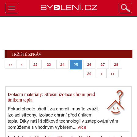
Toggle
navigation
TRŽIŠTĚ ZPRÁV
25
<<
<
22
23
24
26
27
28
29
>
>>
Izolační materiály: Střešní izolace chrání před
únikem tepla
Pokud chcete ušetřit za energii, musíte zvážit
izolaci střechy. Izolace chrání před únikem
tepla. Díky naší špičkové technologii v zateplování vám
pomůžeme s vhodným výběrem...
více