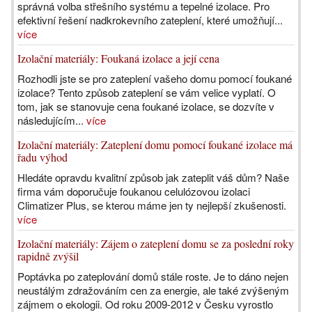
správná volba střešního systému a tepelné izolace. Pro
efektivní řešení nadkrokevního zateplení, které umožňují...
více
Izolační materiály: Foukaná izolace a její cena
Rozhodli jste se pro zateplení vašeho domu pomocí foukané
izolace? Tento způsob zateplení se vám velice vyplatí. O
tom, jak se stanovuje cena foukané izolace, se dozvíte v
následujícím...
více
Izolační materiály: Zateplení domu pomocí foukané izolace má
řadu výhod
Hledáte opravdu kvalitní způsob jak zateplit váš dům? Naše
firma vám doporučuje foukanou celulózovou izolaci
Climatizer Plus, se kterou máme jen ty nejlepší zkušenosti.
více
Izolační materiály: Zájem o zateplení domu se za poslední roky
rapidně zvýšil
Poptávka po zateplování domů stále roste. Je to dáno nejen
neustálým zdražováním cen za energie, ale také zvýšeným
zájmem o ekologii. Od roku 2009-2012 v Česku vyrostlo