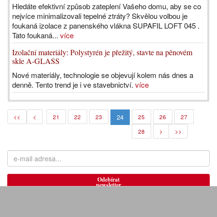
Hledáte efektivní způsob zateplení Vašeho domu, aby se co
nejvíce minimalizovali tepelné ztráty? Skvělou volbou je
foukaná izolace z panenského vlákna SUPAFIL LOFT 045 .
Tato foukaná...
více
Izolační materiály: Polystyrén je přežitý, stavte na pěnovém
skle A-GLASS
Nové materiály, technologie se objevují kolem nás dnes a
denně. Tento trend je i ve stavebnictví.
více
24
<<
<
21
22
23
25
26
27
28
>
>>
Odebírat
newsletter