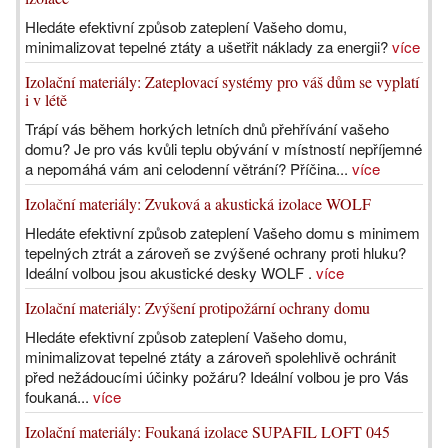
Hledáte efektivní způsob zateplení Vašeho domu,
minimalizovat tepelné ztáty a ušetřit náklady za energii?
více
Izolační materiály: Zateplovací systémy pro váš dům se vyplatí
i v létě
Trápí vás během horkých letních dnů přehřívání vašeho
domu? Je pro vás kvůli teplu obývání v místností nepříjemné
a nepomáhá vám ani celodenní větrání? Příčina...
více
Izolační materiály: Zvuková a akustická izolace WOLF
Hledáte efektivní způsob zateplení Vašeho domu s minimem
tepelných ztrát a zároveň se zvýšené ochrany proti hluku?
Ideální volbou jsou akustické desky WOLF .
více
Izolační materiály: Zvýšení protipožární ochrany domu
Hledáte efektivní způsob zateplení Vašeho domu,
minimalizovat tepelné ztáty a zároveň spolehlivě ochránit
před nežádoucími účinky požáru? Ideální volbou je pro Vás
foukaná...
více
Izolační materiály: Foukaná izolace SUPAFIL LOFT 045