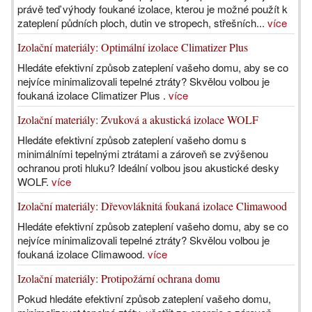
právě teď výhody foukané izolace, kterou je možné použít k
zateplení půdních ploch, dutin ve stropech, střešních...
více
Izolační materiály: Optimální izolace Climatizer Plus
Hledáte efektivní způsob zateplení vašeho domu, aby se co
nejvíce minimalizovali tepelné ztráty? Skvělou volbou je
foukaná izolace Climatizer Plus .
více
Izolační materiály: Zvuková a akustická izolace WOLF
Hledáte efektivní způsob zateplení vašeho domu s
minimálními tepelnými ztrátami a zároveň se zvýšenou
ochranou proti hluku? Ideální volbou jsou akustické desky
WOLF.
více
Izolační materiály: Dřevovláknitá foukaná izolace ­Climawood
Hledáte efektivní způsob zateplení vašeho domu, aby se co
nejvíce minimalizovali tepelné ztráty? Skvělou volbou je
foukaná izolace Climawood.
více
Izolační materiály: Protipožární ochrana domu
Pokud hledáte efektivní způsob zateplení vašeho domu,