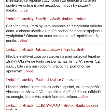
minimalizovat tepelné ztáty, ušetřit za energie a zároveň
spolehlivě ochránit před nežádoucími účinky požáru?
Ideální...
více
Izolační materiály: Využijte výhody foukané izolace
Sháníte firmu, která by vám pomohla se zateplením vašeho
domu a chcete ušetřit v zimním období za energie spojené s
vytápěním? Obraťte se touto cestou na naši společnost A1
servis...
více
Izolační materiály: Jak minimalizovat tepelné ztráty
Hledáte efektivní způsob zateplení a minimalizovat tepelné
ztráty? Obraťte se touto cestou na naši firmu A1 servis CZ
s.r.o. , kde vám naši odborní pracovníci pomohou se
správným...
více
Izolační materiály: Foukaná izolace Climastone
Hledáte izolaci, která má jak dobré tepelné, tak i protipožární
vlastnosti a zároveň Vám pomůže ušetřit až třetinu nákladů
za energie, je pro Vás právě foukaná izolace...
více
Izolační materiály: CLIMAWOOD – dřevovláknitá foukaná
izolace