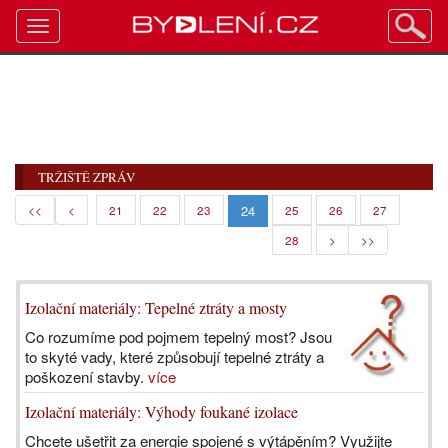
Toggle
navigation
TRŽIŠTĚ ZPRÁV
24
<<
<
21
22
23
25
26
27
28
>
>>
Izolační materiály: Tepelné ztráty a mosty
Co rozumíme pod pojmem tepelný most? Jsou
to skyté vady, které způsobují tepelné ztráty a
poškození stavby.
více
Izolační materiály: Výhody foukané izolace
Chcete ušetřit za energie spojené s výtápěním? Využijte