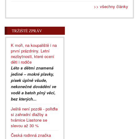
>> všechny články
TRŽIŠTĚ ZPRÁV
K moři, na koupaliště i na
první prázdniny. Letní
nezbytnosti, které ocení
děti i rodiče
Léto s dětmi znamená
jediné – mokré plavky,
písek úplně všude,
nekonečné dovádění ve
vodě a batoh plný věcí,
bez kterých...
Ještě není pozdě - pořiďte
si zahradní dlažby a
tvárnice Liastone se
slevou až 30 %
Česká rodinná značka