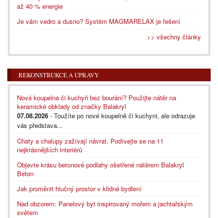
až 40 % energie
Je vám vedro a dusno? Systém MAGMARELAX je řešení
>> všechny články
REKONSTRUKCE A ÚPRAVY
Nová koupelna či kuchyň bez bourání? Použijte nátěr na
keramické obklady od značky Balakryl
07.08.2026
- Toužíte po nové koupelně či kuchyni, ale odrazuje
vás představa...
Chaty a chalupy zažívají návrat. Podívejte se na 11
nejkrásnějších interiérů
Objevte krásu betonové podlahy ošetřené nátěrem Balakryl
Beton
Jak proměnit hlučný prostor v klidné bydlení
Nad obzorem: Panelový byt inspirovaný mořem a jachtařským
světem