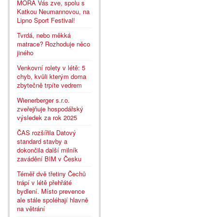
MORA Vás zve, spolu s
Katkou Neumannovou, na
Lipno Sport Festival!
Tvrdá, nebo měkká
matrace? Rozhoduje něco
jiného
Venkovní rolety v létě: 5
chyb, kvůli kterým doma
zbytečně trpíte vedrem
Wienerberger s.r.o.
zveřejňuje hospodářský
výsledek za rok 2025
ČAS rozšířila Datový
standard stavby a
dokončila další milník
zavádění BIM v Česku
Téměř dvě třetiny Čechů
trápí v létě přehřáté
bydlení. Místo prevence
ale stále spoléhají hlavně
na větrání