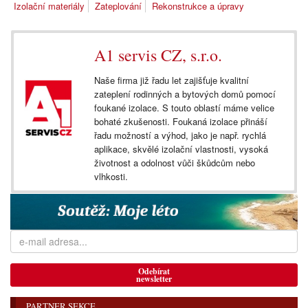
Izolační materiály
Zateplování
Rekonstrukce a úpravy
A1 servis CZ, s.r.o.
Naše firma již řadu let zajišťuje kvalitní
zateplení rodinných a bytových domů pomocí
foukané izolace. S touto oblastí máme velice
bohaté zkušenosti. Foukaná izolace přináší
řadu možností a výhod, jako je např. rychlá
aplikace, skvělé izolační vlastnosti, vysoká
životnost a odolnost vůči škůdcům nebo
vlhkosti.
Odebírat
newsletter
PARTNER SEKCE