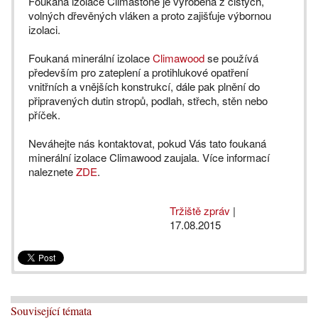
Foukaná izolace Climastone je vyrobena z čistých,
volných dřevěných vláken a proto zajišťuje výbornou
izolaci.
Foukaná minerální izolace
Climawood
se používá
především pro zateplení a protihlukové opatření
vnitřních a vnějších konstrukcí, dále pak plnění do
připravených dutin stropů, podlah, střech, stěn nebo
příček.
Neváhejte nás kontaktovat, pokud Vás tato foukaná
minerální izolace Climawood zaujala. Více informací
naleznete
ZDE
.
Tržiště zpráv
|
17.08.2015
Související témata