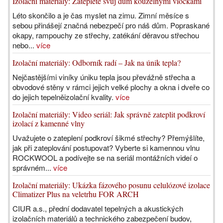
Izolační materiály: Zateplete svůj dům kouzelnými vločkami
Léto skončilo a je čas myslet na zimu. Zimní měsíce s
sebou přinášejí značná nebezpečí pro náš dům. Popraskané
okapy, rampouchy ze střechy, zatékání děravou střechou
nebo...
více
Izolační materiály: Odborník radí – Jak na únik tepla?
Nejčastějšími viníky úniku tepla jsou převážně střecha a
obvodové stěny v rámci jejich velké plochy a okna i dveře co
do jejich tepelněizolační kvality.
více
Izolační materiály: Video seriál: Jak správně zateplit podkroví
izolací z kamenné vlny
Uvažujete o zateplení podkroví šikmé střechy? Přemýšlíte,
jak při zateplování postupovat? Vyberte si kamennou vlnu
ROCKWOOL a podívejte se na seriál montážních videí o
správném...
více
Izolační materiály: Ukázka fázového posunu celulózové izolace
Climatizer Plus na veletrhu FOR ARCH
CIUR a.s., přední dodavatel tepelných a akustických
izolačních materiálů a technického zabezpečení budov,