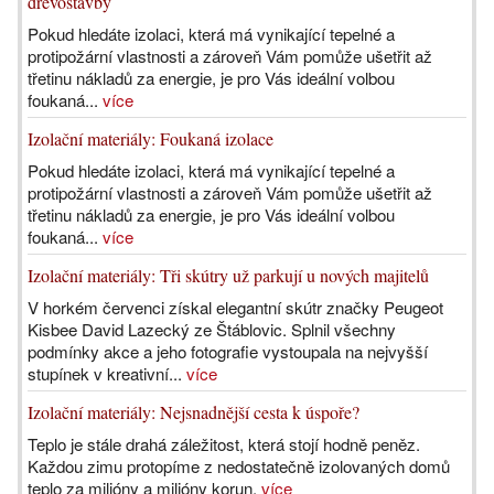
dřevostavby
Pokud hledáte izolaci, která má vynikající tepelné a
protipožární vlastnosti a zároveň Vám pomůže ušetřit až
třetinu nákladů za energie, je pro Vás ideální volbou
foukaná...
více
Izolační materiály: Foukaná izolace
Pokud hledáte izolaci, která má vynikající tepelné a
protipožární vlastnosti a zároveň Vám pomůže ušetřit až
třetinu nákladů za energie, je pro Vás ideální volbou
foukaná...
více
Izolační materiály: Tři skútry už parkují u nových majitelů
V horkém červenci získal elegantní skútr značky Peugeot
Kisbee David Lazecký ze Štáblovic. Splnil všechny
podmínky akce a jeho fotografie vystoupala na nejvyšší
stupínek v kreativní...
více
Izolační materiály: Nejsnadnější cesta k úspoře?
Teplo je stále drahá záležitost, která stojí hodně peněz.
Každou zimu protopíme z nedostatečně izolovaných domů
teplo za milióny a milióny korun.
více