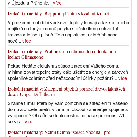
v Újezdu u Průhonic...
více
Izolační materiály: Boj proti plísním s kvalitní izolací
V podzimním období venkovní teploty klesají a tak se mnoho
majitelů rodinných domů potýká s důsledkem nekvalitní
izolace a to jsou plísně. Toto neplatí jen u starších nebo
nově...
více
Izolační materiály: Protipožární ochrana domu foukanou
izolací Climastone
Pokud hledáte efektivní způsob zateplení Vašeho domu,
minimalizovat tepelné ztáty dále ušetřit za energie a zároveň
spolehlivě ochránit před nežádoucími účinky požáru?...
více
Izolační materiály: Zateplení objektů pomocí dřevovláknitých
desek Unger Diffutherm
Sháníte firmu, která by Vám pomohla se zateplením Vašeho
domu a chcete ušetřit v zimním období za energie spojené s
vytápěním? Obraťte se touto cestou na naši společnost A1
servis...
více
Izolační materiály: Velmi účinná izolace vhodná i pro