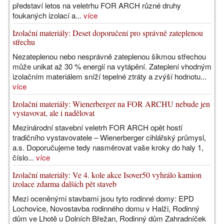
představí letos na veletrhu FOR ARCH různé druhy
foukaných izolací a...
více
Izolační materiály: Deset doporučení pro správně zateplenou
střechu
Nezateplenou nebo nesprávně zateplenou šikmou střechou
může unikat až 30 % energií na vytápění. Zateplení vhodným
izolačním materiálem sníží tepelné ztráty a zvýší hodnotu...
více
Izolační materiály: Wienerberger na FOR ARCHU nebude jen
vystavovat, ale i nadělovat
Mezinárodní stavební veletrh FOR ARCH opět hostí
tradičního vystavovatele – Wienerberger cihlářský průmysl,
a.s. Doporučujeme tedy nasměrovat vaše kroky do haly 1,
číslo...
více
Izolační materiály: Ve 4. kole akce Isover50 vyhrálo kamion
izolace zdarma dalších pět staveb
Mezi oceněnými stavbami jsou tyto rodinné domy: EPD
Lochovice, Novostavba rodinného domu v Halži, Rodinný
dům ve Lhotě u Dolních Břežan, Rodinný dům Zahradníček