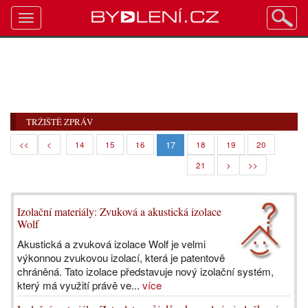
Toggle
navigation
TRŽIŠTĚ ZPRÁV
17
<<
<
14
15
16
18
19
20
21
>
>>
Izolační materiály: Zvuková a akustická izolace
Wolf
Akustická a zvuková izolace Wolf je velmi
výkonnou zvukovou izolací, která je patentově
chráněná. Tato izolace představuje nový izolační systém,
který má využití právě ve...
více