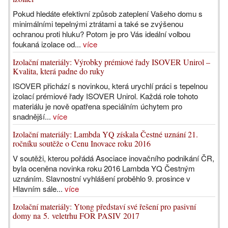
Pokud hledáte efektivní způsob zateplení Vašeho domu s
minimálními tepelnými ztrátami a také se zvýšenou
ochranou proti hluku? Potom je pro Vás ideální volbou
foukaná izolace od...
více
Izolační materiály: Výrobky prémiové řady ISOVER Unirol –
Kvalita, která padne do ruky
ISOVER přichází s novinkou, která urychlí práci s tepelnou
izolací prémiové řady ISOVER Unirol. Každá role tohoto
materiálu je nově opatřena speciálním úchytem pro
snadnější...
více
Izolační materiály: Lambda YQ získala Čestné uznání 21.
ročníku soutěže o Cenu Inovace roku 2016
V soutěži, kterou pořádá Asociace inovačního podnikání ČR,
byla oceněna novinka roku 2016 Lambda YQ Čestným
uznáním. Slavnostní vyhlášení proběhlo 9. prosince v
Hlavním sále...
více
Izolační materiály: Ytong představí své řešení pro pasivní
domy na 5. veletrhu FOR PASIV 2017