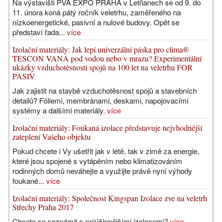
Na výstavišti PVA EXPO PRAHA v Letňanech se od 9. do
11. února koná pátý ročník veletrhu, zaměřeného na
nízkoenergetické, pasivní a nulové budovy. Opět se
představí řada...
více
Izolační materiály: Jak lepí univerzální páska pro clima®
TESCON VANA pod vodou nebo v mrazu? Experimentální
ukázky vzduchotěsnosti spojů na 100 let na veletrhu FOR
PASIV
Jak zajistit na stavbě vzduchotěsnost spojů a stavebních
detailů? Fóliemi, membránami, deskami, napojovacími
systémy a dalšími materiály.
více
Izolační materiály: Foukaná izolace představuje nejvhodnější
zateplení Vašeho objektu
Pokud chcete i Vy ušetřit jak v létě, tak v zimě za energie,
které jsou spojené s vytápěním nebo klimatizováním
rodinných domů neváhejte a využijte právě nyní výhody
foukané...
více
Izolační materiály: Společnost Kingspan Izolace zve na veletrh
Střechy Praha 2017
Chcete se seznámit s nejúčinnějšími izolacemi?
více