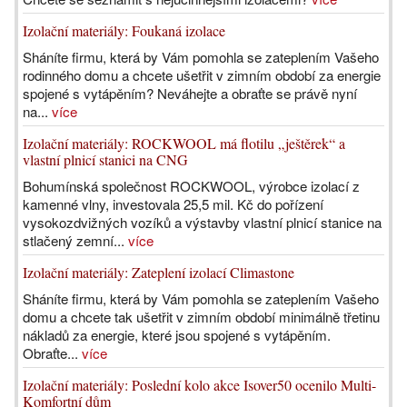
Izolační materiály: Foukaná izolace
Sháníte firmu, která by Vám pomohla se zateplením Vašeho
rodinného domu a chcete ušetřit v zimním období za energie
spojené s vytápěním? Neváhejte a obraťte se právě nyní
na...
více
Izolační materiály: ROCKWOOL má flotilu „ještěrek“ a
vlastní plnicí stanici na CNG
Bohumínská společnost ROCKWOOL, výrobce izolací z
kamenné vlny, investovala 25,5 mil. Kč do pořízení
vysokozdvižných vozíků a výstavby vlastní plnicí stanice na
stlačený zemní...
více
Izolační materiály: Zateplení izolací Climastone
Sháníte firmu, která by Vám pomohla se zateplením Vašeho
domu a chcete tak ušetřit v zimním období minimálně třetinu
nákladů za energie, které jsou spojené s vytápěním.
Obraťte...
více
Izolační materiály: Poslední kolo akce Isover50 ocenilo Multi-
Komfortní dům