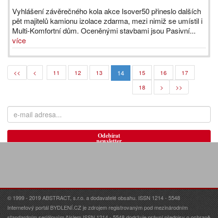
Vyhlášení závěrečného kola akce Isover50 přineslo dalších
pět majitelů kamionu izolace zdarma, mezi nimiž se umístil i
Multi-Komfortní dům. Oceněnými stavbami jsou Pasivní...
více
14
<<
<
11
12
13
15
16
17
18
>
>>
Odebírat
newsletter
© 1999 - 2019 ABSTRACT, s.r.o. a dodavatelé obsahu. ISSN 1214 - 5548
Internetový portál BYDLENÍ.CZ je zdrojem registrovaným pod mezinárodním
standardním seriálovým číslem ISSN 1214 - 5548 dodržuje právní předpisy o ochraně