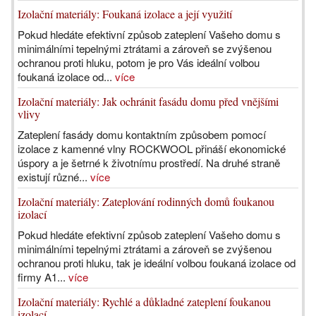
Izolační materiály: Foukaná izolace a její využití
Pokud hledáte efektivní způsob zateplení Vašeho domu s
minimálními tepelnými ztrátami a zároveň se zvýšenou
ochranou proti hluku, potom je pro Vás ideální volbou
foukaná izolace od...
více
Izolační materiály: Jak ochránit fasádu domu před vnějšími
vlivy
Zateplení fasády domu kontaktním způsobem pomocí
izolace z kamenné vlny ROCKWOOL přináší ekonomické
úspory a je šetrné k životnímu prostředí. Na druhé straně
existují různé...
více
Izolační materiály: Zateplování rodinných domů foukanou
izolací
Pokud hledáte efektivní způsob zateplení Vašeho domu s
minimálními tepelnými ztrátami a zároveň se zvýšenou
ochranou proti hluku, tak je ideální volbou foukaná izolace od
firmy A1...
více
Izolační materiály: Rychlé a důkladné zateplení foukanou
izolací