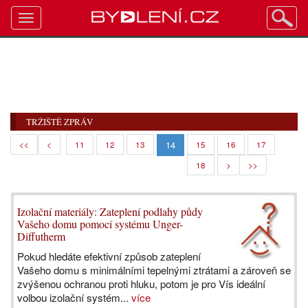
Toggle
navigation
TRŽIŠTĚ ZPRÁV
14
<<
<
11
12
13
15
16
17
18
>
>>
Izolační materiály: Zateplení podlahy půdy
Vašeho domu pomocí systému Unger-
Diffutherm
Pokud hledáte efektivní způsob zateplení
Vašeho domu s minimálními tepelnými ztrátami a zároveň se
zvýšenou ochranou proti hluku, potom je pro Vís ideální
volbou izolační systém...
více