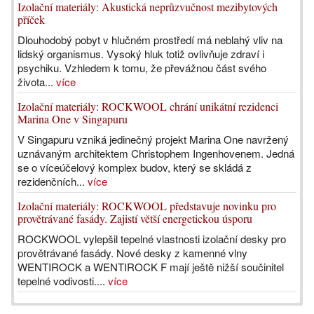
Izolační materiály: Akustická neprůzvučnost mezibytových
příček
Dlouhodobý pobyt v hlučném prostředí má neblahý vliv na
lidský organismus. Vysoký hluk totiž ovlivňuje zdraví i
psychiku. Vzhledem k tomu, že převážnou část svého
života...
více
Izolační materiály: ROCKWOOL chrání unikátní rezidenci
Marina One v Singapuru
V Singapuru vzniká jedinečný projekt Marina One navržený
uznávaným architektem Christophem Ingenhovenem. Jedná
se o víceúčelový komplex budov, který se skládá z
rezidenčních...
více
Izolační materiály: ROCKWOOL představuje novinku pro
provětrávané fasády. Zajistí větší energetickou úsporu
ROCKWOOL vylepšil tepelné vlastnosti izolační desky pro
provětrávané fasády. Nové desky z kamenné vlny
WENTIROCK a WENTIROCK F mají ještě nižší součinitel
tepelné vodivosti....
více