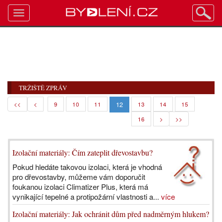
Toggle
navigation
TRŽIŠTĚ ZPRÁV
12
<<
<
9
10
11
13
14
15
16
>
>>
Izolační materiály: Čím zateplit dřevostavbu?
Pokud hledáte takovou izolaci, která je vhodná
pro dřevostavby, můžeme vám doporučit
foukanou izolaci Climatizer Plus, která má
vynikající tepelné a protipožární vlastnosti a...
více
Izolační materiály: Jak ochránit dům před nadměrným hlukem?