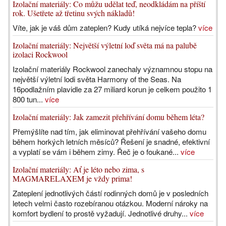
Izolační materiály: Co můžu udělat teď, neodkládám na příští
rok. Ušetřete až třetinu svých nákladů!
Víte, jak je váš dům zateplen? Kudy utíká nejvíce tepla?
více
Izolační materiály: Největší výletní loď světa má na palubě
izolaci Rockwool
Izolační materiály Rockwool zanechaly významnou stopu na
největší výletní lodi světa Harmony of the Seas. Na
16podlažním plavidle za 27 miliard korun je celkem použito 1
800 tun...
více
Izolační materiály: Jak zamezit přehřívání domu během léta?
Přemýšlíte nad tím, jak eliminovat přehřívání vašeho domu
během horkých letních měsíců? Řešení je snadné, efektivní
a vyplatí se vám i během zimy. Řeč je o foukané...
více
Izolační materiály: Ať je léto nebo zima, s
MAGMARELAXEM je vždy prima!
Zateplení jednotlivých částí rodinných domů je v posledních
letech velmi často rozebíranou otázkou. Moderní nároky na
komfort bydlení to prostě vyžadují. Jednotlivé druhy...
více