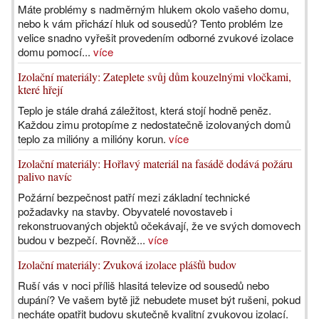
Máte problémy s nadměrným hlukem okolo vašeho domu,
nebo k vám přichází hluk od sousedů? Tento problém lze
velice snadno vyřešit provedením odborné zvukové izolace
domu pomocí...
více
Izolační materiály: Zateplete svůj dům kouzelnými vločkami,
které hřejí
Teplo je stále drahá záležitost, která stojí hodně peněz.
Každou zimu protopíme z nedostatečně izolovaných domů
teplo za milióny a milióny korun.
více
Izolační materiály: Hořlavý materiál na fasádě dodává požáru
palivo navíc
Požární bezpečnost patří mezi základní technické
požadavky na stavby. Obyvatelé novostaveb i
rekonstruovaných objektů očekávají, že ve svých domovech
budou v bezpečí. Rovněž...
více
Izolační materiály: Zvuková izolace plášťů budov
Ruší vás v noci příliš hlasitá televize od sousedů nebo
dupání? Ve vašem bytě již nebudete muset být rušeni, pokud
necháte opatřit budovu skutečně kvalitní zvukovou izolací.