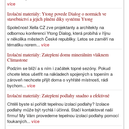
více
Izolační materiály: Ytong povede Dialog o normách ve
stavebnictví a jejich plnění díky systému Ytong
Společnost Xella CZ zve projektanty a architekty na
odbornou konferenci Ytong Dialog, která probíhá v říjnu
v několika městech České republiky. Letos se zaměří na
tématiku norem...
více
Izolační materiály: Zateplení domu minerálním vláknem
Climastone
Podzim se blíží a s ním i začátek topné sezóny. Pokud
chcete letos ušetřit na nákladech spojených s topením a
zároveň nechcete přijít doma o vyhřáté místnosti, rádi
bychom...
více
Izolační materiály: Zateplení podlahy snadno a efektivně
Chtěli byste si pořídit tepelnou izolaci podlahy? Izolace
podlahy může být rychlá i účinná. Stačí kontaktovat naši
firmu! My Vám provedeme tepelnou izolaci podlahy pomocí
foukaných...
více