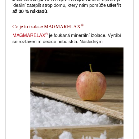
ideální zateplit strop domu, který nám pomůže
ušetřit
až 30 % nákladů
.
®
Co je to izolace MAGMARELAX
®
MAGMARELAX
je foukaná minerální izolace. Vyrábí
se roztavením čediče nebo skla. Následným