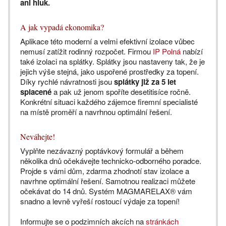
ani hluk.
A jak vypadá ekonomika?
Aplikace této moderní a velmi efektivní izolace vůbec
nemusí zatížit rodinný rozpočet. Firmou
IP Polná
nabízí
také izolaci na splátky. Splátky jsou nastaveny tak, že je
jejich výše stejná, jako uspořené prostředky za topení.
Díky rychlé návratnosti jsou
splátky již za 5 let
splacené
a pak už jenom spoříte desetitisíce ročně.
Konkrétní situaci každého zájemce firemní specialisté
na místě proměří a navrhnou optimální řešení.
Neváhejte!
Vyplňte nezávazný poptávkový formulář a během
několika dnů očekávejte technicko-odborného poradce.
Projde s vámi dům, zdarma zhodnotí stav izolace a
navrhne optimální řešení. Samotnou realizaci můžete
očekávat do 14 dnů. Systém MAGMARELAX® vám
snadno a levně vyřeší rostoucí výdaje za topení!
Informujte se o podzimních akcích na
stránkách