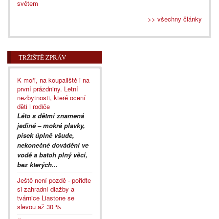
světem
>> všechny články
TRŽIŠTĚ ZPRÁV
K moři, na koupaliště i na
první prázdniny. Letní
nezbytnosti, které ocení
děti i rodiče
Léto s dětmi znamená
jediné – mokré plavky,
písek úplně všude,
nekonečné dovádění ve
vodě a batoh plný věcí,
bez kterých...
Ještě není pozdě - pořiďte
si zahradní dlažby a
tvárnice Liastone se
slevou až 30 %