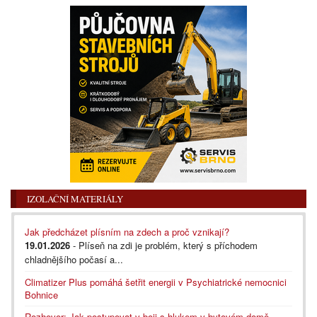
IZOLAČNÍ MATERIÁLY
Jak předcházet plísním na zdech a proč vznikají?
19.01.2026
- Plíseň na zdi je problém, který s příchodem
chladnějšího počasí a...
Climatizer Plus pomáhá šetřit energii v Psychiatrické nemocnici
Bohnice
Rozhovor: Jak postupovat v boji s hlukem v bytovém domě