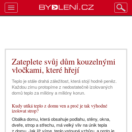
Toggle
navigation
Zateplete svůj dům kouzelnými
vločkami, které hřejí
Teplo je stále drahá záležitost, která stojí hodně peněz.
Každou zimu protopíme z nedostatečně izolovaných
domů teplo za milióny a milióny korun.
Kudy utíká teplo z domu ven a proč je tak výhodné
izolovat strop?
Obálka domu, která obsahuje podlahu, stěny, okna,
dveře, strop a střechu, má velký vliv na únik tepla
z domu. Jak již víme, teplo vstoupá vzhůru, a proto je