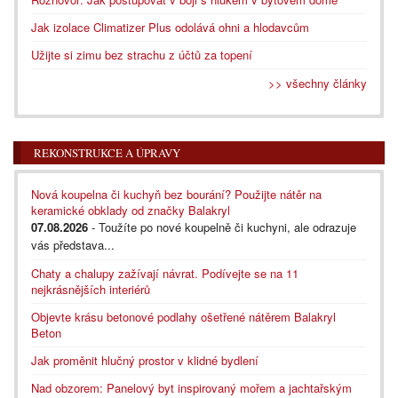
Jak izolace Climatizer Plus odolává ohni a hlodavcům
Užijte si zimu bez strachu z účtů za topení
>> všechny články
REKONSTRUKCE A ÚPRAVY
Nová koupelna či kuchyň bez bourání? Použijte nátěr na
keramické obklady od značky Balakryl
07.08.2026
- Toužíte po nové koupelně či kuchyni, ale odrazuje
vás představa...
Chaty a chalupy zažívají návrat. Podívejte se na 11
nejkrásnějších interiérů
Objevte krásu betonové podlahy ošetřené nátěrem Balakryl
Beton
Jak proměnit hlučný prostor v klidné bydlení
Nad obzorem: Panelový byt inspirovaný mořem a jachtařským