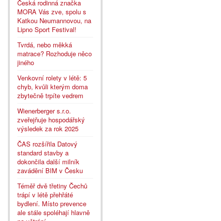
Česká rodinná značka
MORA Vás zve, spolu s
Katkou Neumannovou, na
Lipno Sport Festival!
Tvrdá, nebo měkká
matrace? Rozhoduje něco
jiného
Venkovní rolety v létě: 5
chyb, kvůli kterým doma
zbytečně trpíte vedrem
Wienerberger s.r.o.
zveřejňuje hospodářský
výsledek za rok 2025
ČAS rozšířila Datový
standard stavby a
dokončila další milník
zavádění BIM v Česku
Téměř dvě třetiny Čechů
trápí v létě přehřáté
bydlení. Místo prevence
ale stále spoléhají hlavně