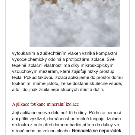
vyfoukáním a zušlechtěním vláken vzniká kompaktní
vysoce chemicky odolná a protipožární izolace. Své
tepelně izolační vlastnosti má díky mikroskopickým
vzduchovým mezerám, které zajišťují nízký prostup
tepla. Pokud takovou izolaci aplikujeme do prostor domu
foukáním, máme jistotu, že se dostane skutečně všude,
a to i do jinak zcela nepřístupných míst a dutin.
Aplikace foukané minerální izolace
Její aplikace netrvá déle než tři hodiny. Půda se nemusí
ani příliš vyklízet, domácnost normálně funguje. Izolace
se fouká z auta před domem hadicí přímo do dutiny ve
stropě nebo na volnou plochu.
Nenadělá se nepořádek