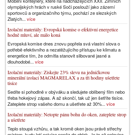
Mobilní kontejnery, které na nadcházejících XXII. Zimních
olympijských hrách v ruské Soči poslouží jako zázemí
sportovců a organizačního týmu, pochází ze slezských
Zlatých...
více
Izolační materiály: Evropská komise o efektivní energetice
hodně mluví, ale málo koná
Evropská komise dnes znovu popřela svá vlastní slova o
potřebě efektivního a nezatěžujícího přístupu ke klimatu a
energetice tím, že odmítla stanovit slibované jasné a
dlouhodobé...
více
Izolační materiály: Získejte 23% slevu na jedničkovou
minerální izolaci MAGMARELAX a za tři hodiny ušetřete
tisíce
Sedíte si pohodlně v obýváku a sledujete oblíbený film nebo
třeba hokejový zápas. A až skončí, tak už jen šetříte tisíce.
Zateplete strop vašeho domu a ušetřete až 30%...
více
Izolační materiály: Netopte pánu bohu do oken, zateplete strop
a ušetřete
Teplo stoupá vzhůru, a tak kromě oken jsou právě střechy
místem, kudy letí nejvíce peněz do oblak. Je to až polovina