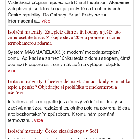
Vzdělávací program společnosti Knauf Insulation, Akademie
zateplování, se letos konal již počtvrté na třech místech
České republiky. Do Ostravy, Brna i Prahy se za
informacemi a...
více
Izolační materiály: Zateplete dům za tři hodiny a ještě tuto
zimu ušetříte tisíce. Získejte slevu 20% a proměření domu
termokamerou zdarma
Systém MAGMARELAX® je moderní metoda zateplení
domu. Aplikací se zamezí úniku tepla z domu stropem, čímž
dochází k úspoře až třetiny nákladů na vytápění objektu.
více
Izolační materiály: Chcete vidět na vlastní oči, kudy Vám utíká
teplo a peníze? Objednejte si prohlídku termokamerou a
ušetřete
Infračervená termografie je zajímavý vědní obor, který se
zabývá analýzou rozložení teplotního pole na povrchu tělesa
a to bezkontaktním způsobem. K tomu nám pomáhá
termovizní...
více
Izolační materiály: Česko-slezská stopa v Soči