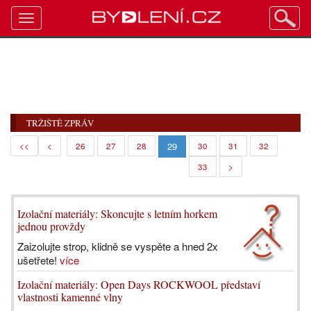
Toggle
navigation
TRŽIŠTĚ ZPRÁV
29
<<
<
26
27
28
30
31
32
33
>
Izolační materiály: Skoncujte s letním horkem
jednou provždy
Zaizolujte strop, klidně se vyspěte a hned 2x
ušetřete!
více
Izolační materiály: Open Days ROCKWOOL představí
vlastnosti kamenné vlny