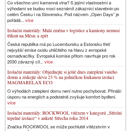
Co všechno umí kamenná vlna? S jejími vlastnostmi a
výhodami se budou moci seznámit zákazníci stavebnin po
celém Česku i na Slovensku. Pod názvem „Open Days“ je
pořádá...
více
Izolační materiály: Malá změna v logistice a kamiony nemusí
třikrát na Měsíc a zpět
Česká republika má po Lucembursku a Estonsku třetí
nejvyšší emise oxidu uhličitého na hlavu z evropské
osmadvacítky. Evropská komise přitom navrhuje pro rok
2030 závazný cíl...
více
Izolační materiály: Objednejte si ještě dnes zateplení vašeho
domu a získejte slevu 23 % na jedničkou foukanou izolaci
MAGMARELAX ECO
O výhodách zateplení domu není nutno pochybovat. Přináší
úsporu na energiích a podstatně zvyšuje komfort bydlení.
více
Izolační materiály: ROCKWOOL vítězem v kategorii „Střešní
tepelné izolace“ v anketě Střecha roku 2014
Značka ROCKWOOL se může pochlubit vítězstvím v