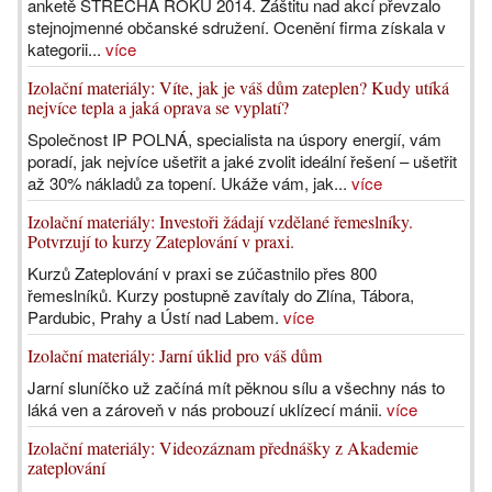
anketě STŘECHA ROKU 2014. Záštitu nad akcí převzalo
stejnojmenné občanské sdružení. Ocenění firma získala v
kategorii...
více
Izolační materiály: Víte, jak je váš dům zateplen? Kudy utíká
nejvíce tepla a jaká oprava se vyplatí?
Společnost IP POLNÁ, specialista na úspory energií, vám
poradí, jak nejvíce ušetřit a jaké zvolit ideální řešení – ušetřit
až 30% nákladů za topení. Ukáže vám, jak...
více
Izolační materiály: Investoři žádají vzdělané řemeslníky.
Potvrzují to kurzy Zateplování v praxi.
Kurzů Zateplování v praxi se zúčastnilo přes 800
řemeslníků. Kurzy postupně zavítaly do Zlína, Tábora,
Pardubic, Prahy a Ústí nad Labem.
více
Izolační materiály: Jarní úklid pro váš dům
Jarní sluníčko už začíná mít pěknou sílu a všechny nás to
láká ven a zároveň v nás probouzí uklízecí mánii.
více
Izolační materiály: Videozáznam přednášky z Akademie
zateplování