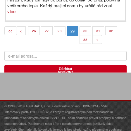
veškerého tepla. Každý majitel domu by určitě rád znal...
více
29
<<
<
26
27
28
30
31
32
33
>
Odebírat
newsletter
© 1999 - 2019 ABSTRACT, s.r.o. a dodavatelé obsahu. ISSN 1214 - 5548
Internetový portál BYDLENÍ.CZ je zdrojem registrovaným pod mezinárodním
standardním seriálovým číslem ISSN 1214 - 5548 dodržuje právní předpisy o ochraně
osobních údajů. Publikování nebo šíření obsahu serveru nebo jakékoliv části
zveřejněného materiálu jakoukoliv formou je bez předchozího písemného souhlasu