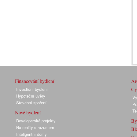
Financování bydlení
Arc
Cyk
Investiční bydlení
Hypoteční úvěry
Vy
Stavební spoření
Pr
Te
Nové bydlení
By
Developerské projekty
Na reality s rozumem
Bl
Inteligentní domy