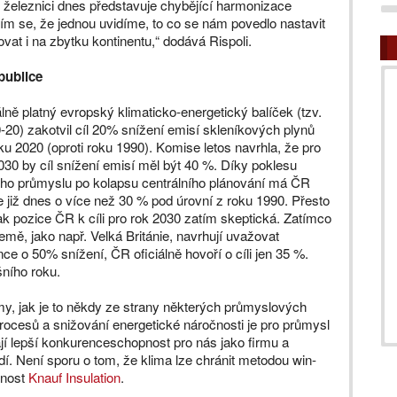
 železnici dnes představuje chybějící harmonizace
ěším se, že jednou uvidíme, to co se nám povedlo nastavit
 i na zbytku kontinentu,“ dodává Rispoli.
publice
lně platný evropský klimaticko-energetický balíček (tzv.
-20) zakotvil cíl 20% snížení emisí skleníkových plynů
ku 2020 (oproti roku 1990). Komise letos navrhla, že pro
030 by cíl snížení emisí měl být 40 %. Díky poklesu
ho průmyslu po kolapsu centrálního plánování má ČR
 již dnes o více než 30 % pod úrovní z roku 1990. Přesto
ak pozice ČR k cíli pro rok 2030 zatím skeptická. Zatímco
země, jako např. Velká Británie, navrhují uvažovat
ce o 50% snížení, ČR oficiálně hovoří o cíli jen 35 %.
šního roku.
émy, jak je to někdy ze strany některých průmyslových
rocesů a snižování energetické náročnosti je pro průmysl
jí lepší konkurenceschopnost pro nás jako firmu a
dí. Není sporu o tom, že klima lze chránit metodou win-
lnost
Knauf Insulation
.