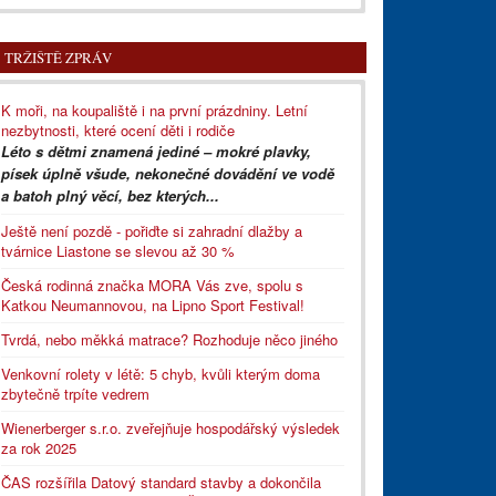
TRŽIŠTĚ ZPRÁV
K moři, na koupaliště i na první prázdniny. Letní
nezbytnosti, které ocení děti i rodiče
Léto s dětmi znamená jediné – mokré plavky,
písek úplně všude, nekonečné dovádění ve vodě
a batoh plný věcí, bez kterých...
Ještě není pozdě - pořiďte si zahradní dlažby a
tvárnice Liastone se slevou až 30 %
Česká rodinná značka MORA Vás zve, spolu s
Katkou Neumannovou, na Lipno Sport Festival!
Tvrdá, nebo měkká matrace? Rozhoduje něco jiného
Venkovní rolety v létě: 5 chyb, kvůli kterým doma
zbytečně trpíte vedrem
Wienerberger s.r.o. zveřejňuje hospodářský výsledek
za rok 2025
ČAS rozšířila Datový standard stavby a dokončila