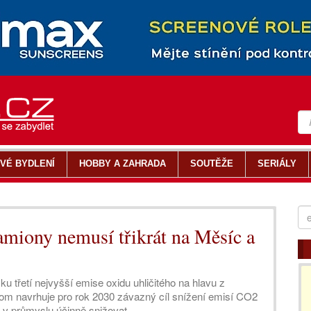
VÉ BYDLENÍ
HOBBY A ZAHRADA
SOUTĚŽE
SERIÁLY
amiony nemusí třikrát na Měsíc a
třetí nejvyšší emise oxidu uhličitého na hlavu z
om navrhuje pro rok 2030 závazný cíl snížení emisí CO2
e v průmyslu účinně snižovat.