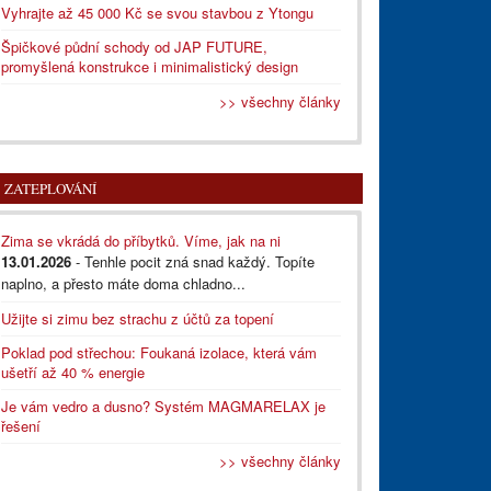
Vyhrajte až 45 000 Kč se svou stavbou z Ytongu
Špičkové půdní schody od JAP FUTURE,
promyšlená konstrukce i minimalistický design
>> všechny články
ZATEPLOVÁNÍ
Zima se vkrádá do příbytků. Víme, jak na ni
13.01.2026
- Tenhle pocit zná snad každý. Topíte
naplno, a přesto máte doma chladno...
Užijte si zimu bez strachu z účtů za topení
Poklad pod střechou: Foukaná izolace, která vám
ušetří až 40 % energie
Je vám vedro a dusno? Systém MAGMARELAX je
řešení
>> všechny články