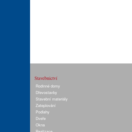
Stavebnictví
Rodinné domy
Dřevostavby
Stavební materiály
Zateplování
Podlahy
Dveře
Okna
Realizace