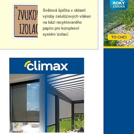
Světová špička v oblasti
výroby celulózových vláken
na bázi recyklovaného
papíru pro komplexní
systém izolací.