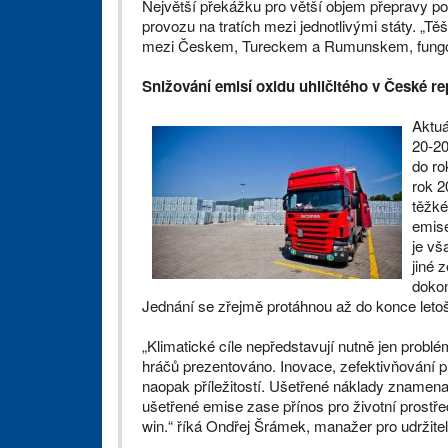
Největší překážku pro větší objem přepravy po
provozu na tratích mezi jednotlivými státy. „T
mezi Českem, Tureckem a Rumunskem, fungovat
Snižování emisí oxidu uhličitého v České re
Aktuá
20-20
do ro
rok 2
těžké
emise
je vš
jiné 
dokon
Jednání se zřejmě protáhnou až do konce leto
„Klimatické cíle nepředstavují nutně jen probl
hráčů prezentováno. Inovace, zefektivňování p
naopak příležitostí. Ušetřené náklady znamena
ušetřené emise zase přínos pro životní prostře
win.“ říká Ondřej Šrámek, manažer pro udržite