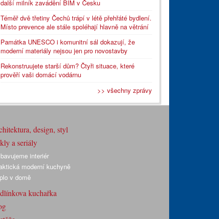
další milník zavádění BIM v Česku
Téměř dvě třetiny Čechů trápí v létě přehřáté bydlení.
Místo prevence ale stále spoléhají hlavně na větrání
Památka UNESCO i komunitní sál dokazují, že
moderní materiály nejsou jen pro novostavby
Rekonstruujete starší dům? Čtyři situace, které
prověří vaši domácí vodárnu
>> všechny zprávy
hitektura, design, styl
ly a seriály
bavujeme interiér
aktická moderní kuchyně
plo v domě
dlínkova kuchařka
og