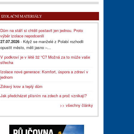
IZOLAČNÍ MATERIÁLY
Dům na stáří si chtěli postavit jen jednou. Proto
výběr izolace nepodcenili
27.07.2026
- Když se manželé z Polabí rozhodli
opustit město, měli jasno –...
V podkroví je v létě 32 °C? Možná za to může vaše
střecha
Izolace nové generace: Komfort, úspora a zdraví v
jednom
Zdravý krov a teplý dům
Jak předcházet plísním na zdech a proč vznikají?
>> všechny články