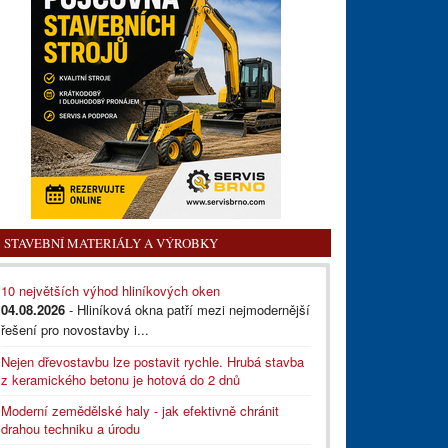
STAVEBNÍ MATERIÁLY A VÝROBKY
10 největších výhod hliníkových oken
04.08.2026
- Hliníková okna patří mezi nejmodernější
řešení pro novostavby i...
Nejen dřevostavbu lze postavit rychle. Hrubá stavba
z keramického betonu je hotová do 2 dnů
Moderní zemědělské haly - jak efektivně chránit
drahou techniku a úrodu