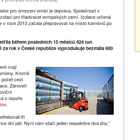
ostor pro omezení emisí je doprava. Společnost v
zolaci pro třiadvacet evropských zemí. Izolace určená
e v roce 2013 začala přepravovat na místo kamionů po
etřila během posledních 15 měsíců 424 tun
ré za rok v České republice vyprodukuje bezmála 600
eré mají
kamiony. Kromě
é počet cest
nace. Zároveň
oviční
ká o úspoře
tion
.
řebovali tři
e dní pět. Nyní nám stačí jeden respektive dva dny,“