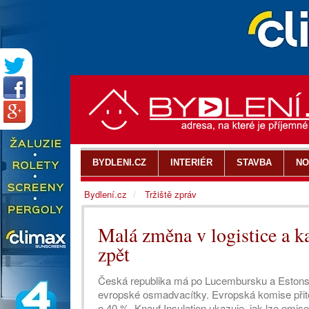
BYDLENI.CZ
INTERIÉR
STAVBA
NO
Bydlení.cz
Tržiště zpráv
Malá změna v logistice a k
zpět
Česká republika má po Lucembursku a Estonsku 
evropské osmadvacítky. Evropská komise přit
o 40 %. Knauf Insulation ukazuje, jak lze emis