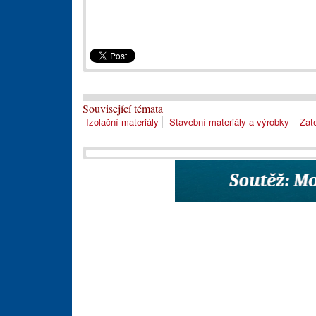
Související témata
Izolační materiály
Stavební materiály a výrobky
Zat