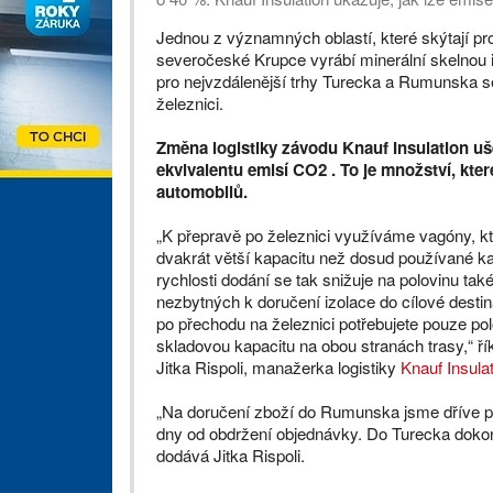
Jednou z významných oblastí, které skýtají pr
severočeské Krupce vyrábí minerální skelnou i
pro nejvzdálenější trhy Turecka a Rumunska s
železnici.
Změna logistiky závodu Knauf Insulation uš
ekvivalentu emisí CO2 . To je množství, kte
automobilů.
„K přepravě po železnici využíváme vagóny, kt
dvakrát větší kapacitu než dosud používané 
rychlosti dodání se tak snižuje na polovinu tak
nezbytných k doručení izolace do cílové desti
po přechodu na železnici potřebujete pouze pol
skladovou kapacitu na obou stranách trasy,“ ří
Jitka Rispoli, manažerka logistiky
Knauf Insula
„Na doručení zboží do Rumunska jsme dříve pot
dny od obdržení objednávky. Do Turecka dokonc
dodává Jitka Rispoli.