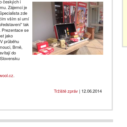
o českých i
mu. Zájemci je
Specialista zde
ím vším si umí
edstavení“ tak
. Prezentace se
st jako
. V průběhu
mouci, Brně,
ítají do
 Slovensku
wool.cz
.
Tržiště zpráv
|
12.06.2014