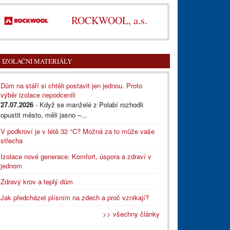
ROCKWOOL, a.s.
IZOLAČNÍ MATERIÁLY
Dům na stáří si chtěli postavit jen jednou. Proto
výběr izolace nepodcenili
27.07.2026
- Když se manželé z Polabí rozhodli
opustit město, měli jasno –...
V podkroví je v létě 32 °C? Možná za to může vaše
střecha
Izolace nové generace: Komfort, úspora a zdraví v
jednom
Zdravý krov a teplý dům
Jak předcházet plísním na zdech a proč vznikají?
>> všechny články