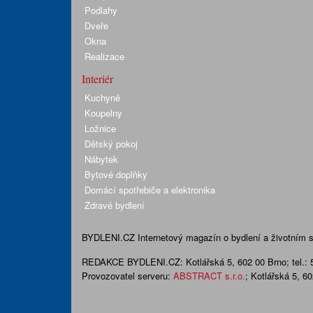
Podlahy
Dveře
Okna
Realizace
Interiér
Kuchyně
Koupelny
Ložnice
Dětský pokoj
Nábytek
Bytové doplňky
Domácí spotřebiče a elektronika
Zdravé bydlení
BYDLENI.CZ
Internetový magazín o bydlení a životním sty
REDAKCE BYDLENI.CZ:
Kotlářská 5, 602 00 Brno;
tel.:
Provozovatel serveru:
ABSTRACT s.r.o.
; Kotlářská 5, 6