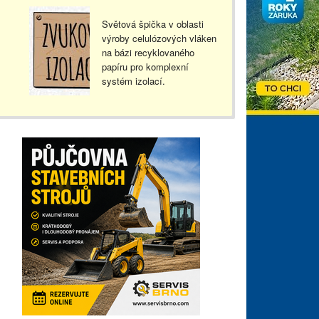
Světová špička v oblasti
výroby celulózových vláken
na bázi recyklovaného
papíru pro komplexní
systém izolací.