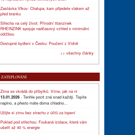
Zastávka Vlkov: Chalupa, kam přijedete vlakem až
před branku
Střecha na celý život: Přírodní titanzinek
RHEINZINK spojuje nadčasový vzhled s minimální
údržbou
Dostupné bydlení v Česku: Poučení z Vídně
>> všechny články
ZATEPLOVÁNÍ
Zima se vkrádá do příbytků. Víme, jak na ni
13.01.2026
- Tenhle pocit zná snad každý. Topíte
naplno, a přesto máte doma chladno...
Užijte si zimu bez strachu z účtů za topení
Poklad pod střechou: Foukaná izolace, která vám
ušetří až 40 % energie