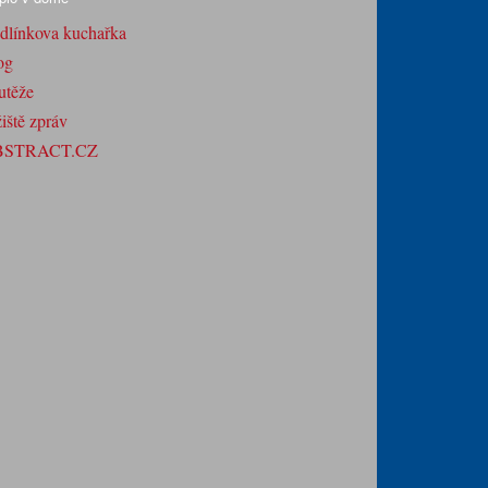
dlínkova kuchařka
og
utěže
iště zpráv
BSTRACT.CZ