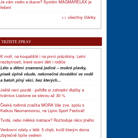
Je vám vedro a dusno? Systém MAGMARELAX je
řešení
>> všechny články
TRŽIŠTĚ ZPRÁV
K moři, na koupaliště i na první prázdniny. Letní
nezbytnosti, které ocení děti i rodiče
Léto s dětmi znamená jediné – mokré plavky,
písek úplně všude, nekonečné dovádění ve vodě
a batoh plný věcí, bez kterých...
Ještě není pozdě - pořiďte si zahradní dlažby a
tvárnice Liastone se slevou až 30 %
Česká rodinná značka MORA Vás zve, spolu s
Katkou Neumannovou, na Lipno Sport Festival!
Tvrdá, nebo měkká matrace? Rozhoduje něco jiného
Venkovní rolety v létě: 5 chyb, kvůli kterým doma
zbytečně trpíte vedrem