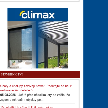
STAVEBNICTVÍ
Chaty a chalupy zažívají návrat. Podívejte se na 11
nejkrásnějších interiérů
05.08.2026
- Ještě před několika lety se zdálo, že
zájem o rekreační objekty po...
10 největších výhod hliníkových oken