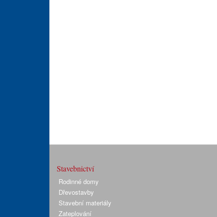
Stavebnictví
Rodinné domy
Dřevostavby
Stavební materiály
Zateplování