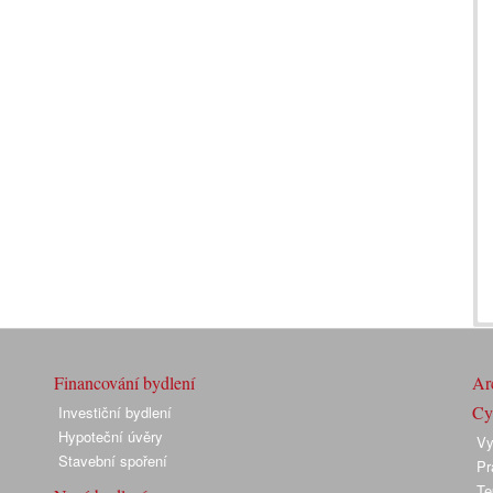
Financování bydlení
Arc
Cyk
Investiční bydlení
Hypoteční úvěry
Vy
Stavební spoření
Pr
Te