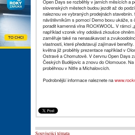
Open Days se rozběhly v jarních měsících a p
slovenských městech budou jezdit až do podzi
naleznou ve vybraných prodejnách stavebnin. 
návštěvníkům s pomocí Demo boxu ukáže, s č
poradit kamenná vlna ROCKWOOL. V rámci „př
například vzorek vlny odolává zkoušce ohněm
zaměřuje také na nenasákavost a zvukoodolno
vlastnosti, které představují zajímavé benefity
května již proběhly prezentace například v Olo
Ostravě a Chomutově. V červnu Open Days zav
Českých Budějovic a znovu do Olomouce. Na
proběhnou v Nitře a Michalovcích.
Podrobnější informace naleznete na
www.rock
Související témata