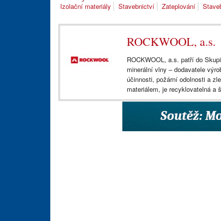
Izolační materiály
Stavebnictví
Zateplování
Staveb
ROCKWOOL, a.s.
ROCKWOOL, a.s. patří do Skup
minerální vlny – dodavatele výr
účinnosti, požární odolnosti a z
materiálem, je recyklovatelná a š