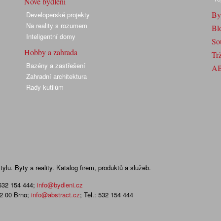
Nové bydlení
By
Developerské projekty
Na reality s rozumem
Bl
Inteligentní domy
So
Hobby a zahrada
Trž
Bazény a zastřešení
A
Zahradní architektura
Rady kutilům
lu. Byty a reality. Katalog firem, produktů a služeb.
 532 154 444
;
info@bydleni.cz
02 00 Brno;
info@abstract.cz
; Tel.: 532 154 444