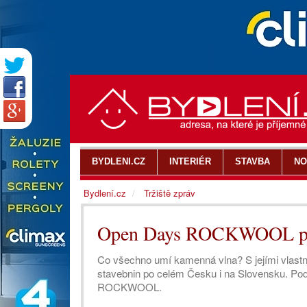
BYDLENI.CZ
INTERIÉR
STAVBA
NO
Bydlení.cz
Tržiště zpráv
Open Days ROCKWOOL před
Co všechno umí kamenná vlna? S jejími vlast
stavebnin po celém Česku i na Slovensku. Po
ROCKWOOL.