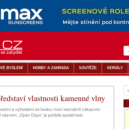
VÉ BYDLENÍ
HOBBY A ZAHRADA
SOUTĚŽE
SERIÁLY
staví vlastnosti kamenné vlny
nostmi a výhodami se budou moci seznámit zákazníci
d názvem „Open Days“ je pořádá společnost