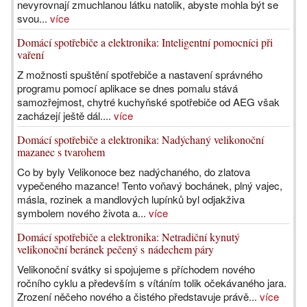
nevyrovnají zmuchlanou látku natolik, abyste mohla být se
svou...
více
Domácí spotřebiče a elektronika: Inteligentní pomocníci při
vaření
Z možnosti spuštění spotřebiče a nastavení správného
programu pomocí aplikace se dnes pomalu stává
samozřejmost, chytré kuchyňské spotřebiče od AEG však
zacházejí ještě dál....
více
Domácí spotřebiče a elektronika: Nadýchaný velikonoční
mazanec s tvarohem
Co by byly Velikonoce bez nadýchaného, do zlatova
vypečeného mazance! Tento voňavý bochánek, plný vajec,
másla, rozinek a mandlových lupínků byl odjakživa
symbolem nového života a...
více
Domácí spotřebiče a elektronika: Netradiční kynutý
velikonoční beránek pečený s nádechem páry
Velikonoční svátky si spojujeme s příchodem nového
ročního cyklu a především s vítáním tolik očekávaného jara.
Zrození něčeho nového a čistého představuje právě...
více