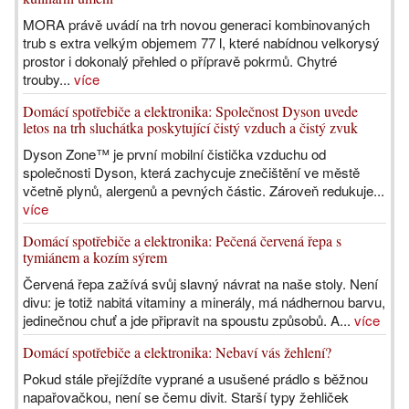
MORA právě uvádí na trh novou generaci kombinovaných
trub s extra velkým objemem 77 l, které nabídnou velkorysý
prostor i dokonalý přehled o přípravě pokrmů. Chytré
trouby...
více
Domácí spotřebiče a elektronika: Společnost Dyson uvede
letos na trh sluchátka poskytující čistý vzduch a čistý zvuk
Dyson Zone™ je první mobilní čistička vzduchu od
společnosti Dyson, která zachycuje znečištění ve městě
včetně plynů, alergenů a pevných částic. Zároveň redukuje...
více
Domácí spotřebiče a elektronika: Pečená červená řepa s
tymiánem a kozím sýrem
Červená řepa zažívá svůj slavný návrat na naše stoly. Není
divu: je totiž nabitá vitaminy a minerály, má nádhernou barvu,
jedinečnou chuť a jde připravit na spoustu způsobů. A...
více
Domácí spotřebiče a elektronika: Nebaví vás žehlení?
Pokud stále přejíždíte vyprané a usušené prádlo s běžnou
napařovačkou, není se čemu divit. Starší typy žehliček