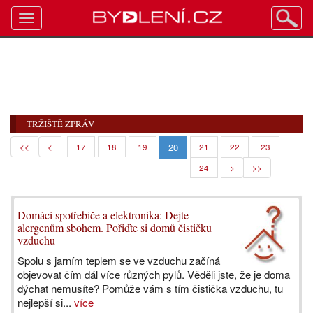
Toggle
navigation
TRŽIŠTĚ ZPRÁV
20
<<
<
17
18
19
21
22
23
24
>
>>
Domácí spotřebiče a elektronika: Dejte
alergenům sbohem. Pořiďte si domů čističku
vzduchu
Spolu s jarním teplem se ve vzduchu začíná
objevovat čím dál více různých pylů. Věděli jste, že je doma
dýchat nemusíte? Pomůže vám s tím čistička vzduchu, tu
nejlepší si...
více