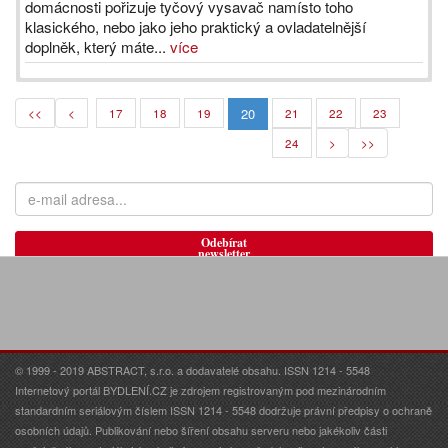
domácnosti pořizuje tyčový vysavač namísto toho
klasického, nebo jako jeho praktický a ovladatelnější
doplněk, který máte...
více
20
<<
<
17
18
19
21
22
23
24
>
>>
Odebírat
newsletter
© 1999 - 2019 ABSTRACT, s.r.o. a dodavatelé obsahu. ISSN 1214 - 5548
Internetový portál BYDLENÍ.CZ je zdrojem registrovaným pod mezinárodním
standardním seriálovým číslem ISSN 1214 - 5548 dodržuje právní předpisy o ochraně
osobních údajů. Publikování nebo šíření obsahu serveru nebo jakékoliv části