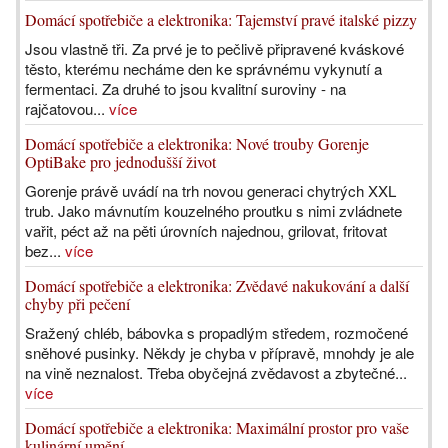
Domácí spotřebiče a elektronika: Tajemství pravé italské pizzy
Jsou vlastně tři. Za prvé je to pečlivě připravené kváskové
těsto, kterému necháme den ke správnému vykynutí a
fermentaci. Za druhé to jsou kvalitní suroviny - na
rajčatovou...
více
Domácí spotřebiče a elektronika: Nové trouby Gorenje
OptiBake pro jednodušší život
Gorenje právě uvádí na trh novou generaci chytrých XXL
trub. Jako mávnutím kouzelného proutku s nimi zvládnete
vařit, péct až na pěti úrovních najednou, grilovat, fritovat
bez...
více
Domácí spotřebiče a elektronika: Zvědavé nakukování a další
chyby při pečení
Sražený chléb, bábovka s propadlým středem, rozmočené
sněhové pusinky. Někdy je chyba v přípravě, mnohdy je ale
na vině neznalost. Třeba obyčejná zvědavost a zbytečné...
více
Domácí spotřebiče a elektronika: Maximální prostor pro vaše
kulinární umění