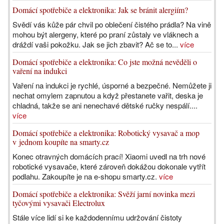
Domácí spotřebiče a elektronika: Jak se bránit alergiím?
Svědí vás kůže pár chvil po oblečení čistého prádla? Na vině
mohou být alergeny, které po praní zůstaly ve vláknech a
dráždí vaši pokožku. Jak se jich zbavit? Ač se to...
více
Domácí spotřebiče a elektronika: Co jste možná nevěděli o
vaření na indukci
Vaření na indukci je rychlé, úsporné a bezpečné. Nemůžete ji
nechat omylem zapnutou a když přestanete vařit, deska je
chladná, takže se ani nenechavé dětské ručky nespálí....
více
Domácí spotřebiče a elektronika: Robotický vysavač a mop
v jednom koupíte na smarty.cz
Konec otravných domácích prací! Xiaomi uvedl na trh nové
robotické vysavače, které zároveň dokážou dokonale vytřít
podlahu. Zakoupíte je na e-shopu smarty.cz.
více
Domácí spotřebiče a elektronika: Svěží jarní novinka mezi
tyčovými vysavači Electrolux
Stále více lidí si ke každodennímu udržování čistoty