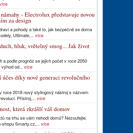
více
 námahy - Electrolux představuje novou
ním za design
raví a pohody a také to, jak bezpečně se doma
dely, Ultimate,...
více
uch, hluk, světelný smog... Jak život
 a podle prognóz se jejich počet v roce 2050
u výhod od...
více
í účes díky nové generaci revolučního
v roce 2018 nový stylingový nástroj s názvem
oluci. Přístroj,...
více
ost, která zkrášlí váš domov
ktů na trhu se vám nehodí domů? Nezoufejte.
e-shopu Smarty.cz,...
více