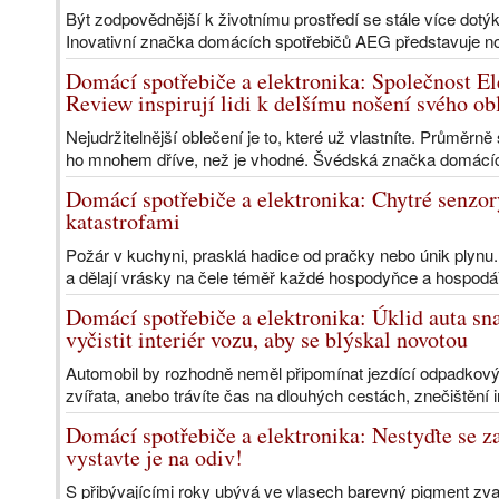
Být zodpovědnější k životnímu prostředí se stále více dotý
Inovativní značka domácích spotřebičů AEG představuje no
Domácí spotřebiče a elektronika: Společnost El
Review inspirují lidi k delšímu nošení svého ob
Nejudržitelnější oblečení je to, které už vlastníte. Průměrně
ho mnohem dříve, než je vhodné. Švédská značka domácíc
Domácí spotřebiče a elektronika: Chytré senzo
katastrofami
Požár v kuchyni, prasklá hadice od pračky nebo únik plynu
a dělají vrásky na čele téměř každé hospodyňce a hospodář
Domácí spotřebiče a elektronika: Úklid auta sna
vyčistit interiér vozu, aby se blýskal novotou
Automobil by rozhodně neměl připomínat jezdící odpadkový 
zvířata, anebo trávíte čas na dlouhých cestách, znečištění i
Domácí spotřebiče a elektronika: Nestyďte se za
vystavte je na odiv!
S přibývajícími roky ubývá ve vlasech barevný pigment zva