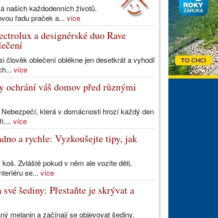
ká našich každodenních životů.
vou řadu praček a...
více
ectrolux a designérské duo Rave
lečení
 si člověk oblečení oblékne jen desetkrát a vyhodí
h...
více
ry ochrání váš domov před různými
. Nebezpečí, která v domácnosti hrozí každý den
i....
více
dno a rychle: Vyzkoušejte tipy, jak
koš. Zvláště pokud v něm ale vozíte děti,
nteriéru se...
více
 své šediny: Přestaňte je skrývat a
ný melanin a začínají se objevovat šediny.