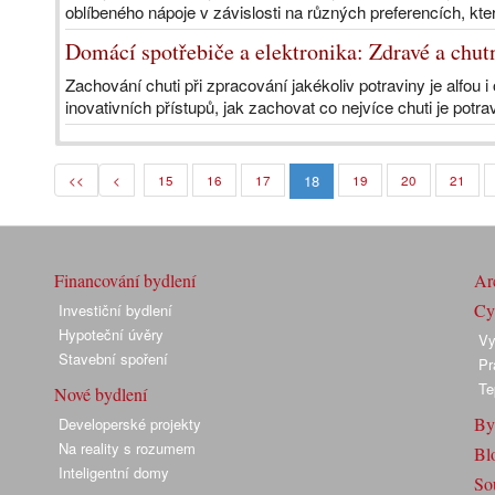
oblíbeného nápoje v závislosti na různých preferencích, kt
Domácí spotřebiče a elektronika: Zdravé a chut
Zachování chuti při zpracování jakékoliv potraviny je alfo
inovativních přístupů, jak zachovat co nejvíce chuti je potra
18
<<
<
15
16
17
19
20
21
Financování bydlení
Arc
Cyk
Investiční bydlení
Hypoteční úvěry
Vy
Stavební spoření
Pr
Te
Nové bydlení
By
Developerské projekty
Na reality s rozumem
Bl
Inteligentní domy
So