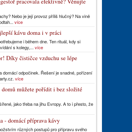
igestoř pracovala efektivně? Věnujte
chy? Nebo je její provoz příliš hlučný? Na vině
odtah...
více
jlepší kávu doma i v práci
třebujeme i během dne. Ten rituál, kdy si
vídání s kolegy,...
více
r! Díky čističce vzduchu se lépe
 a domácí odpočinek. Řešení je snadné, pořízení
arty.cz.
více
 domů můžete pořídit i bez složité
né, jako třeba na jihu Evropy. A to i přesto, že
a - domácí příprava kávy
ožstvím různých postupů pro přípravu svého