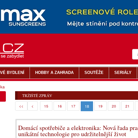
VÉ BYDLENÍ
HOBBY A ZAHRADA
SOUTĚŽE
SERIÁLY
ika
TRŽIŠTĚ ZPRÁV
18
<<
<
15
16
17
19
20
21
Domácí spotřebiče a elektronika: Nová řada pr
unikátní technologie pro udržitelnější život