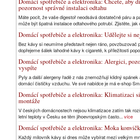
Domácí spotřebiče a elektronika: Chcete, aby d
pozornost správné instalaci odtahu
Máte pocit, že vaše digestoř neodsává dostatečně páru a pa
může být špatná instalace odtahového potrubí. Zjistěte, jak 
Domácí spotřebiče a elektronika: Udělejte si ne
Bez kávy si neumíme představit nejen ráno, povzbuzovač po
dopřejeme šálek lahodné kávy k cigaretě, k příležitosti popo
Domácí spotřebiče a elektronika: Alergici, pozo
vyspíte
Pyly a další alergeny řadě z nás znemožňují klidný spánek
domácí čističky vzduchu. Ve své nabídce je má e-shop Sm
Domácí spotřebiče a elektronika: Klimatizaci si
montáže
V českých domácnostech nejsou klimatizace zatím tak rozšíře
letní teploty v Česku se těm jihoevropským často...
více
Domácí spotřebiče a elektronika: Moka konvičk
Každý milovník kávy si dnes může vybírat mezi velkým mn