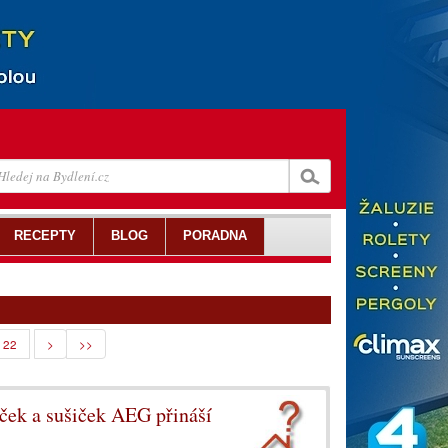
RECEPTY
BLOG
PORADNA
22
>
>>
aček a sušiček AEG přináší