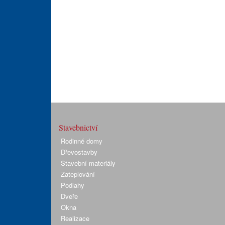
Stavebnictví
Rodinné domy
Dřevostavby
Stavební materiály
Zateplování
Podlahy
Dveře
Okna
Realizace