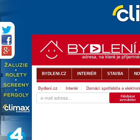
BYDLENI.CZ
INTERIÉR
STAVBA
NO
Bydlení.cz
Interiér
Domácí spotřebiče a elektron
Odebírat
newsletter