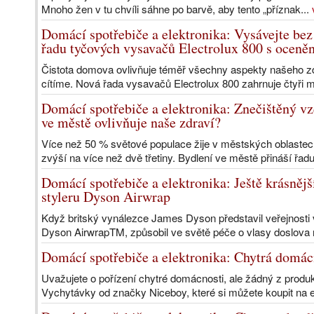
Mnoho žen v tu chvíli sáhne po barvě, aby tento „příznak...
Domácí spotřebiče a elektronika: Vysávejte bez
řadu tyčových vysavačů Electrolux 800 s oceně
Čistota domova ovlivňuje téměř všechny aspekty našeho zd
cítíme. Nová řada vysavačů Electrolux 800 zahrnuje čtyři mo
Domácí spotřebiče a elektronika: Znečištěný vzd
ve městě ovlivňuje naše zdraví?
Více než 50 % světové populace žije v městských oblastech
zvýší na více než dvě třetiny. Bydlení ve městě přináší řad
Domácí spotřebiče a elektronika: Ještě krásnějš
styleru Dyson Airwrap
Když britský vynálezce James Dyson představil veřejnosti 
Dyson AirwrapTM, způsobil ve světě péče o vlasy doslova rev
Domácí spotřebiče a elektronika: Chytrá domácn
Uvažujete o pořízení chytré domácnosti, ale žádný z produ
Vychytávky od značky Niceboy, které si můžete koupit na 