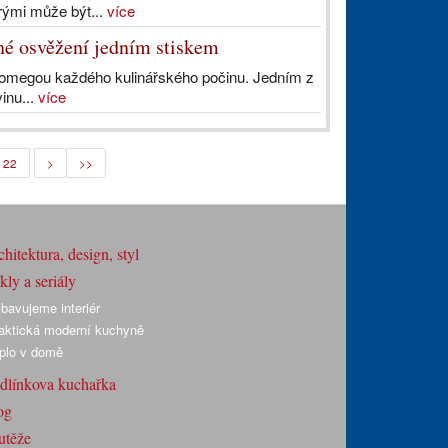
erými může být...
více
né osvěžení jedním stiskem
u i omegou každého kulinářského počinu. Jedním z
vinu...
více
22
>
>>
hitektura, design, styl
ly a seriály
bavujeme interiér
aktická moderní kuchyně
plo v domě
dlínkova kuchařka
og
utěže