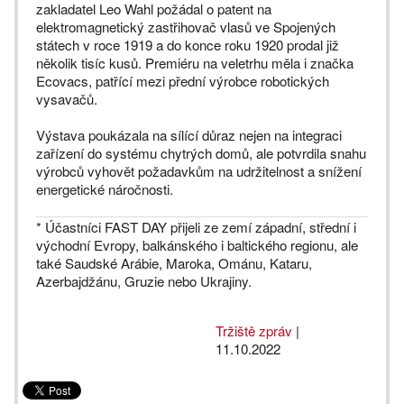
zakladatel Leo Wahl požádal o patent na
elektromagnetický zastřihovač vlasů ve Spojených
státech v roce 1919 a do konce roku 1920 prodal již
několik tisíc kusů. Premiéru na veletrhu měla i značka
Ecovacs, patřící mezi přední výrobce robotických
vysavačů.
Výstava poukázala na sílící důraz nejen na integraci
zařízení do systému chytrých domů, ale potvrdila snahu
výrobců vyhovět požadavkům na udržitelnost a snížení
energetické náročnosti.
* Účastníci FAST DAY přijeli ze zemí západní, střední i
východní Evropy, balkánského i baltického regionu, ale
také Saudské Arábie, Maroka, Ománu, Kataru,
Azerbajdžánu, Gruzie nebo Ukrajiny.
Tržiště zpráv
|
11.10.2022