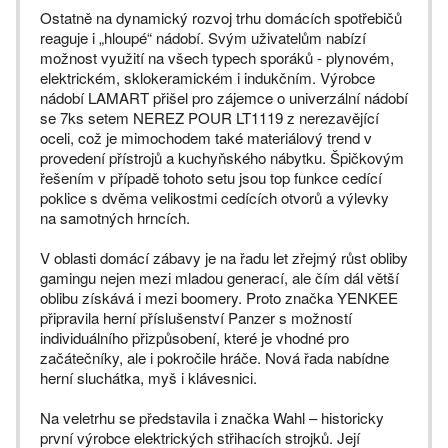
Ostatně na dynamický rozvoj trhu domácích spotřebičů
reaguje i „hloupé“ nádobí. Svým uživatelům nabízí
možnost využití na všech typech sporáků - plynovém,
elektrickém, sklokeramickém i indukčním. Výrobce
nádobí LAMART přišel pro zájemce o univerzální nádobí
se 7ks setem NEREZ POUR LT1119 z nerezavějící
oceli, což je mimochodem také materiálový trend v
provedení přístrojů a kuchyňského nábytku. Špičkovým
řešením v případě tohoto setu jsou top funkce cedící
poklice s dvěma velikostmi cedících otvorů a výlevky
na samotných hrncích.
V oblasti domácí zábavy je na řadu let zřejmý růst obliby
gamingu nejen mezi mladou generací, ale čím dál větší
oblibu získává i mezi boomery. Proto značka YENKEE
připravila herní příslušenství Panzer s možností
individuálního přizpůsobení, které je vhodné pro
začátečníky, ale i pokročile hráče. Nová řada nabídne
herní sluchátka, myš i klávesnici.
Na veletrhu se představila i značka Wahl – historicky
první výrobce elektrických střihacích strojků. Její