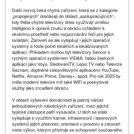
Další rozvoj čeká chytrá zařízení, která se z kategorie
„propojených“ dostávají do oblasti „spolupracujících“,
kdy třeba chytré televizory dnes využívají umělou
inteligenci k úpravě zvuku a obrazu vzhledem k
okolnímu prostředí nebo rozpoznávání řeči pro jejich
ovládání. Zároveň se ale vylepšují i jejich operační
systémy a roste počet lokálních a lokalizovaných
aplikací. Příkladem mohou být televizory Sencor s
rychlým operační systémem VIDAA, řadou českých
aplikací jako Voyo, SledovaniTV, Lepsi.TV nebo Televize
Seznam, doplněné celosvětovými aplikacemi YouTube,
Netflix, Amazon Prime, Disney+, apod. Pro rok 2023 by
měla moderní televize mít také WiFi a poskytovat
služby jako zrcadlení obrazu.
V oblasti vybavení domácnosti je patrný nárůst
jednoúčelových robotických zařízení, mezi jejichž
typické zástupce patří vysavače. U těch se stále
vylepšuje s využitím kamer, infrasenzorů i laserových
systémů jejich přesnost, orientace v prostoru a zároveň
roste výkon, kterým přístroje se schopností současného