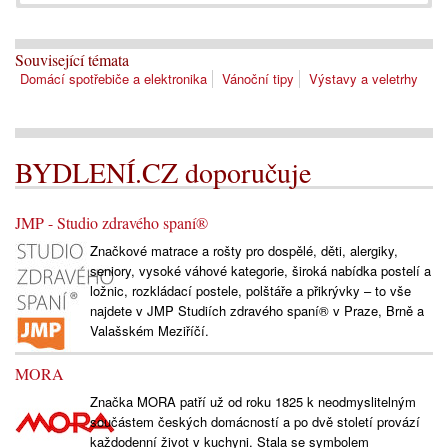
Související témata
Domácí spotřebiče a elektronika
Vánoční tipy
Výstavy a veletrhy
BYDLENÍ.CZ doporučuje
JMP - Studio zdravého spaní®
Značkové matrace a rošty pro dospělé, děti, alergiky,
seniory, vysoké váhové kategorie, široká nabídka postelí a
ložnic, rozkládací postele, polštáře a přikrývky – to vše
najdete v JMP Studiích zdravého spaní® v Praze, Brně a
Valašském Meziříčí.
MORA
Značka MORA patří už od roku 1825 k neodmyslitelným
součástem českých domácností a po dvě století provází
každodenní život v kuchyni. Stala se symbolem