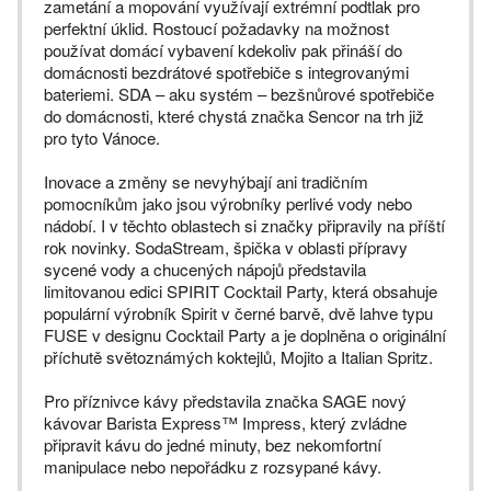
zametání a mopování využívají extrémní podtlak pro
perfektní úklid. Rostoucí požadavky na možnost
používat domácí vybavení kdekoliv pak přináší do
domácnosti bezdrátové spotřebiče s integrovanými
bateriemi. SDA – aku systém – bezšnůrové spotřebiče
do domácnosti, které chystá značka Sencor na trh již
pro tyto Vánoce.
Inovace a změny se nevyhýbají ani tradičním
pomocníkům jako jsou výrobníky perlivé vody nebo
nádobí. I v těchto oblastech si značky připravily na příští
rok novinky. SodaStream, špička v oblasti přípravy
sycené vody a chucených nápojů představila
limitovanou edici SPIRIT Cocktail Party, která obsahuje
populární výrobník Spirit v černé barvě, dvě lahve typu
FUSE v designu Cocktail Party a je doplněna o originální
příchutě světoznámých koktejlů, Mojito a Italian Spritz.
Pro příznivce kávy představila značka SAGE nový
kávovar Barista Express™ Impress, který zvládne
připravit kávu do jedné minuty, bez nekomfortní
manipulace nebo nepořádku z rozsypané kávy.