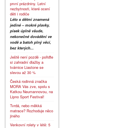
první prázdniny. Letní
nezbytnosti, které ocení
děti i rodiče
Léto s dětmi znamená
jediné – mokré plavky,
písek úplně všude,
nekonečné dovádění ve
vodě a batoh plný věcí,
bez kterých...
Ještě není pozdě - pořiďte
si zahradní dlažby a
tvárnice Liastone se
slevou až 30 %
Česká rodinná značka
MORA Vás zve, spolu s
Katkou Neumannovou, na
Lipno Sport Festival!
Tvrdá, nebo měkká
matrace? Rozhoduje něco
jiného
Venkovní rolety v létě: 5