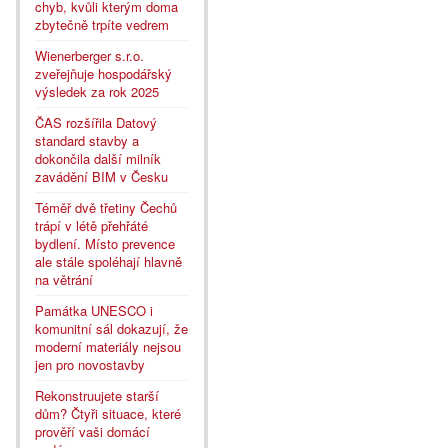
chyb, kvůli kterým doma
zbytečně trpíte vedrem
Wienerberger s.r.o.
zveřejňuje hospodářský
výsledek za rok 2025
ČAS rozšířila Datový
standard stavby a
dokončila další milník
zavádění BIM v Česku
Téměř dvě třetiny Čechů
trápí v létě přehřáté
bydlení. Místo prevence
ale stále spoléhají hlavně
na větrání
Památka UNESCO i
komunitní sál dokazují, že
moderní materiály nejsou
jen pro novostavby
Rekonstruujete starší
dům? Čtyři situace, které
prověří vaši domácí