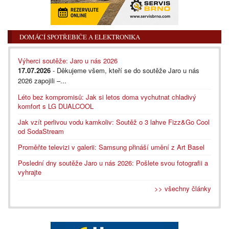
DOMÁCÍ SPOTŘEBIČE A ELEKTRONIKA
Výherci soutěže: Jaro u nás 2026
17.07.2026
- Děkujeme všem, kteří se do soutěže Jaro u nás
2026 zapojili –...
Léto bez kompromisů: Jak si letos doma vychutnat chladivý
komfort s LG DUALCOOL
Jak vzít perlivou vodu kamkoliv: Soutěž o 3 lahve Fizz&Go Cool
od SodaStream
Proměňte televizi v galerii: Samsung přináší umění z Art Basel
Poslední dny soutěže Jaro u nás 2026: Pošlete svou fotografii a
vyhrajte
>> všechny články