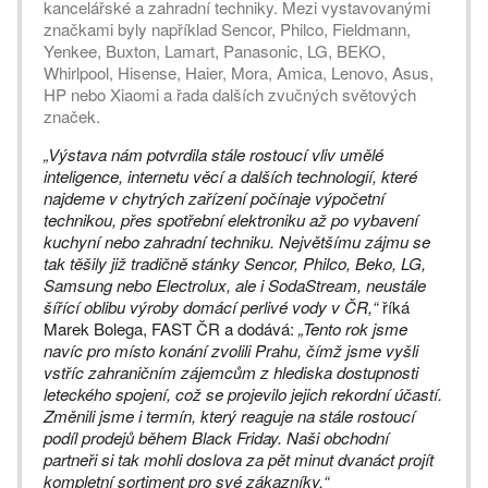
kancelářské a zahradní techniky. Mezi vystavovanými
značkami byly například Sencor, Philco, Fieldmann,
Yenkee, Buxton, Lamart, Panasonic, LG, BEKO,
Whirlpool, Hisense, Haier, Mora, Amica, Lenovo, Asus,
HP nebo Xiaomi a řada dalších zvučných světových
značek.
„Výstava nám potvrdila stále rostoucí vliv umělé
inteligence, internetu věcí a dalších technologií, které
najdeme v chytrých zařízení počínaje výpočetní
technikou, přes spotřební elektroniku až po vybavení
kuchyní nebo zahradní techniku. Největšímu zájmu se
tak těšily již tradičně stánky Sencor, Philco, Beko, LG,
Samsung nebo Electrolux, ale i SodaStream, neustále
šířící oblibu výroby domácí perlivé vody v ČR,“
říká
Marek Bolega, FAST ČR a dodává:
„Tento rok jsme
navíc pro místo konání zvolili Prahu, čímž jsme vyšli
vstříc zahraničním zájemcům z hlediska dostupnosti
leteckého spojení, což se projevilo jejich rekordní účastí.
Změnili jsme i termín, který reaguje na stále rostoucí
podíl prodejů během Black Friday. Naši obchodní
partneři si tak mohli doslova za pět minut dvanáct projít
kompletní sortiment pro své zákazníky.“