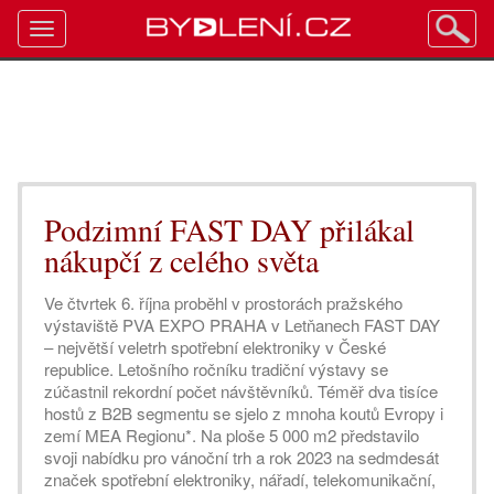
Toggle
navigation
Podzimní FAST DAY přilákal
nákupčí z celého světa
Ve čtvrtek 6. října proběhl v prostorách pražského
výstaviště PVA EXPO PRAHA v Letňanech FAST DAY
– největší veletrh spotřební elektroniky v České
republice. Letošního ročníku tradiční výstavy se
zúčastnil rekordní počet návštěvníků. Téměř dva tisíce
hostů z B2B segmentu se sjelo z mnoha koutů Evropy i
zemí MEA Regionu*. Na ploše 5 000 m2 představilo
svoji nabídku pro vánoční trh a rok 2023 na sedmdesát
značek spotřební elektroniky, nářadí, telekomunikační,