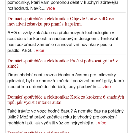
pomocníky, kteří vám pomohou dělat v kuchyni zdravější
rozhodnutí. Navíc...
více
Domácí spotřebiče a elektronika: Objevte UniversalDose -
inovativní zásuvku pro praní s kapslemi
AEG si vždy zakládalo na přelomových technologiích v
souladu s funkčností a nadčasovým designem. Tentokrát
naši pozornost zaměřilo na inovativní novinku v péči o
prádlo. AEG...
více
Domácí spotřebiče a elektronika: Proč si pořizovat gril už v
zimě?
Zimní období není zrovna ideálním časem pro milovníky
grilování, byť se samozřejmě dají používat menší grily, které
jsou přímo určené do interiérů, tedy především...
více
Domácí spotřebiče a elektronika: Krok za krokem: 6 snadných
tipů, jak vyčistit interiér auta!
Také trávíte ve voze hodně času? A nemáte čas na pořádný
úklid? Možná právě začátek roku je vhodný pro osvojení
rychlých tipů, jak vyčistit vůz co nejrychleji a...
více
Domácí spotřebiče a elektronika: