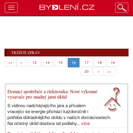
Toggle
navigation
TRŽIŠTĚ ZPRÁV
16
<<
<
13
14
15
17
18
19
20
>
>>
Domácí spotřebiče a elektronika: Nové výkonné
vysavače pro snadný jarní úklid
S vidinou nadcházejícího jara a přívalem
vracející se energie přichází každoročně i
potřeba důkladnějšího úklidu v našich domácnostech.
Na očistný úklid doslova od podlahy...
více