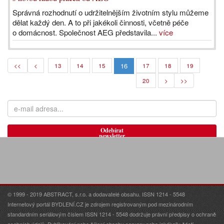
Správná rozhodnutí o udržitelnějším životním stylu můžeme
dělat každý den. A to při jakékoli činnosti, včetně péče
o domácnost. Společnost AEG představila...
více
16
<<
<
13
14
15
17
18
19
20
>
>>
Odebírat
newsletter
© 1999 - 2019 ABSTRACT, s.r.o. a dodavatelé obsahu. ISSN 1214 - 5548
Internetový portál BYDLENÍ.CZ je zdrojem registrovaným pod mezinárodním
standardním seriálovým číslem ISSN 1214 - 5548 dodržuje právní předpisy o ochraně