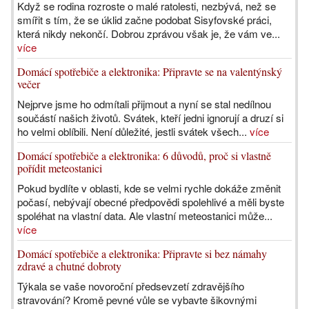
Když se rodina rozroste o malé ratolesti, nezbývá, než se
smířit s tím, že se úklid začne podobat Sisyfovské práci,
která nikdy nekončí. Dobrou zprávou však je, že vám ve...
více
Domácí spotřebiče a elektronika: Připravte se na valentýnský
večer
Nejprve jsme ho odmítali přijmout a nyní se stal nedílnou
součástí našich životů. Svátek, kteří jedni ignorují a druzí si
ho velmi oblíbili. Není důležité, jestli svátek všech...
více
Domácí spotřebiče a elektronika: 6 důvodů, proč si vlastně
pořídit meteostanici
Pokud bydlíte v oblasti, kde se velmi rychle dokáže změnit
počasí, nebývají obecné předpovědi spolehlivé a měli byste
spoléhat na vlastní data. Ale vlastní meteostanici může...
více
Domácí spotřebiče a elektronika: Připravte si bez námahy
zdravé a chutné dobroty
Týkala se vaše novoroční předsevzetí zdravějšího
stravování? Kromě pevné vůle se vybavte šikovnými