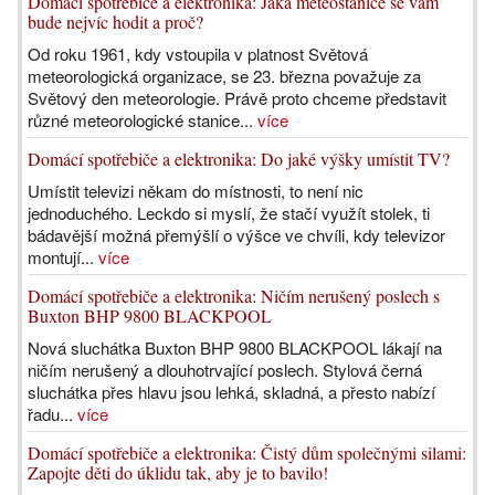
Domácí spotřebiče a elektronika: Jaká meteostanice se vám
bude nejvíc hodit a proč?
Od roku 1961, kdy vstoupila v platnost Světová
meteorologická organizace, se 23. března považuje za
Světový den meteorologie. Právě proto chceme představit
různé meteorologické stanice...
více
Domácí spotřebiče a elektronika: Do jaké výšky umístit TV?
Umístit televizi někam do místnosti, to není nic
jednoduchého. Leckdo si myslí, že stačí využít stolek, ti
bádavější možná přemýšlí o výšce ve chvíli, kdy televizor
montují...
více
Domácí spotřebiče a elektronika: Ničím nerušený poslech s
Buxton BHP 9800 BLACKPOOL
Nová sluchátka Buxton BHP 9800 BLACKPOOL lákají na
ničím nerušený a dlouhotrvající poslech. Stylová černá
sluchátka přes hlavu jsou lehká, skladná, a přesto nabízí
řadu...
více
Domácí spotřebiče a elektronika: Čistý dům společnými silami:
Zapojte děti do úklidu tak, aby je to bavilo!