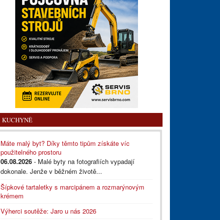
KUCHYNĚ
Máte malý byt? Díky těmto tipům získáte víc
použitelného prostoru
06.08.2026
- Malé byty na fotografiích vypadají
dokonale. Jenže v běžném životě...
Šípkové tartaletky s marcipánem a rozmarýnovým
krémem
Výherci soutěže: Jaro u nás 2026