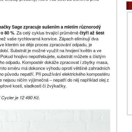
načky Sage zpracuje sušením a mletím různorodý
 o 80 %
. Za celý cyklus trvající průměrně
čtyři až šest
ež vaše rychlovarná konvice. Zápach eliminují dva
 ve kterém se děje proces zpracování odpadu, je
obí. Substrát je možné využít na hnojení květin a ve
Pokud hnojivo nepotřebujete, substrát můžete s čistým
ho odpadu. Kompostér dokáže zpracovat i zbytky masa,
mto směru má dokonce výhodu oproti většině zahradních
o původu nepatří. Při používání elektrického kompostéru
e nejsou ničím výjimečná – nepatří do něj například olej z
přové kosti, sladkosti či žvýkačky.
ycler je 12 490 Kč.