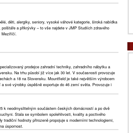
lé, děti, alergiky, seniory, vysoké váhové kategorie, široká nabídka
e, polštáře a přikrývky – to vše najdete v JMP Studiích zdravého
Meziříčí.
specializovaný prodejce zahradní techniky, zahradního nábytku a
ensku. Na trhu působí již více jak 30 let. V současnosti provozuje
 Čechách a 18 na Slovensku. Mountfield je také největším výrobcem
 a své výrobky úspěšně exportuje do 46 zemí světa. Provozuje i
25 k neodmyslitelným součástem českých domácností a po dvě
kuchyni. Stala se symbolem spolehlivosti, kvality a poctivého
dy tradiční hodnoty přirozeně propojuje s moderními technologiemi,
a úspornost.