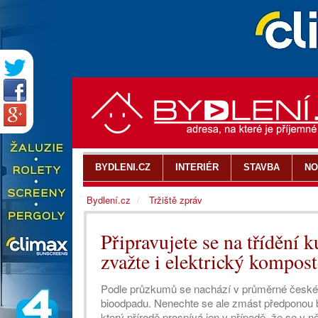
BYDLENI.CZ
INTERIÉR
STAVBA
NO
Bydlení.cz
Tržiště zpráv
Připravujete se na třídění
zvažte i elektrický kompost
Podle průzkumů se nachází v průměrné české
bioodpadu. Nenechte se ale zmást předponou b
který přírodě prospívá jen v případě, že se v