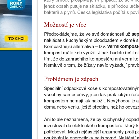
jehož obsah putuje na skládku, s přírodou ur
bakterií a plynů. Česká legislativa počítá s 
Možností je více
Předpokládejme, že ve své domácnosti už
sep
nakládat s kuchyňským bioodpadem v domě se 
Kompaktnější alternativa – tzv.
vermikomposté
kompost máte kde využít. Jinak budete řešit ot
tím, že do zahradního kompostéru ani vermik
Nemluvě o tom, že žížaly navíc vyžadují pravi
Problémem je zápach
Speciální odpadkové koše s kompostovatelným
všechny samosprávy, jsou tak praktickým řešení
kompostem nemají jak naložit. Nevýhodou je a
doma nebo venku ještě předtím, než ho odvez
Ani to ale neznamená, že by kuchyňský odpad 
investovat do elektrického kompostéru, který 
potřebovat. Mezi nejčastější argumenty proti po
používání je energeticky neúsporné. Naštěstí ale