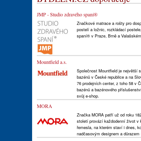
JMP - Studio zdravého spaní®
Značkové matrace a rošty pro dospě
postelí a ložnic, rozkládací postel
spaní® v Praze, Brně a Valašském 
Mountfield a.s.
Společnost Mountfield je největší 
bazénů v České republice a na Slov
76 prodejních center, z toho 58 v
bazénů a bazénového příslušenství
svůj e-shop.
MORA
Značka MORA patří už od roku 18
století provází každodenní život v 
řemesla, na kterém staví i dnes, k
nadčasovým designem a důrazem n