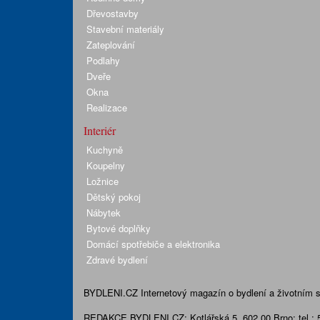
Dřevostavby
Stavební materiály
Zateplování
Podlahy
Dveře
Okna
Realizace
Interiér
Kuchyně
Koupelny
Ložnice
Dětský pokoj
Nábytek
Bytové doplňky
Domácí spotřebiče a elektronika
Zdravé bydlení
BYDLENI.CZ
Internetový magazín o bydlení a životním sty
REDAKCE BYDLENI.CZ:
Kotlářská 5, 602 00 Brno;
tel.: