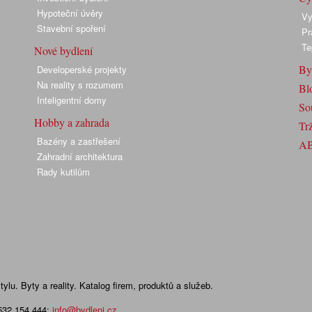
Hypoteční úvěry
Vy
Stavební spoření
Pr
Te
Nové bydlení
By
Developerské projekty
Na reality s rozumem
Bl
Inteligentní domy
So
Hobby a zahrada
Trž
Bazény a zastřešení
A
Zahradní architektura
Rady kutilům
lu. Byty a reality. Katalog firem, produktů a služeb.
 532 154 444
;
info@bydleni.cz