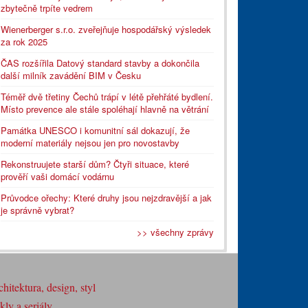
zbytečně trpíte vedrem
Wienerberger s.r.o. zveřejňuje hospodářský výsledek
za rok 2025
ČAS rozšířila Datový standard stavby a dokončila
další milník zavádění BIM v Česku
Téměř dvě třetiny Čechů trápí v létě přehřáté bydlení.
Místo prevence ale stále spoléhají hlavně na větrání
Památka UNESCO i komunitní sál dokazují, že
moderní materiály nejsou jen pro novostavby
Rekonstruujete starší dům? Čtyři situace, které
prověří vaši domácí vodárnu
Průvodce ořechy: Které druhy jsou nejzdravější a jak
je správně vybrat?
>> všechny zprávy
hitektura, design, styl
ly a seriály