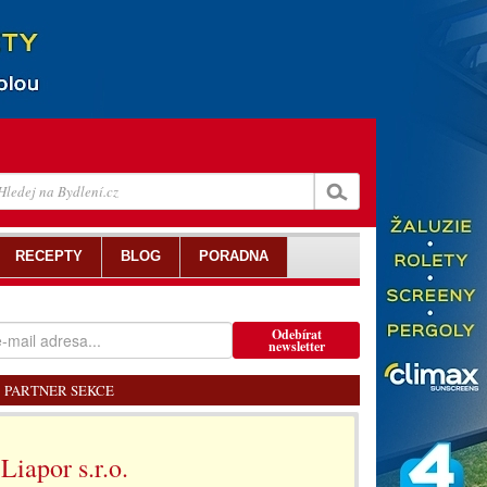
RECEPTY
BLOG
PORADNA
Odebírat
newsletter
PARTNER SEKCE
Liapor s.r.o.