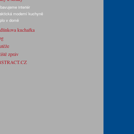
bavujeme interiér
aktická moderní kuchyně
plo v domě
dlínkova kuchařka
og
utěže
iště zpráv
BSTRACT.CZ