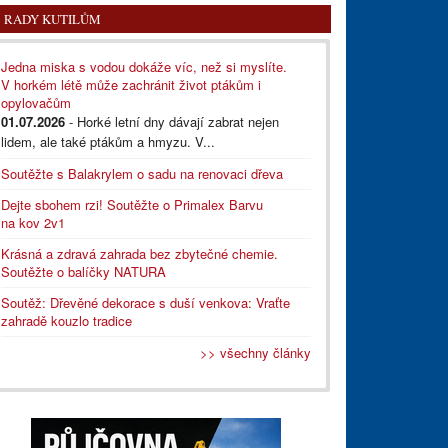
RADY KUTILŮM
Jedna miska s vodou dokáže víc, než si myslíte.
V horkém létě může zachránit život ptákům i
opylovačům
01.07.2026
- Horké letní dny dávají zabrat nejen
lidem, ale také ptákům a hmyzu. V...
Soutěžte s Balakrylem o sadu na renovaci dřeva
Dejte sbohem rzi! Soutěžte o Primalex Barvu
na kov 2v1
Krásná a zdravá zahrada bez zbytečné chemie.
Soutěžte o balíčky NATURA
Soutěž: Dřevěné dekorace s duší venkova: Vraťte
zahradě kouzlo tradice
>> všechny články