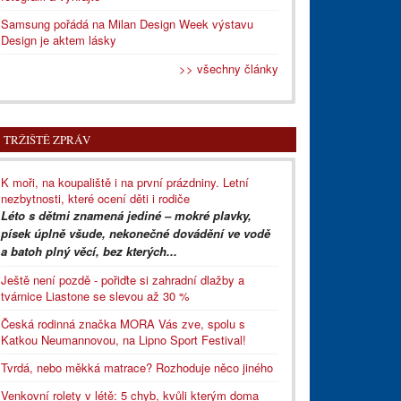
Samsung pořádá na Milan Design Week výstavu
Design je aktem lásky
>> všechny články
TRŽIŠTĚ ZPRÁV
K moři, na koupaliště i na první prázdniny. Letní
nezbytnosti, které ocení děti i rodiče
Léto s dětmi znamená jediné – mokré plavky,
písek úplně všude, nekonečné dovádění ve vodě
a batoh plný věcí, bez kterých...
Ještě není pozdě - pořiďte si zahradní dlažby a
tvárnice Liastone se slevou až 30 %
Česká rodinná značka MORA Vás zve, spolu s
Katkou Neumannovou, na Lipno Sport Festival!
Tvrdá, nebo měkká matrace? Rozhoduje něco jiného
Venkovní rolety v létě: 5 chyb, kvůli kterým doma