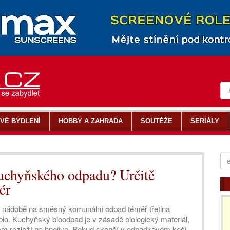
VÉ BYDLENÍ
HOBBY A ZAHRADA
SOUTĚŽE
SERIÁLY
 kuchyňského odpadu? Určitě
ér
 nádobě na směsný komunální odpad téměř třetina
io. Kuchyňský bioodpad je v zásadě biologický materiál,
 něm rozloží na hnojivo. Pokud skončí v odpadkovém koši,