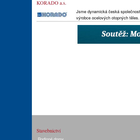
KORADO a.s.
Jsme dynamická česká společnost 
výrobce ocelových otopných těles.
Stavebnictví
Rodinné domy