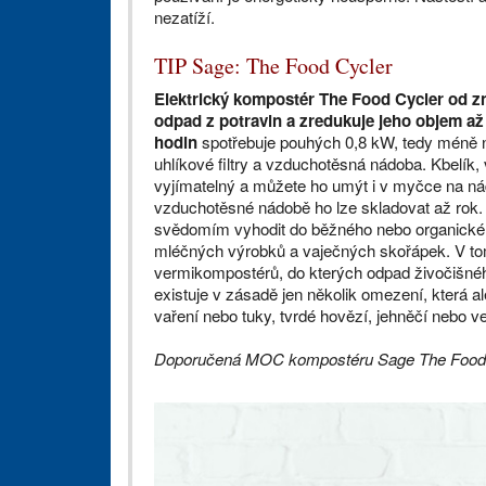
nezatíží.
TIP Sage: The Food Cycler
Elektrický kompostér The Food Cycler od z
odpad z potravin a zredukuje jeho objem až
hodin
spotřebuje pouhých 0,8 kW, tedy méně n
uhlíkové filtry a vzduchotěsná nádoba. Kbelík,
vyjímatelný a můžete ho umýt i v myčce na nád
vzduchotěsné nádobě ho lze skladovat až rok. 
svědomím vyhodit do běžného nebo organické
mléčných výrobků a vaječných skořápek. V to
vermikompostérů, do kterých odpad živočišnéh
existuje v zásadě jen několik omezení, která al
vaření nebo tuky, tvrdé hovězí, jehněčí nebo ve
Doporučená MOC kompostéru Sage The Food C