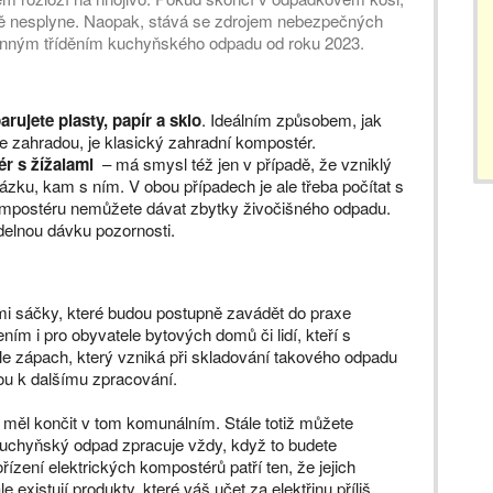
čitě nesplyne. Naopak, stává se zdrojem nebezpečných
povinným tříděním kuchyňského odpadu od roku 2023.
arujete plasty, papír a sklo
. Ideálním způsobem, jak
zahradou, je klasický zahradní kompostér.
r s žížalami
– má smysl též jen v případě, že vzniklý
ázku, kam s ním. V obou případech je ale třeba počítat s
ompostéru nemůžete dávat zbytky živočišného odpadu.
delnou dávku pozornosti.
i sáčky, které budou postupně zavádět do praxe
m i pro obyvatele bytových domů či lidí, kteří s
le zápach, který vzniká při skladování takového odpadu
ou k dalšímu zpracování.
měl končit v tom komunálním. Stále totiž můžete
kuchyňský odpad zpracuje vždy, když to budete
řízení elektrických kompostérů patří ten, že jejich
 existují produkty, které váš učet za elektřinu příliš