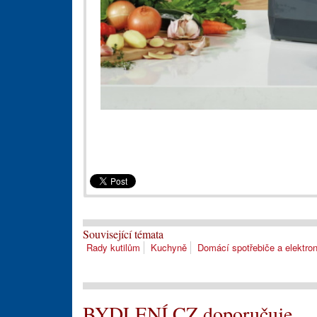
Související témata
Rady kutilům
Kuchyně
Domácí spotřebiče a elektron
BYDLENÍ.CZ doporučuje