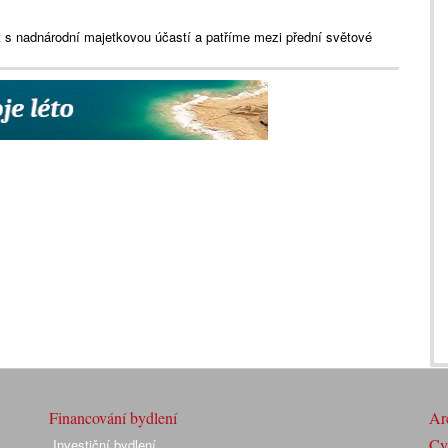
s nadnárodní majetkovou účastí a patříme mezi přední světové
Financování bydlení
Arc
Cyk
Investiční bydlení