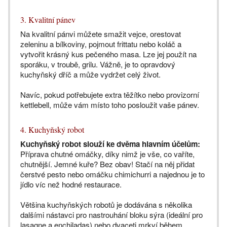
3. Kvalitní pánev
Na kvalitní pánvi můžete smažit vejce, orestovat
zeleninu a bílkoviny, pojmout frittatu nebo koláč a
vytvořit krásný kus pečeného masa. Lze jej použít na
sporáku, v troubě, grilu. Vážně, je to opravdový
kuchyňský dříč a může vydržet celý život.
Navíc, pokud potřebujete extra těžítko nebo provizorní
kettlebell, může vám místo toho posloužit vaše pánev.
4. Kuchyňský robot
Kuchyňský robot slouží ke dvěma hlavním účelům:
Příprava chutné omáčky, díky nimž je vše, co vaříte,
chutnější. Jemné kuře? Bez obav! Stačí na něj přidat
čerstvé pesto nebo omáčku chimichurri a najednou je to
jídlo víc než hodné restaurace.
Většina kuchyňských robotů je dodávána s několika
dalšími nástavci pro nastrouhání bloku sýra (ideální pro
lasagne a enchiladas) nebo dvaceti mrkví během