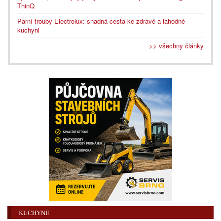
ThinQ
Parní trouby Electrolux: snadná cesta ke zdravé a lahodné
kuchyni
>> všechny články
KUCHYNĚ