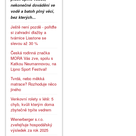
nekonečné dovádění ve
vodě a batoh plný věcí,
bez kterých...
Ještě není pozdě - pořiďte
si zahradní dlažby a
tvárnice Liastone se
slevou až 30 %
Česká rodinná značka
MORA Vás zve, spolu s
Katkou Neumannovou, na
Lipno Sport Festival!
Tvrdá, nebo měkká
matrace? Rozhoduje něco
jiného
Venkovní rolety v létě: 5
chyb, kvůli kterým doma
zbytečně trpíte vedrem
Wienerberger s.r.o.
zveřejňuje hospodářský
výsledek za rok 2025