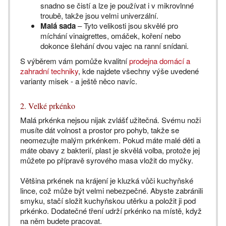
snadno se čistí a lze je používat i v mikrovlnné
troubě, takže jsou velmi univerzální.
Malá sada
– Tyto velikosti jsou skvělé pro
míchání vinaigrettes, omáček, koření nebo
dokonce šlehání dvou vajec na ranní snídani.
S výběrem vám pomůže kvalitní
prodejna domácí a
zahradní techniky
, kde najdete všechny výše uvedené
varianty misek - a ještě něco navíc.
2. Velké prkénko
Malá prkénka nejsou nijak zvlášť užitečná. Svému noži
musíte dát volnost a prostor pro pohyb, takže se
neomezujte malým prkénkem. Pokud máte malé děti a
máte obavy z bakterií, plast je skvělá volba, protože jej
můžete po přípravě syrového masa vložit do myčky.
Většina prkének na krájení je kluzká vůči kuchyňské
lince, což může být velmi nebezpečné. Abyste zabránili
smyku, stačí složit kuchyňskou utěrku a položit ji pod
prkénko. Dodatečné tření udrží prkénko na místě, když
na něm budete pracovat.