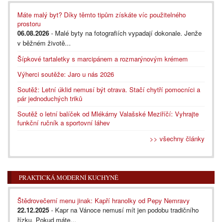
Máte malý byt? Díky těmto tipům získáte víc použitelného
prostoru
06.08.2026
- Malé byty na fotografiích vypadají dokonale. Jenže
v běžném životě...
Šípkové tartaletky s marcipánem a rozmarýnovým krémem
Výherci soutěže: Jaro u nás 2026
Soutěž: Letní úklid nemusí být otrava. Stačí chytří pomocníci a
pár jednoduchých triků
Soutěž o letní balíček od Mlékárny Valašské Meziříčí: Vyhrajte
funkční ručník a sportovní láhev
>> všechny články
PRAKTICKÁ MODERNÍ KUCHYNĚ
Štědrovečerní menu jinak: Kapří hranolky od Pepy Nemravy
22.12.2025
- Kapr na Vánoce nemusí mít jen podobu tradičního
řízku. Pokud máte...