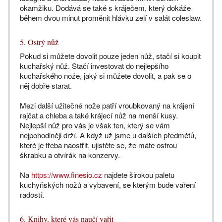
okamžiku. Dodává se také s kráječem, který dokáže
během dvou minut proměnit hlávku zelí v salát coleslaw.
5. Ostrý nůž
Pokud si můžete dovolit pouze jeden nůž, stačí si koupit
kuchařský nůž. Stačí investovat do nejlepšího
kuchařského nože, jaký si můžete dovolit, a pak se o
něj dobře starat.
Mezi další užitečné nože patří vroubkovaný na krájení
rajčat a chleba a také krájecí nůž na menší kusy.
Nejlepší nůž pro vás je však ten, který se vám
nejpohodlněji drží. A když už jsme u dalších předmětů,
které je třeba naostřit, ujistěte se, že máte ostrou
škrabku a otvírák na konzervy.
Na
https://www.finesio.cz
najdete širokou paletu
kuchyňských nožů a vybavení, se kterým bude vaření
radostí.
6. Knihy, které vás naučí vařit