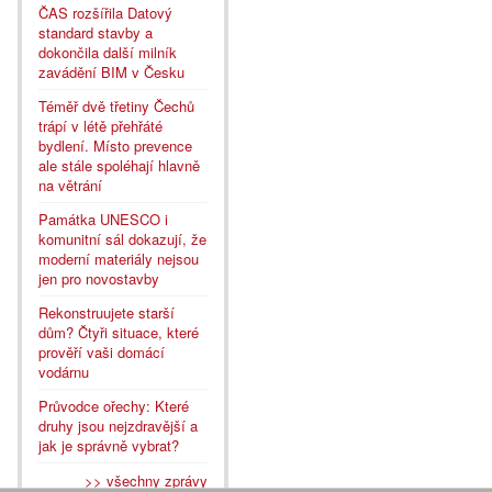
ČAS rozšířila Datový
standard stavby a
dokončila další milník
zavádění BIM v Česku
Téměř dvě třetiny Čechů
trápí v létě přehřáté
bydlení. Místo prevence
ale stále spoléhají hlavně
na větrání
Památka UNESCO i
komunitní sál dokazují, že
moderní materiály nejsou
jen pro novostavby
Rekonstruujete starší
dům? Čtyři situace, které
prověří vaši domácí
vodárnu
Průvodce ořechy: Které
druhy jsou nejzdravější a
jak je správně vybrat?
>> všechny zprávy