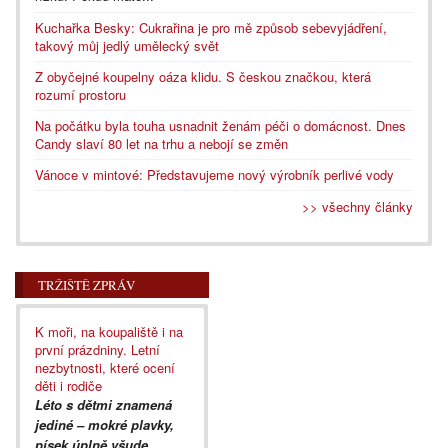
Kuchařka Besky: Cukrařina je pro mě způsob sebevyjádření,
takový můj jedlý umělecký svět
Z obyčejné koupelny oáza klidu. S českou značkou, která
rozumí prostoru
Na počátku byla touha usnadnit ženám péči o domácnost. Dnes
Candy slaví 80 let na trhu a nebojí se změn
Vánoce v mintové: Představujeme nový výrobník perlivé vody
>> všechny články
TRŽIŠTĚ ZPRÁV
K moři, na koupaliště i na
první prázdniny. Letní
nezbytnosti, které ocení
děti i rodiče
Léto s dětmi znamená
jediné – mokré plavky,
písek úplně všude,