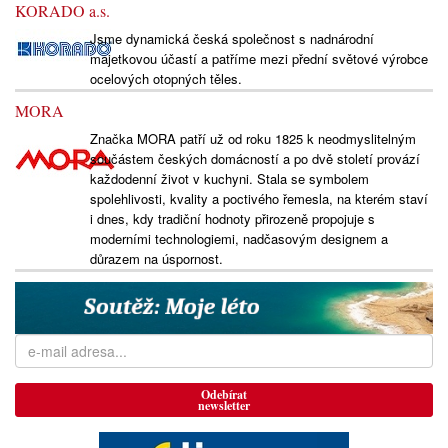
KORADO a.s.
Jsme dynamická česká společnost s nadnárodní
majetkovou účastí a patříme mezi přední světové výrobce
ocelových otopných těles.
MORA
Značka MORA patří už od roku 1825 k neodmyslitelným
součástem českých domácností a po dvě století provází
každodenní život v kuchyni. Stala se symbolem
spolehlivosti, kvality a poctivého řemesla, na kterém staví
i dnes, kdy tradiční hodnoty přirozeně propojuje s
moderními technologiemi, nadčasovým designem a
důrazem na úspornost.
Odebírat
newsletter