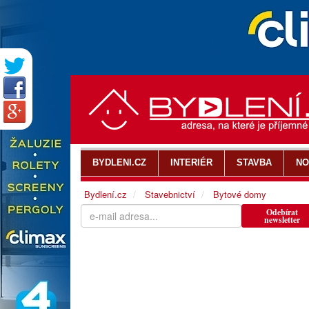
BYDLENI.CZ
INTERIÉR
STAVBA
NO
Bydlení.cz
Stavebnictví
Bytové domy
Odebírat
newsletter