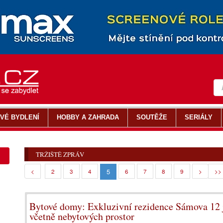
VÉ BYDLENÍ
HOBBY A ZAHRADA
SOUTĚŽE
SERIÁLY
TRŽIŠTĚ ZPRÁV
5
<
2
3
4
6
7
8
9
>
>>
Bytové domy: Exkluzivní rezidence Sámova 12 
včetně nebytových prostor