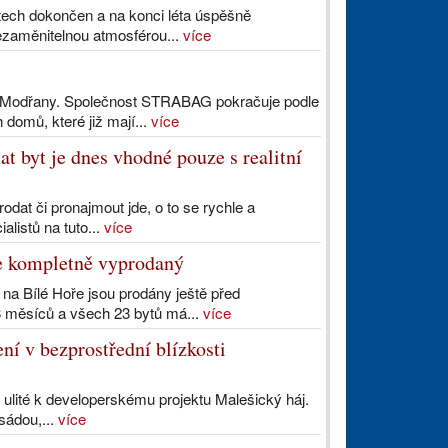
etech dokončen a na konci léta úspěšně
ezaměnitelnou atmosférou...
více
ové Modřany. Společnost STRABAG pokračuje podle
omů, které již mají...
více
t byt je dnes vhodné pouze s realitní
odat či pronajmout jde, o to se rychle a
alistů na tuto...
více
e kompletně vyprodaný
a Bílé Hoře jsou prodány ještě před
3 měsíců a všech 23 bytů má...
více
ní v bezprostřední blízkosti
 ulité k developerskému projektu Malešický háj.
sádou,...
více