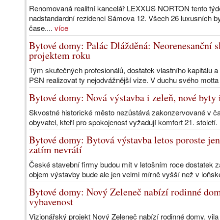
Renomovaná realitní kancelář LEXXUS NORTON tento týden
nadstandardní rezidenci Sámova 12. Všech 26 luxusních by
čase....
více
Bytové domy: Palác Dlážděná: Neorenesanční sk
projektem roku
Tým skutečných profesionálů, dostatek vlastního kapitálu a
PSN realizovat ty nejodvážnější vize. V duchu svého motta
Bytové domy: Nová výstavba i zeleň, nové byty i
Skvostné historické město nezůstává zakonzervované v č
obyvatel, kteří pro spokojenost vyžadují komfort 21. století
Bytové domy: Bytová výstavba letos poroste jen
zatím nevrátí
České stavební firmy budou mít v letošním roce dostatek 
objem výstavby bude ale jen velmi mírně vyšší než v loňsk
Bytové domy: Nový Zeleneč nabízí rodinné dom
vybavenost
Vizionářský projekt Nový Zeleneč nabízí rodinné domy, vil