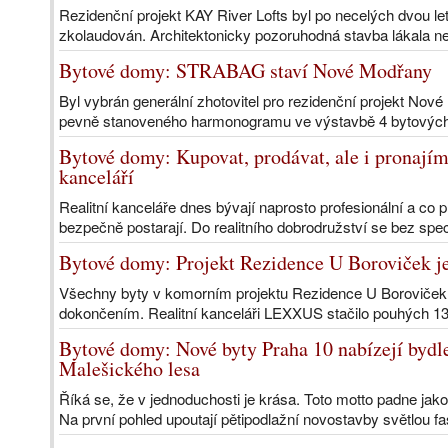
Rezidenční projekt KAY River Lofts byl po necelých dvou l
zkolaudován. Architektonicky pozoruhodná stavba lákala n
Bytové domy: STRABAG staví Nové Modřany
Byl vybrán generální zhotovitel pro rezidenční projekt N
pevně stanoveného harmonogramu ve výstavbě 4 bytových d
Bytové domy: Kupovat, prodávat, ale i pronajíma
kanceláří
Realitní kanceláře dnes bývají naprosto profesionální a co pr
bezpečně postarají. Do realitního dobrodružství se bez speci
Bytové domy: Projekt Rezidence U Boroviček j
Všechny byty v komorním projektu Rezidence U Boroviček n
dokončením. Realitní kanceláři LEXXUS stačilo pouhých 1
Bytové domy: Nové byty Praha 10 nabízejí bydle
Malešického lesa
Říká se, že v jednoduchosti je krása. Toto motto padne jako
Na první pohled upoutají pětipodlažní novostavby světlou fa