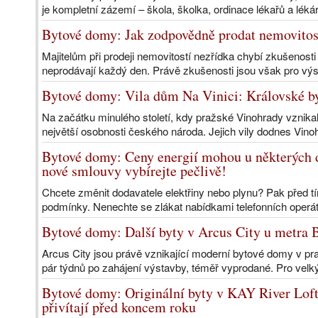
je kompletní zázemí – škola, školka, ordinace lékařů a lékár
Bytové domy: Jak zodpovědně prodat nemovitost?
Majitelům při prodeji nemovitostí nezřídka chybí zkušenosti z
neprodávají každý den. Právě zkušenosti jsou však pro výs
Bytové domy: Vila dům Na Vinici: Královské b
Na začátku minulého století, kdy pražské Vinohrady vznikaly
největší osobnosti českého národa. Jejich vily dodnes Vinoh
Bytové domy: Ceny energií mohou u některých do
nové smlouvy vybírejte pečlivě!
Chcete změnit dodavatele elektřiny nebo plynu? Pak před t
podmínky. Nenechte se zlákat nabídkami telefonních operá
Bytové domy: Další byty v Arcus City u metra B
Arcus City jsou právě vznikající moderní bytové domy v pra
pár týdnů po zahájení výstavby, téměř vyprodané. Pro velký
Bytové domy: Originální byty v KAY River Loft
přivítají před koncem roku