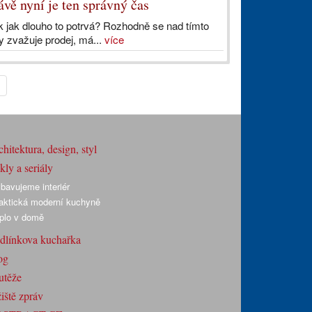
vě nyní je ten správný čas
k jak dlouho to potrvá? Rozhodně se nad tímto
 zvažuje prodej, má...
více
hitektura, design, styl
ly a seriály
bavujeme interiér
aktická moderní kuchyně
plo v domě
dlínkova kuchařka
og
utěže
iště zpráv