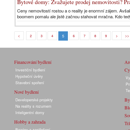
Bytové domy: Zvažujete prodej nemovitosti? Prá
Ceny nemovitostí rostou a o reality je enormní zájem. Avša
boomem pomalu ale jistě začnou stahovat mračna. Kdo tedy
5
<
2
3
4
6
7
8
9
>
>>
Financování bydlení
Arc
Cyk
Investiční bydlení
Hypoteční úvěry
Vy
Stavební spoření
Pr
Te
Nové bydlení
By
Developerské projekty
Na reality s rozumem
Bl
Inteligentní domy
So
Hobby a zahrada
Trž
Bazény a zastřešení