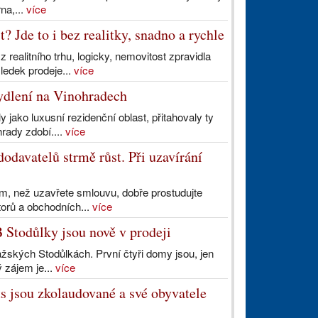
na,...
více
 Jde to i bez realitky, snadno a rychle
 realitního trhu, logicky, nemovitost zpravidla
ledek prodeje...
více
ydlení na Vinohradech
 jako luxusní rezidenční oblast, přitahovaly ty
rady zdobí....
více
davatelů strmě růst. Při uzavírání
ím, než uzavřete smlouvu, dobře prostudujte
torů a obchodních...
více
 Stodůlky jsou nově v prodeji
žských Stodůlkách. První čtyři domy jsou, jen
 zájem je...
více
s jsou zkolaudované a své obyvatele