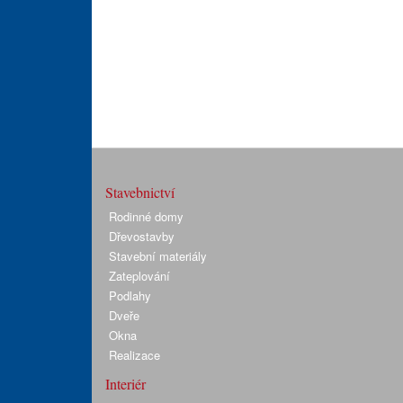
Stavebnictví
Rodinné domy
Dřevostavby
Stavební materiály
Zateplování
Podlahy
Dveře
Okna
Realizace
Interiér