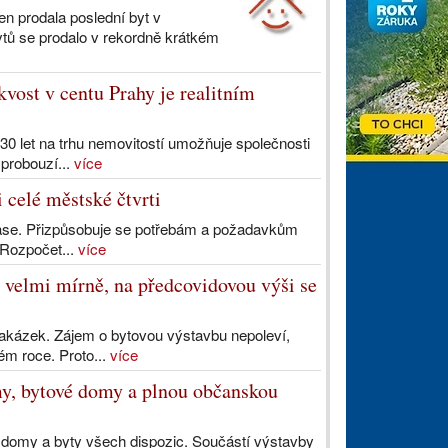
 prodala poslední byt v
tů se prodalo v rekordně krátkém
vost v centu Prahy je realitním
 30 let na trhu nemovitostí umožňuje společnosti
 probouzí...
více
 celé městské čtvrti
ase. Přizpůsobuje se potřebám a požadavkům
. Rozpočet...
více
 velmi mírně, na předcovidovou výši se
zakázek. Zájem o bytovou výstavbu nepoleví,
ém roce. Proto...
více
y, bytové domy a plnou občanskou
a domy a byty všech dispozic. Součástí výstavby