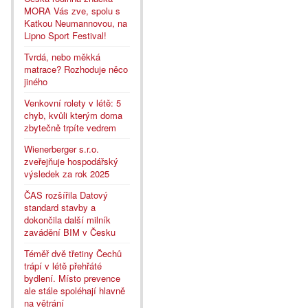
MORA Vás zve, spolu s
Katkou Neumannovou, na
Lipno Sport Festival!
Tvrdá, nebo měkká
matrace? Rozhoduje něco
jiného
Venkovní rolety v létě: 5
chyb, kvůli kterým doma
zbytečně trpíte vedrem
Wienerberger s.r.o.
zveřejňuje hospodářský
výsledek za rok 2025
ČAS rozšířila Datový
standard stavby a
dokončila další milník
zavádění BIM v Česku
Téměř dvě třetiny Čechů
trápí v létě přehřáté
bydlení. Místo prevence
ale stále spoléhají hlavně
na větrání