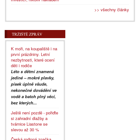
>> všechny články
TRŽIŠTĚ ZPRÁV
K moři, na koupaliště i na
první prázdniny. Letní
nezbytnosti, které ocení
děti i rodiče
Léto s dětmi znamená
jediné – mokré plavky,
písek úplně všude,
nekonečné dovádění ve
vodě a batoh plný věcí,
bez kterých...
Ještě není pozdě - pořiďte
si zahradní dlažby a
tvárnice Liastone se
slevou až 30 %
Česká rodinná značka