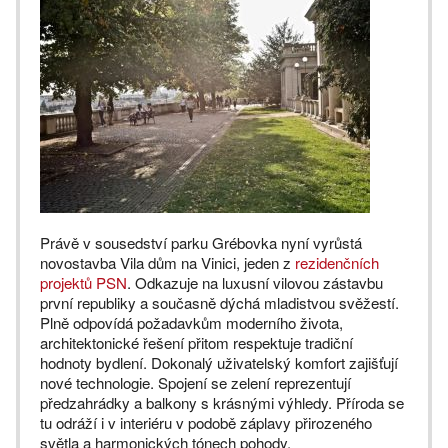
Právě v sousedství parku Grébovka nyní vyrůstá
novostavba Vila dům na Vinici, jeden z
rezidenčních
projektů PSN
. Odkazuje na luxusní vilovou zástavbu
první republiky a současně dýchá mladistvou svěžestí.
Plně odpovídá požadavkům moderního života,
architektonické řešení přitom respektuje tradiční
hodnoty bydlení. Dokonalý uživatelský komfort zajišťují
nové technologie. Spojení se zelení reprezentují
předzahrádky a balkony s krásnými výhledy. Příroda se
tu odráží i v interiéru v podobě záplavy přirozeného
světla a harmonických tónech pohody.