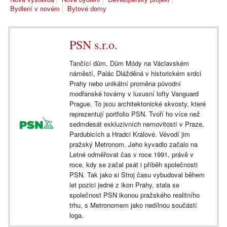
Bydlení v novém
Bytové domy
PSN s.r.o.
Tančící dům, Dům Módy na Václavském
náměstí, Palác Dlážděná v historickém srdci
Prahy nebo unikátní proměna původní
modřanské továrny v luxusní lofty Vanguard
Prague. To jsou architektonické skvosty, které
reprezentují portfolio PSN. Tvoří ho více než
sedmdesát exkluzivních nemovitostí v Praze,
Pardubicích a Hradci Králové. Vévodí jim
pražský Metronom. Jeho kyvadlo začalo na
Letné odměřovat čas v roce 1991, právě v
roce, kdy se začal psát i příběh společnosti
PSN. Tak jako si Stroj času vybudoval během
let pozici jedné z ikon Prahy, stala se
společnost PSN ikonou pražského realitního
trhu, s Metronomem jako nedílnou součástí
loga.