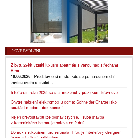
NOVÉ BYDLENÍ
Z bytu 2+kk vznikl luxusní apartmán s vanou nad střechami
Brna
19.06.2026
- Představte si místo, kde se po náročném dni
zavřou dveře a okolní...
Interiérem roku 2025 se stal mezonet v pražském Břevnově
Chytré nabíjení elektromobilu doma: Schneider Charge jako
součást moderní domácnosti
Nejen dřevostavbu lze postavit rychle. Hrubá stavba
z keramického betonu je hotová do 2 dnů
Domov s rukopisem profesionála: Proč je interiérový designér
investicí, nikoliv nákladem