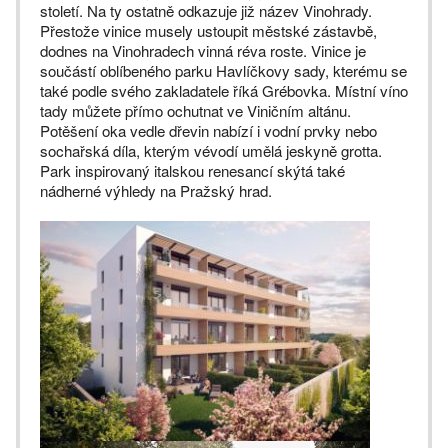
století. Na ty ostatně odkazuje již název Vinohrady.
Přestože vinice musely ustoupit městské zástavbě,
dodnes na Vinohradech vinná réva roste. Vinice je
součástí oblíbeného parku Havlíčkovy sady, kterému se
také podle svého zakladatele říká Grébovka. Místní víno
tady můžete přímo ochutnat ve Viničním altánu.
Potěšení oka vedle dřevin nabízí i vodní prvky nebo
sochařská díla, kterým vévodí umělá jeskyně grotta.
Park inspirovaný italskou renesancí skýtá také
nádherné výhledy na Pražský hrad.