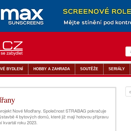
VÉ BYDLENÍ
HOBBY A ZAHRADA
SOUTĚŽE
SERIÁLY
řany
ní projekt Nové Modřany. Společnost STRABAG pokračuje
tavbě 4 bytových domů, které již mají hotovou přípravu
í kvartál roku 2023.