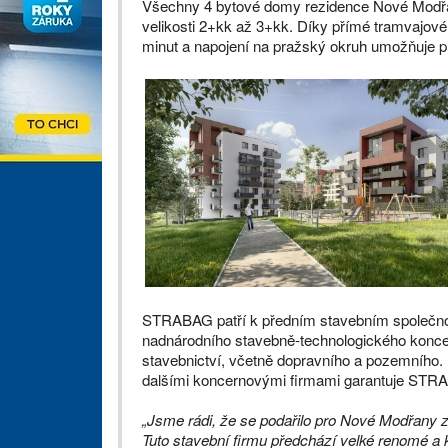
Všechny 4 bytové domy rezidence Nové Modřa
velikosti 2+kk až 3+kk. Díky přímé tramvajové 
minut a napojení na pražský okruh umožňuje plyn
STRABAG patří k předním stavebním společnos
nadnárodního stavebně-technologického konc
stavebnictví, včetně dopravního a pozemního
dalšími koncernovými firmami garantuje STRAB
„Jsme rádi, že se podařilo pro Nové Modřany z
Tuto stavební firmu předchází velké renomé a k