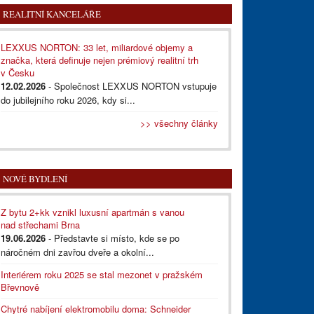
REALITNÍ KANCELÁŘE
LEXXUS NORTON: 33 let, miliardové objemy a
značka, která definuje nejen prémiový realitní trh
v Česku
12.02.2026
- Společnost LEXXUS NORTON vstupuje
do jubilejního roku 2026, kdy si...
>> všechny články
NOVÉ BYDLENÍ
Z bytu 2+kk vznikl luxusní apartmán s vanou
nad střechami Brna
19.06.2026
- Představte si místo, kde se po
náročném dni zavřou dveře a okolní...
Interiérem roku 2025 se stal mezonet v pražském
Břevnově
Chytré nabíjení elektromobilu doma: Schneider