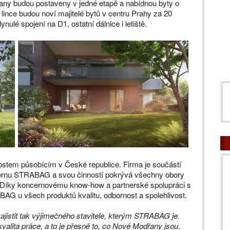
ny budou postaveny v jedné etapě a nabídnou byty o
lince budou noví majitelé bytů v centru Prahy za 20
ulé spojení na D1, ostatní dálnice i letiště.
tem působícím v České republice. Firma je součástí
ernu STRABAG a svou činností pokrývá všechny obory
. Díky koncernovému know-how a partnerské spolupráci s
AG u všech produktů kvalitu, odbornost a spolehlivost.
ajistit tak výjimečného stavitele, kterým STRABAG je.
valita práce, a to je přesně to, co Nové Modřany jsou.