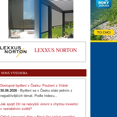
LEXXUS NORTON
NOVÁ VÝSTAVBA
Dostupné bydlení v Česku: Poučení z Vídně
30.06.2026
- Bydlení se v Česku stalo jedním z
nejpalčivějších témat. Podle Indexu...
Jak spojit žití na nejvyšší úrovni s chytrou investicí
v nestabilním světě?
Citlivě zasazený dům v Nové Vsi získal prestižní