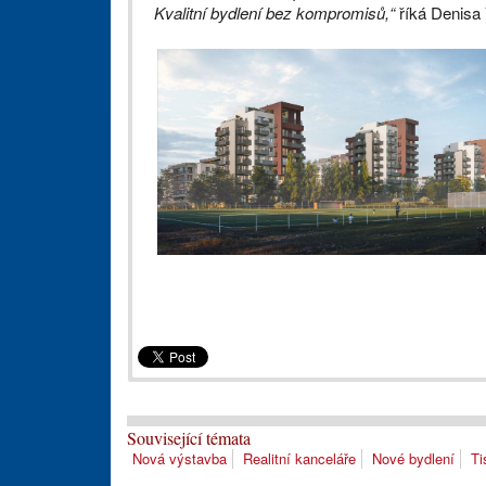
Kvalitní bydlení bez kompromisů,“
říká Denisa
Související témata
Nová výstavba
Realitní kanceláře
Nové bydlení
Ti