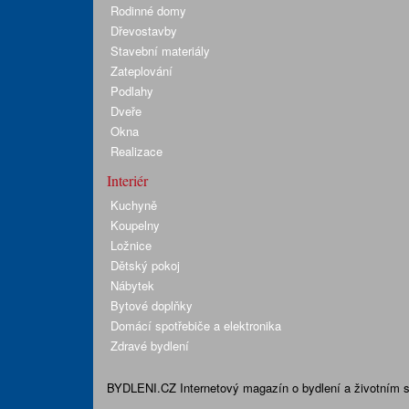
Rodinné domy
Dřevostavby
Stavební materiály
Zateplování
Podlahy
Dveře
Okna
Realizace
Interiér
Kuchyně
Koupelny
Ložnice
Dětský pokoj
Nábytek
Bytové doplňky
Domácí spotřebiče a elektronika
Zdravé bydlení
BYDLENI.CZ
Internetový magazín o bydlení a životním sty