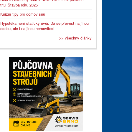
titul Stavba roku 2025
Knižní tipy pro domov snů
Hypotéka není statický úvěr. Dá se převést na jinou
osobu, ale i na jinou nemovitost
>> všechny články