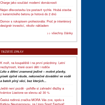
Charge jako součást moderní domácnosti
Nejen dřevostavbu lze postavit rychle. Hrubá stavba
z keramického betonu je hotová do 2 dnů
Domov s rukopisem profesionála: Proč je interiérový
designér investicí, nikoliv nákladem
>> všechny články
TRŽIŠTĚ ZPRÁV
K moři, na koupaliště i na první prázdniny. Letní
nezbytnosti, které ocení děti i rodiče
Léto s dětmi znamená jediné – mokré plavky,
písek úplně všude, nekonečné dovádění ve vodě
a batoh plný věcí, bez kterých...
Ještě není pozdě - pořiďte si zahradní dlažby a
tvárnice Liastone se slevou až 30 %
Česká rodinná značka MORA Vás zve, spolu s
Katkou Neumannovou, na Lipno Sport Festival!