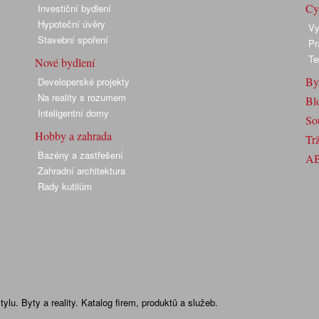
Cyk
Investiční bydlení
Hypoteční úvěry
Vy
Stavební spoření
Pr
Te
Nové bydlení
By
Developerské projekty
Na reality s rozumem
Bl
Inteligentní domy
So
Hobby a zahrada
Trž
Bazény a zastřešení
A
Zahradní architektura
Rady kutilům
lu. Byty a reality. Katalog firem, produktů a služeb.