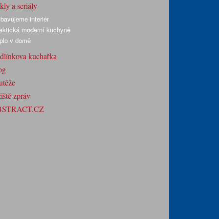
ly a seriály
bavujeme interiér
aktická moderní kuchyně
plo v domě
dlínkova kuchařka
og
utěže
iště zpráv
BSTRACT.CZ