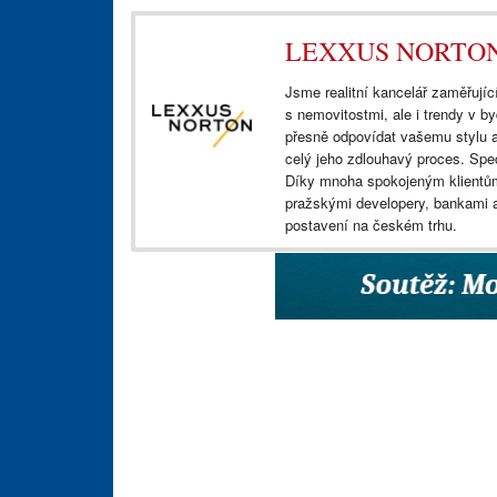
LEXXUS NORTO
Jsme realitní kancelář zaměřující
s nemovitostmi, ale i trendy v by
přesně odpovídat vašemu stylu 
celý jeho zdlouhavý proces. Spe
Díky mnoha spokojeným klientům
pražskými developery, bankami a
postavení na českém trhu.