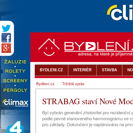
BYDLENI.CZ
INTERIÉR
STAVBA
NO
Bydlení.cz
Tržiště zpráv
STRABAG staví Nové Mod
Byl vybrán generální zhotovitel pro rezidenč
podle pevně stanoveného harmonogramu ve výs
pro základy. Dokončení je naplánováno na prvn