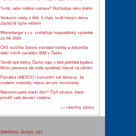
Tvrdá, nebo měkká matrace? Rozhoduje něco jiného
Venkovní rolety v létě: 5 chyb, kvůli kterým doma
zbytečně trpíte vedrem
Wienerberger s.r.o. zveřejňuje hospodářský výsledek
za rok 2025
ČAS rozšířila Datový standard stavby a dokončila
další milník zavádění BIM v Česku
Téměř dvě třetiny Čechů trápí v létě přehřáté bydlení.
Místo prevence ale stále spoléhají hlavně na větrání
Památka UNESCO i komunitní sál dokazují, že
moderní materiály nejsou jen pro novostavby
Rekonstruujete starší dům? Čtyři situace, které
prověří vaši domácí vodárnu
>> všechny zprávy
hitektura, design, styl