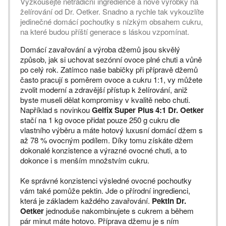
Vyzkoušejte netradiční ingredience a nové výrobky na
želírování od Dr. Oetker. Snadno a rychle tak vykouzlíte
jedinečné domácí pochoutky s nízkým obsahem cukru,
na které budou příští generace s láskou vzpomínat.
Domácí zavařování a výroba džemů jsou skvělý
způsob, jak si uchovat sezónní ovoce plné chuti a vůně
po celý rok. Zatímco naše babičky při přípravě džemů
často pracují s poměrem ovoce a cukru 1:1, vy můžete
zvolit moderní a zdravější přístup k želírování, aniž
byste museli dělat kompromisy v kvalitě nebo chuti.
Například s novinkou
Gelfix Super Plus 4:1 Dr. Oetker
stačí na 1 kg ovoce přidat pouze 250 g cukru dle
vlastního výběru a máte hotový luxusní domácí džem s
až 78 % ovocným podílem. Díky tomu získáte džem
dokonalé konzistence a výrazné ovocné chuti, a to
dokonce i s menším množstvím cukru.
Ke správné konzistenci výsledné ovocné pochoutky
vám také pomůže pektin. Jde o přírodní ingredienci,
která je základem každého zavařování.
Pektin Dr.
Oetker
jednoduše nakombinujete s cukrem a během
pár minut máte hotovo. Příprava džemu je s ním