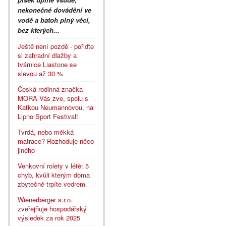
nekonečné dovádění ve
vodě a batoh plný věcí,
bez kterých...
Ještě není pozdě - pořiďte
si zahradní dlažby a
tvárnice Liastone se
slevou až 30 %
Česká rodinná značka
MORA Vás zve, spolu s
Katkou Neumannovou, na
Lipno Sport Festival!
Tvrdá, nebo měkká
matrace? Rozhoduje něco
jiného
Venkovní rolety v létě: 5
chyb, kvůli kterým doma
zbytečně trpíte vedrem
Wienerberger s.r.o.
zveřejňuje hospodářský
výsledek za rok 2025