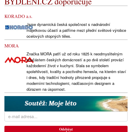
BYDLENÍ.CZ doporučuje
KORADO a.s.
Jsme dynamická česká společnost s nadnárodní
majetkovou účastí a patříme mezi přední světové výrobce
ocelových otopných těles.
MORA
Značka MORA patří už od roku 1825 k neodmyslitelným
součástem českých domácností a po dvě století provází
každodenní život v kuchyni. Stala se symbolem
spolehlivosti, kvality a poctivého řemesla, na kterém staví
i dnes, kdy tradiční hodnoty přirozeně propojuje s
moderními technologiemi, nadčasovým designem a
důrazem na úspornost.
Odebírat