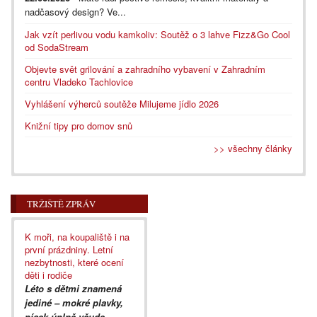
nadčasový design? Ve...
Jak vzít perlivou vodu kamkoliv: Soutěž o 3 lahve Fizz&Go Cool
od SodaStream
Objevte svět grilování a zahradního vybavení v Zahradním
centru Vladeko Tachlovice
Vyhlášení výherců soutěže Milujeme jídlo 2026
Knižní tipy pro domov snů
>> všechny články
TRŽIŠTĚ ZPRÁV
K moři, na koupaliště i na
první prázdniny. Letní
nezbytnosti, které ocení
děti i rodiče
Léto s dětmi znamená
jediné – mokré plavky,
písek úplně všude,