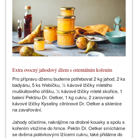
Extra ovocný jahodový džem s orientálním kořením
Pro přípravu džemu budeme potřebovat 2 kg jahod, 2 ks
badyánu, 5 ks hřebíčku, ½ kávové lžičky mletého
muškátového oříšku, ½ kávové lžičky mleté skořice, 1
balení Pektinu Dr. Oetker, 1 kg cukru, 2 zarovnané
kávové lžičky Kyseliny citrónové Dr. Oetker a sklenice
na zavařování.
Jahody očistíme, nakrájíme na drobné kousky a spolu s
kořením vložíme do hrnce. Pektin Dr. Oetker smícháme
se dvěma polévkovými lžícemi cukru, také přidáme do