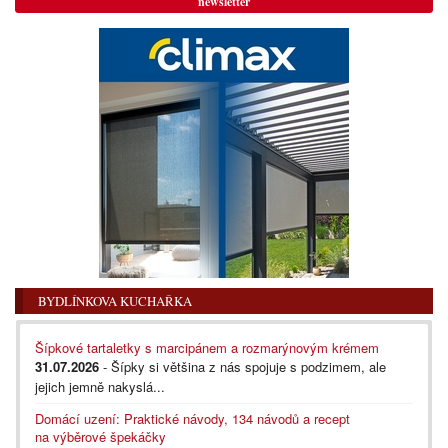
newsletter
BYDLÍNKOVA KUCHAŘKA
Šípkové tartaletky s marcipánem a rozmarýnovým krémem
31.07.2026
- Šípky si většina z nás spojuje s podzimem, ale
jejich jemně nakyslá...
Domácí uzení: Praktické návody, 134 návodů a recept
na výběrové špekáčky