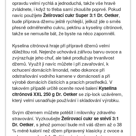
opravdu velmi rychlá a jednoduchá, takže vše hravě
zvládnete, i když to třeba sami zkoušíte poprvé. Pokud
navíc použijete
Želírovací cukr Super 3:1 Dr. Oetker
,
bude příprava džemu ještě rychlejší, jelikož jde o směs
přesně odměřeného cukru, pektinu a kyseliny citrónové,
takže se nemusíte bát, že byste na něco zapomněli.
Kyselina citrónová hraje při přípravě džemů velmi
důležitou roli. Nejenže uchovává zářivou barvu ovoce a
zvýrazňuje jeho chuť, ale také prodlužuje trvanlivost
džemů. Využít ji navíc můžete i při zavařování, k
ochucení domácích limonád, nebo dokonce při
odstraňování vodního kamene v domácnosti a při
výrobě domácích čistících a pracích prostředků. V
takovém případě určitě oceníte nové balení
Kyselina
citrónová XXL 250 g Dr. Oetker
se zip-lock uzávěrem,
který velmi usnadňuje používání i skladování výrobku.
Svým džemem můžete potěšit i milovníky zdravého
stravování. Vyzkoušejte
Želírovací cukr se stévií 3:1
Dr. Oetker
, s jehož pomocí bude mít váš džem až o 38
% méně kalorií než džem připravený klasicky z ovoce a