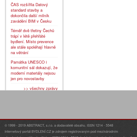
ČAS rozšířila Datový
standard stavby a
dokončila další milník
zavádění BIM v Česku
Téměř dvě třetiny Čechů
trápí v létě přehřáté
bydlení. Místo prevence
ale stále spoléhají hlavně
na větrání
Památka UNESCO i
komunitní sál dokazují, že
moderní materiály nejsou
jen pro novostavby
>> všechny zprávy
© 1999 - 2019 ABSTRACT, s.r.o. a dodavatelé obsahu. ISSN 1214 - 5548
Internetový portál BYDLENÍ.CZ je zdrojem registrovaným pod mezinárodním