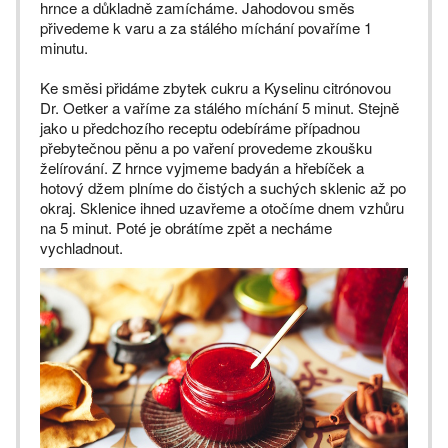
hrnce a důkladně zamícháme. Jahodovou směs
přivedeme k varu a za stálého míchání povaříme 1
minutu.
Ke směsi přidáme zbytek cukru a Kyselinu citrónovou
Dr. Oetker a vaříme za stálého míchání 5 minut. Stejně
jako u předchozího receptu odebíráme případnou
přebytečnou pěnu a po vaření provedeme zkoušku
želírování. Z hrnce vyjmeme badyán a hřebíček a
hotový džem plníme do čistých a suchých sklenic až po
okraj. Sklenice ihned uzavřeme a otočíme dnem vzhůru
na 5 minut. Poté je obrátíme zpět a necháme
vychladnout.