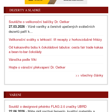
DEZERTY A SLADKÉ
Soutěžte o velikonoční balíčky Dr. Oetker
27.03.2026
- Vůně vanilky a čerstvě upečených svátečních
dezertů patří k...
Velikonoční svátky s lehkostí: tři recepty z horkovzdušné fritézy
Od kakaového bobu k čokoládové tabulce: cesta fair trade kakaa
a bean-to-bar čokolády
Vánočka podle Viki
Hrajte o vánoční překvapení Dr. Oetker
>> všechny články
VAŘENÍ
Soutěž o designové prkénko FLAG 2.0 značky UBRD
22.06.2026
- Máte rádi poctivé řemeslo, kvalitní materiály a