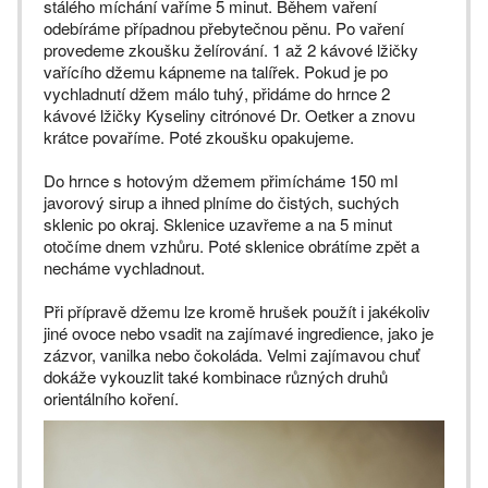
stálého míchání vaříme 5 minut. Během vaření
odebíráme případnou přebytečnou pěnu. Po vaření
provedeme zkoušku želírování. 1 až 2 kávové lžičky
vařícího džemu kápneme na talířek. Pokud je po
vychladnutí džem málo tuhý, přidáme do hrnce 2
kávové lžičky Kyseliny citrónové Dr. Oetker a znovu
krátce povaříme. Poté zkoušku opakujeme.
Do hrnce s hotovým džemem přimícháme 150 ml
javorový sirup a ihned plníme do čistých, suchých
sklenic po okraj. Sklenice uzavřeme a na 5 minut
otočíme dnem vzhůru. Poté sklenice obrátíme zpět a
necháme vychladnout.
Při přípravě džemu lze kromě hrušek použít i jakékoliv
jiné ovoce nebo vsadit na zajímavé ingredience, jako je
zázvor, vanilka nebo čokoláda. Velmi zajímavou chuť
dokáže vykouzlit také kombinace různých druhů
orientálního koření.