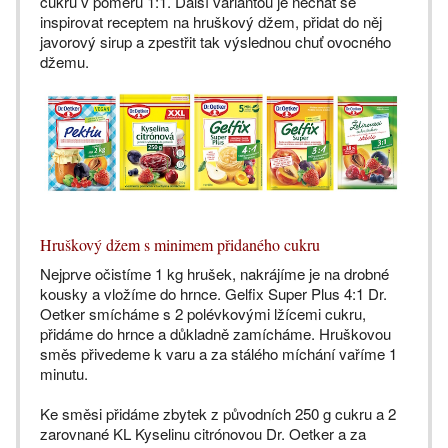
cukru v poměru 1:1. Další variantou je nechat se
inspirovat receptem na hruškový džem, přidat do něj
javorový sirup a zpestřit tak výslednou chuť ovocného
džemu.
Hruškový džem s minimem přidaného cukru
Nejprve očistíme 1 kg hrušek, nakrájíme je na drobné
kousky a vložíme do hrnce. Gelfix Super Plus 4:1 Dr.
Oetker smícháme s 2 polévkovými lžícemi cukru,
přidáme do hrnce a důkladně zamícháme. Hruškovou
směs přivedeme k varu a za stálého míchání vaříme 1
minutu.
Ke směsi přidáme zbytek z původních 250 g cukru a 2
zarovnané KL Kyselinu citrónovou Dr. Oetker a za