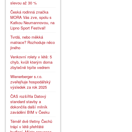
slevou až 30 %
Česká rodinná značka
MORA Vás zve, spolu s
Katkou Neumannovou, na
Lipno Sport Festival!
Tvrdá, nebo měkká
matrace? Rozhoduje něco
jiného
Venkovní rolety v létě: 5
chyb, kvůli kterým doma
zbytečně trpíte vedrem
Wienerberger s.r.o.
zveřejňuje hospodářský
výsledek za rok 2025
ČAS rozšířila Datový
standard stavby a
dokončila další milník
zavádění BIM v Česku
Téměř dvě třetiny Čechů
trápí v létě přehřáté
bydlení. Místo prevence