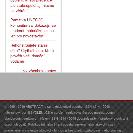
ale stále spoléhají hlavně
na větrání
Památka UNESCO i
komunitní sál dokazují, že
moderní materiály nejsou
jen pro novostavby
Rekonstruujete starší
dům? Čtyři situace, které
prověří vaši domácí
vodárnu
>> všechny zprávy
© 1999 - 2019 ABSTRACT, s.r.o. a dodavatelé obsahu. ISSN 1214 - 5548
Internetový portál BYDLENÍ.CZ je zdrojem registrovaným pod mezinárodním
standardním seriálovým číslem ISSN 1214 - 5548 dodržuje právní předpisy o ochraně
osobních údajů. Publikování nebo šíření obsahu serveru nebo jakékoliv části
zveřejněného materiálu jakoukoliv formou je bez předchozího písemného souhlasu