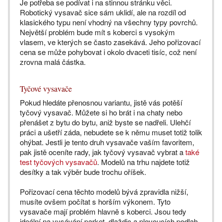
Je potřeba se podívat i na stinnou stránku věci.
Robotický vysavač sice sám uklidí, ale na rozdíl od
klasického typu není vhodný na všechny typy povrchů.
Největší problém bude mít s koberci s vysokým
vlasem, ve kterých se často zasekává. Jeho pořizovací
cena se může pohybovat i okolo dvaceti tisíc, což není
zrovna malá částka.
Tyčové vysavače
Pokud hledáte přenosnou variantu, jistě vás potěší
tyčový vysavač. Můžete si ho brát i na chaty nebo
přenášet z bytu do bytu, aniž byste se nadřeli. Ulehčí
práci a ušetří záda, nebudete se k němu muset totiž tolik
ohýbat. Jestli je tento druh vysavače vaším favoritem,
pak jistě oceníte rady, jak tyčový vysavač vybrat a
také
test tyčových vysavačů
. Modelů na trhu najdete totiž
desítky a tak výběr bude trochu oříšek.
Pořizovací cena těchto modelů bývá zpravidla nižší,
musíte ovšem počítat s horším výkonem. Tyto
vysavače mají problém hlavně s koberci. Jsou tedy
ideální na vysávání parket, dlaždic a plovoucích podlah.