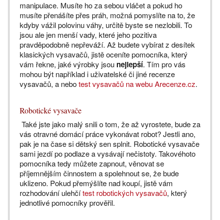
manipulace. Musíte ho za sebou vláčet a pokud ho
musíte přenášíte přes práh, možná pomyslíte na to, že
kdyby vážil polovinu váhy, určitě byste se nezlobili. To
jsou ale jen menší vady, které jeho pozitiva
pravděpodobně nepřeváží. Až budete vybírat z desítek
klasických vysavačů, jistě oceníte pomocníka, který
vám řekne, jaké výrobky jsou
nejlepší
. Tím pro vás
mohou být například i uživatelské či jiné recenze
vysavačů, a nebo
test vysavačů na webu Arecenze.cz
.
Robotické vysavače
Také jste jako malý snili o tom, že až vyrostete, bude za
vás otravné domácí práce vykonávat robot? Jestli ano,
pak je na čase si dětský sen splnit. Robotické vysavače
sami jezdí po podlaze a vysávají nečistoty. Takovéhoto
pomocníka tedy můžete zapnout, věnovat se
příjemnějším činnostem a spolehnout se, že bude
uklizeno. Pokud přemýšlíte nad koupí, jistě vám
rozhodování ulehčí
test robotických vysavačů
, který
jednotlivé pomocníky prověřil.