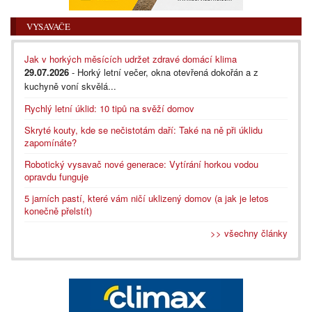
VYSAVAČE
Jak v horkých měsících udržet zdravé domácí klima
29.07.2026
- Horký letní večer, okna otevřená dokořán a z
kuchyně voní skvělá...
Rychlý letní úklid: 10 tipů na svěží domov
Skryté kouty, kde se nečistotám daří: Také na ně při úklidu
zapomínáte?
Robotický vysavač nové generace: Vytírání horkou vodou
opravdu funguje
5 jarních pastí, které vám ničí uklizený domov (a jak je letos
konečně přelstít)
>> všechny články