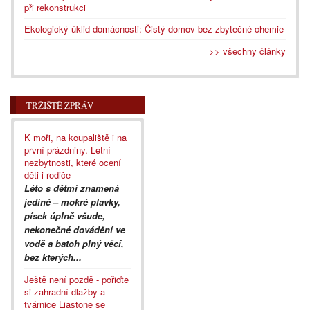
při rekonstrukci
Ekologický úklid domácnosti: Čistý domov bez zbytečné chemie
>> všechny články
TRŽIŠTĚ ZPRÁV
K moři, na koupaliště i na
první prázdniny. Letní
nezbytnosti, které ocení
děti i rodiče
Léto s dětmi znamená
jediné – mokré plavky,
písek úplně všude,
nekonečné dovádění ve
vodě a batoh plný věcí,
bez kterých...
Ještě není pozdě - pořiďte
si zahradní dlažby a
tvárnice Liastone se