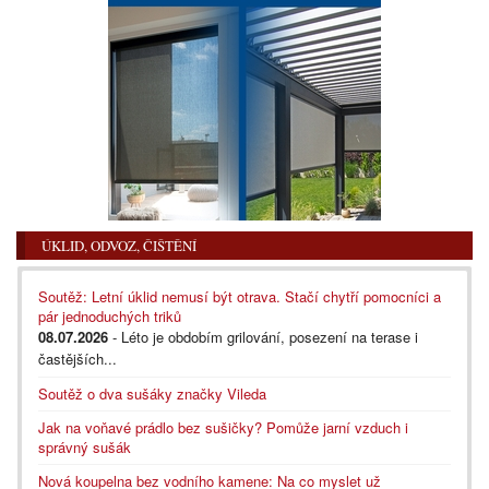
ÚKLID, ODVOZ, ČIŠTĚNÍ
Soutěž: Letní úklid nemusí být otrava. Stačí chytří pomocníci a
pár jednoduchých triků
08.07.2026
- Léto je obdobím grilování, posezení na terase i
častějších...
Soutěž o dva sušáky značky Vileda
Jak na voňavé prádlo bez sušičky? Pomůže jarní vzduch i
správný sušák
Nová koupelna bez vodního kamene: Na co myslet už