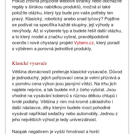
Pokud zrovna projíždíte webové stránky nebo obcházíte
regály s širokou nabídkou produktů, možná si také
položíte otázku, který typ bude pro vaše potřeby ten
pravý. Klasický, robotický anebo snad tyčový? Pojďme
se podívat na specifika každé skupiny, její výhody a
nevýhody. Až si vyberete typ a budete řešit další otázku,
a to který model a značku vybrat, pravděpodobně
oceníte i nově chystaný projekt
Vybero.cz
, který poradí
s výběrem a porovná jednotlivé produkty.
Klasické vysavače
Většina domácností preferuje klasické vysavače. Důvod
je jednoduchý, jejich pořizovací cena je velmi příznivá a
v poměru cena výkon jsou jasnými vítězi. Na trhu jich
najdete nejvíce, a tak budete mít z čeho vybírat. Jsou
vhodné na vysávání koberců s různou délkou chlupů i
tvrdé podlahy. Většina z nim má kromě základního i
další nástavce, díky kterým budete moct pohodlně
vysávat například sedačky nebo automobily. Jednou z
jeho největších výhod je tedy univerzálnost.
Naopak negativem je vyšší hmotnost a horší