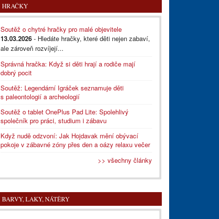
HRAČKY
Soutěž o chytré hračky pro malé objevitele
13.03.2026
- Hledáte hračky, které děti nejen zabaví,
ale zároveň rozvíjejí...
Správná hračka: Když si děti hrají a rodiče mají
dobrý pocit
Soutěž: Legendární Igráček seznamuje děti
s paleontologií a archeologií
Soutěž o tablet OnePlus Pad Lite: Spolehlivý
společník pro práci, studium i zábavu
Když nudě odzvoní: Jak Hojdavak mění obývací
pokoje v zábavné zóny přes den a oázy relaxu večer
>> všechny články
BARVY, LAKY, NÁTĚRY