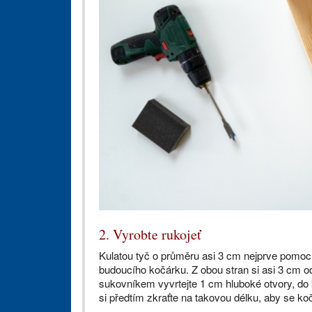
2. Vyrobte rukojeť
Kulatou tyč o průměru asi 3 cm nejprve pomocí 
budoucího kočárku. Z obou stran si asi 3 cm o
sukovníkem vyvrtejte 1 cm hluboké otvory, do k
si předtím zkraťte na takovou délku, aby se ko