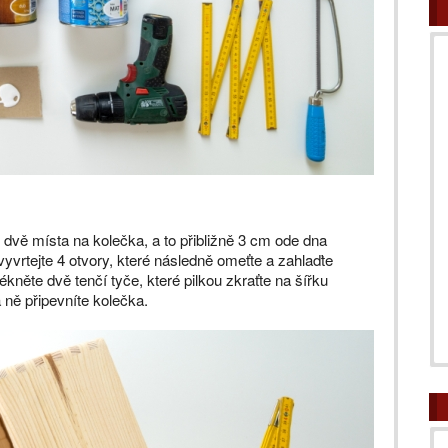
dvě místa na kolečka, a to přibližně 3 cm ode dna
vrtejte 4 otvory, které následně omeťte a zahlaďte
něte dvě tenčí tyče, které pilkou zkraťte na šířku
 ně připevníte kolečka.