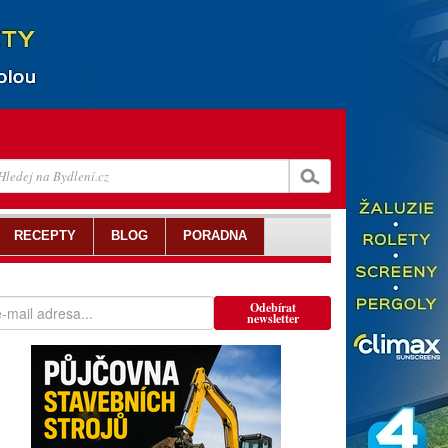
RECEPTY
BLOG
PORADNA
Odebírat
newsletter