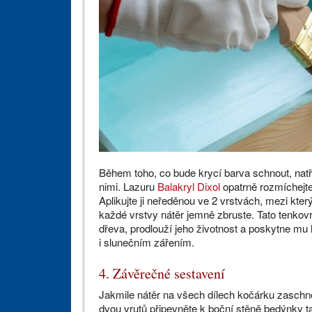
Během toho, co bude krycí barva schnout, natř
nimi. Lazuru
Balakryl Dixol
opatrně rozmíchejte
Aplikujte ji neředěnou ve 2 vrstvách, mezi kte
každé vrstvy nátěr jemně zbruste. Tato tenkov
dřeva, prodlouží jeho životnost a poskytne mu
i slunečním zářením.
4. Závěrečné sestavení
Jakmile nátěr na všech dílech kočárku zaschn
dvou vrutů připevněte k boční stěně bedýnky ta