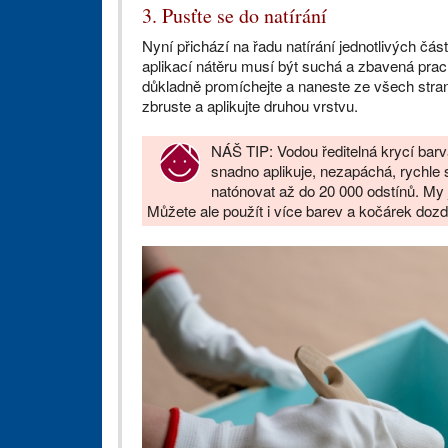
3. Pusťte se do natírání
Nyní přichází na řadu natírání jednotlivých čás
aplikací nátěru musí být suchá a zbavená prac
důkladně promíchejte a naneste ze všech stran
zbruste a aplikujte druhou vrstvu.
NÁŠ TIP: Vodou ředitelná krycí barv
snadno aplikuje, nezapáchá, rychle 
natónovat až do 20 000 odstínů. My
Můžete ale použít i více barev a kočárek dozd