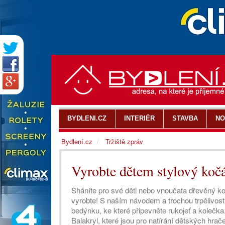
BYDLENI.CZ
INTERIÉR
STAVBA
NO
Bydlení.cz
Tržiště zpráv
Vyrobte dětem stylový koč
Sháníte pro své děti nebo vnoučata dřevěný ko
vyrobte! S naším návodem a trochou trpělivost
bedýnku, ke které připevněte rukojeť a kolečka
Balakryl, které jsou pro natírání dětských hrače