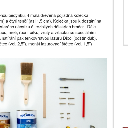
evěnou bedýnku, 4 malá dřevěná pojízdná kolečka
cm) a čtyři tenčí (asi 1,5 cm). Kolečka jsou k dostání na
 starého nábytku či rozbitých dětských hraček. Dále
bu, metr, ruční pilku, vruty a vrtačku se speciálním
tírání pak tenkovrstvou lazuru Dixol (odstín dub),
tec (vel. 2,5″), menší lazurovací štětec (vel. 1,5″)