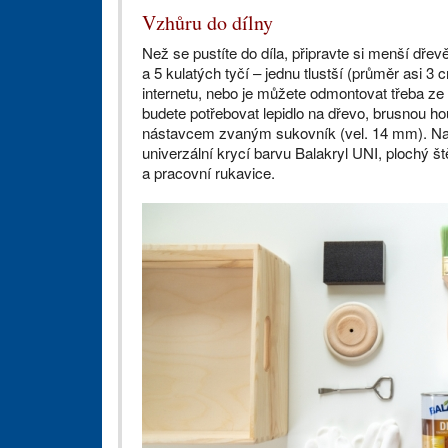
Vzhůru do dílny
Než se pustíte do díla, připravte si menší dř
a 5 kulatých tyčí – jednu tlustší (průměr asi 3 
internetu, nebo je můžete odmontovat třeba ze
budete potřebovat lepidlo na dřevo, brusnou hou
nástavcem zvaným sukovník (vel. 14 mm). Na na
univerzální krycí barvu Balakryl UNI, plochý ště
a pracovní rukavice.