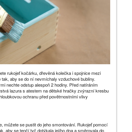
ete rukojeť kočárku, dřevěná kolečka i spojnice mezi
 tak, aby se do ní nevmíchaly vzduchové bubliny.
rými nechte odstup alespoň 2 hodiny. Před natíráním
rstvá lazura s atestem na dětské hračky zvýrazní kresbu
 hloubkovou ochranu před povětrnostními vlivy
e, můžete se pustit do jeho smontování. Rukojeť pomocí
k, aby se tenčí tyč dotýkala jejího dna a směrovala do