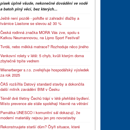
písek úplně všude, nekonečné dovádění ve vodě
a batoh plný věcí, bez kterých...
Ještě není pozdě - pořiďte si zahradní dlažby a
tvárnice Liastone se slevou až 30 %
Česká rodinná značka MORA Vás zve, spolu s
Katkou Neumannovou, na Lipno Sport Festival!
Tvrdá, nebo měkká matrace? Rozhoduje něco jiného
Venkovní rolety v létě: 5 chyb, kvůli kterým doma
zbytečně trpíte vedrem
Wienerberger s.r.o. zveřejňuje hospodářský výsledek
za rok 2025
ČAS rozšířila Datový standard stavby a dokončila
další milník zavádění BIM v Česku
Téměř dvě třetiny Čechů trápí v létě přehřáté bydlení.
Místo prevence ale stále spoléhají hlavně na větrání
Památka UNESCO i komunitní sál dokazují, že
moderní materiály nejsou jen pro novostavby
Rekonstruujete starší dům? Čtyři situace, které