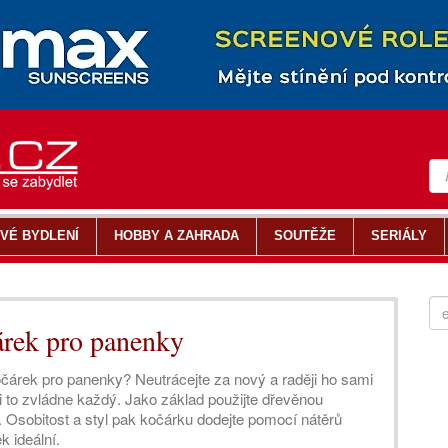
VÉ BYDLENÍ
HOBBY A ZAHRADA
SOUTĚŽE
SERIÁLY
árek pro panenky
čárek pro panenky? Neutrácejte za nový a raději ho sami
i to zvládne každý. Jako základ použijte dřevěnou
. Osobitost a styl pak kočárku dodejte pomocí nátěrů
k ideální.