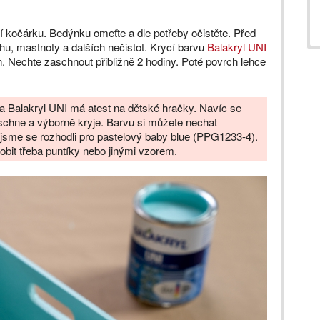
tí kočárku. Bedýnku omeťte a dle potřeby očistěte. Před
hu, mastnoty a dalších nečistot. Krycí barvu
Balakryl UNI
. Nechte zaschnout přibližně 2 hodiny. Poté povrch lehce
a Balakryl UNI má atest na dětské hračky. Navíc se
schne a výborně kryje. Barvu si můžete nechat
 jsme se rozhodli pro pastelový baby blue (PPG1233-4).
obit třeba puntíky nebo jinými vzorem.