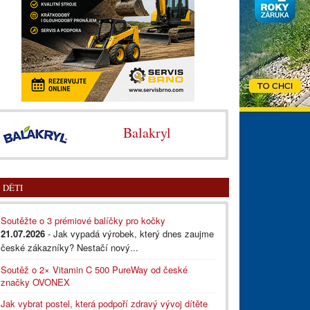
Balakryl
DĚTI
Soutěžte o 3 prémiové balíčky pro kočky
21.07.2026
- Jak vypadá výrobek, který dnes zaujme
české zákazníky? Nestačí nový...
Soutěž o 2× Vitamin C 500 PureWay od české
značky OVONEX
Jak vybrat postel, která podpoří zdravý vývoj dítěte