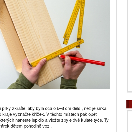
pilky zkraťte, aby byla cca o 6–8 cm delší, než je šířka
d kraje vyznačte křížek. V těchto místech pak opět
terých naneste lepidlo a vložte zbylé dvě kulaté tyče. Ty
čárek dětem pohodlně vozil.