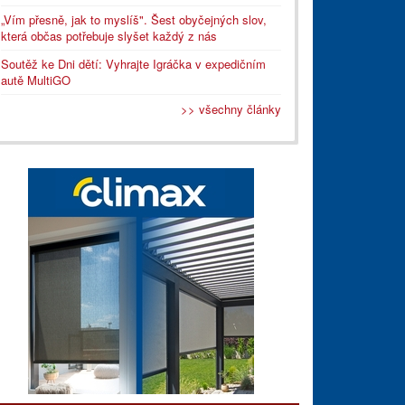
„Vím přesně, jak to myslíš". Šest obyčejných slov,
která občas potřebuje slyšet každý z nás
Soutěž ke Dni dětí: Vyhrajte Igráčka v expedičním
autě MultiGO
>> všechny články