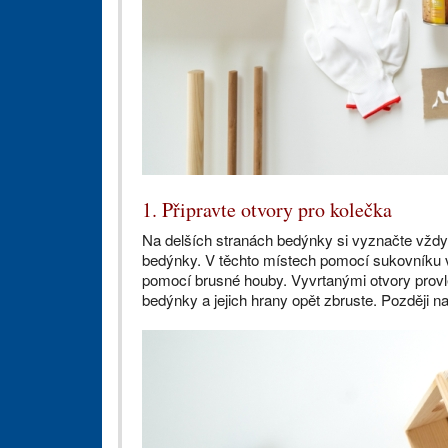
1. Připravte otvory pro kolečka
Na delších stranách bedýnky si vyznačte vždy 
bedýnky. V těchto místech pomocí sukovníku vy
pomocí brusné houby. Vyvrtanými otvory provlék
bedýnky a jejich hrany opět zbruste. Později na