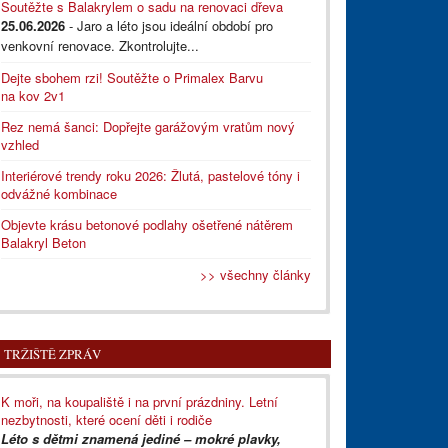
Soutěžte s Balakrylem o sadu na renovaci dřeva
25.06.2026
- Jaro a léto jsou ideální období pro
venkovní renovace. Zkontrolujte...
Dejte sbohem rzi! Soutěžte o Primalex Barvu
na kov 2v1
Rez nemá šanci: Dopřejte garážovým vratům nový
vzhled
Interiérové trendy roku 2026: Žlutá, pastelové tóny i
odvážné kombinace
Objevte krásu betonové podlahy ošetřené nátěrem
Balakryl Beton
>> všechny články
TRŽIŠTĚ ZPRÁV
K moři, na koupaliště i na první prázdniny. Letní
nezbytnosti, které ocení děti i rodiče
Léto s dětmi znamená jediné – mokré plavky,