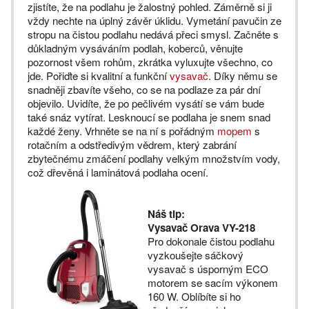
zjistíte, že na podlahu je žalostný pohled. Záměrně si ji
vždy nechte na úplný závěr úklidu. Vymetání pavučin ze
stropu na čistou podlahu nedává přeci smysl. Začněte s
důkladným vysáváním podlah, koberců, věnujte
pozornost všem rohům, zkrátka vyluxujte všechno, co
jde. Pořiďte si kvalitní a funkční
vysavač
. Díky němu se
snadněji zbavíte všeho, co se na podlaze za pár dní
objevilo. Uvidíte, že po pečlivém vysátí se vám bude
také snáz vytírat. Lesknoucí se podlaha je snem snad
každé ženy. Vrhněte se na ní s pořádným
mopem
s
rotačním a odstředivým vědrem, který zabrání
zbytečnému zmáčení podlahy velkým množstvím vody,
což dřevěná i laminátová podlaha ocení.
Náš tip:
Vysavač Orava VY-218
Pro dokonale čistou podlahu
vyzkoušejte sáčkový
vysavač s úsporným ECO
motorem se sacím výkonem
160 W. Oblíbíte si ho