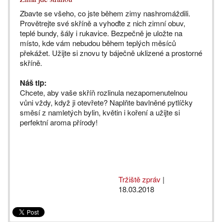
Zbavte se všeho, co jste během zimy nashromáždili.
Provětrejte své skříně a vyhoďte z nich zimní obuv,
teplé bundy, šály i rukavice. Bezpečně je uložte na
místo, kde vám nebudou během teplých měsíců
překážet. Užijte si znovu ty báječně uklizené a prostorné
skříně.
Náš tip:
Chcete, aby vaše skříň rozlinula nezapomenutelnou
vůni vždy, když ji otevřete? Naplňte bavlněné pytlíčky
směsí z namletých bylin, květin i koření a užijte si
perfektní aroma přírody!
Tržiště zpráv
|
18.03.2018