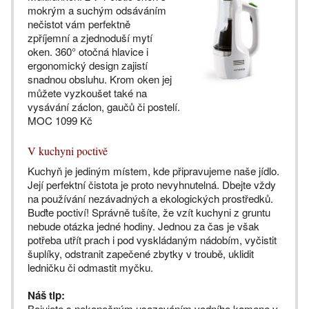
mokrým a suchým odsáváním
nečistot vám perfektně
zpříjemní a zjednoduší mytí
oken. 360° otočná hlavice i
ergonomický design zajistí
snadnou obsluhu. Krom oken jej
můžete vyzkoušet také na
vysávání záclon, gaučů či postelí.
MOC 1099 Kč
V kuchyni poctivě
Kuchyň je jediným místem, kde připravujeme naše jídlo.
Její perfektní čistota je proto nevyhnutelná. Dbejte vždy
na používání nezávadných a ekologických prostředků.
Buďte poctiví! Správně tušíte, že vzít kuchyni z gruntu
nebude otázka jedné hodiny. Jednou za čas je však
potřeba utřít prach i pod vyskládaným nádobím, vyčistit
šuplíky, odstranit zapečené zbytky v troubě, uklidit
ledničku či odmastit myčku.
Náš tip:
Bojujete s nekonečným usazováním vodního kamene v