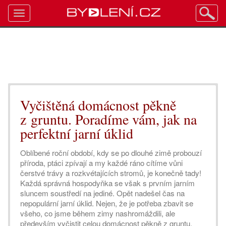
Toggle
navigation
Vyčištěná domácnost pěkně
z gruntu. Poradíme vám, jak na
perfektní jarní úklid
Oblíbené roční období, kdy se po dlouhé zimě probouzí
příroda, ptáci zpívají a my každé ráno cítíme vůni
čerstvé trávy a rozkvétajících stromů, je konečně tady!
Každá správná hospodyňka se však s prvním jarním
sluncem soustředí na jediné. Opět nadešel čas na
nepopulární jarní úklid. Nejen, že je potřeba zbavit se
všeho, co jsme během zimy nashromáždili, ale
především vyčistit celou domácnost pěkně z gruntu.