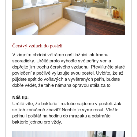
Čerstvý vzduch do postelí
V zimním období větráme naši ložnici tak trochu
sporadicky. Určitě proto vyhoďte své peřiny ven a
dopřejte jim trochu čerstvého vzduchu. Převlíkněte staré
povlečení a pečlivě vyluxujte svou postel. Uvidíte, že až
půjdete spát do voňavých a vyvětraných peřin, budete
dobře vědět, že tahle námaha opravdu stála za to.
Náš tip:
Určitě víte, že bakterie i roztoče najdeme v posteli. Jak
se jich zaručeně zbavit? Nechte je vymrznout! Vložte
peřinu i polštář na hodinu do mrazáku a odstraňte
bakterie jednou pro vždy.