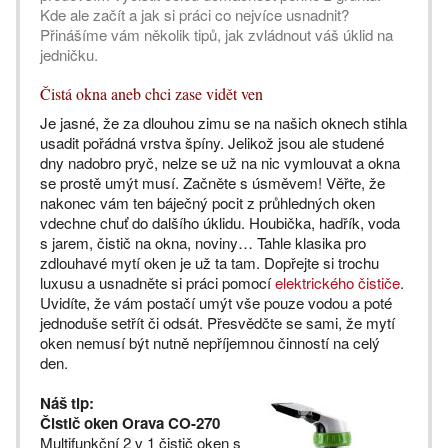
Kde ale začít a jak si práci co nejvíce usnadnit?
Přinášíme vám několik tipů, jak zvládnout váš úklid na
jedničku.
Čistá okna aneb chci zase vidět ven
Je jasné, že za dlouhou zimu se na našich oknech stihla
usadit pořádná vrstva špíny. Jelikož jsou ale studené
dny nadobro pryč, nelze se už na nic vymlouvat a okna
se prostě umýt musí. Začněte s úsměvem! Věřte, že
nakonec vám ten báječný pocit z průhledných oken
vdechne chuť do dalšího úklidu. Houbička, hadřík, voda
s jarem, čistič na okna, noviny… Tahle klasika pro
zdlouhavé mytí oken je už ta tam. Dopřejte si trochu
luxusu a usnadněte si práci pomocí
elektrického čističe
.
Uvidíte, že vám postačí umýt vše pouze vodou a poté
jednoduše setřít či odsát. Přesvědčte se sami, že mytí
oken nemusí být nutně nepříjemnou činností na celý
den.
Náš tip:
Čistič oken Orava CO-270
Multifunkční 2 v 1 čistič oken s