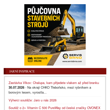
JARNÍ INSPIRACE
Zastávka Vlkov: Chalupa, kam přijedete vlakem až před branku
30.07.2026
- Na okraji CHKO Třeboňsko, mezi rybníkem a
borovým lesem, vyrostla...
Výherci soutěže: Jaro u nás 2026
Soutěž o 2× Vitamin C 500 PureWay od české značky OVONEX