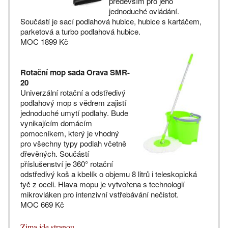
především pro jeho
jednoduché ovládání.
Součástí je sací podlahová hubice, hubice s kartáčem,
parketová a turbo podlahová hubice.
MOC 1899 Kč
Rotační mop sada Orava SMR-
20
Univerzální rotační a odstředivý
podlahový mop s vědrem zajistí
jednoduché umytí podlahy. Bude
vynikajícím domácím
pomocníkem, který je vhodný
pro všechny typy podlah včetně
dřevěných. Součástí
příslušenství je 360° rotační
odstředivý koš a kbelík o objemu 8 litrů i teleskopická
tyč z oceli. Hlava mopu je vytvořena s technologií
mikrovláken pro intenzivní vstřebávání nečistot.
MOC 669 Kč
Zima jde stranou