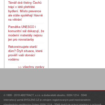
Téměř dvě třetiny Čechů
trápí v létě přehřáté
bydlení. Místo prevence
ale stále spoléhají hlavně
na větrání
Památka UNESCO i
komunitní sál dokazují, že
moderní materiály nejsou
jen pro novostavby
Rekonstruujete starší
dům? Čtyři situace, které
prověří vaši domácí
vodárnu
>> všechny zprávy
© 1999 - 2019 ABSTRACT, s.r.o. a dodavatelé obsahu. ISSN 1214 - 5548
Internetový portál BYDLENÍ.CZ je zdrojem registrovaným pod mezinárodním
standardním seriálovým číslem ISSN 1214 - 5548 dodržuje právní předpisy o ochraně