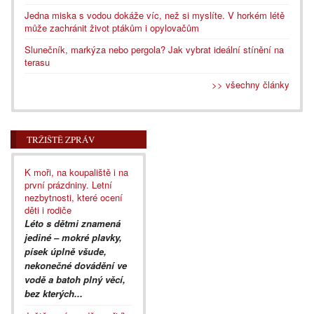
Jedna miska s vodou dokáže víc, než si myslíte. V horkém létě
může zachránit život ptákům i opylovačům
Slunečník, markýza nebo pergola? Jak vybrat ideální stínění na
terasu
>> všechny články
TRŽIŠTĚ ZPRÁV
K moři, na koupaliště i na
první prázdniny. Letní
nezbytnosti, které ocení
děti i rodiče
Léto s dětmi znamená
jediné – mokré plavky,
písek úplně všude,
nekonečné dovádění ve
vodě a batoh plný věcí,
bez kterých...