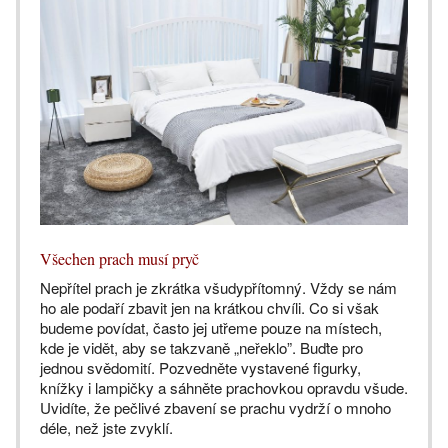
Všechen prach musí pryč
Nepřítel prach je zkrátka všudypřítomný. Vždy se nám
ho ale podaří zbavit jen na krátkou chvíli. Co si však
budeme povídat, často jej utřeme pouze na místech,
kde je vidět, aby se takzvaně „neřeklo”. Buďte pro
jednou svědomití. Pozvedněte vystavené figurky,
knížky i lampičky a sáhněte prachovkou opravdu všude.
Uvidíte, že pečlivé zbavení se prachu vydrží o mnoho
déle, než jste zvyklí.