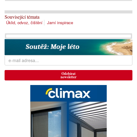
Související témata
Úklid, odvoz, čištění
Jarní inspirace
Odebírat
newsletter