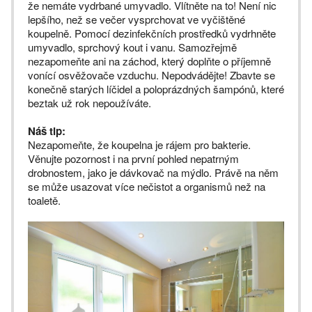
že nemáte vydrbané umyvadlo. Vlítněte na to! Není nic
lepšího, než se večer vysprchovat ve vyčištěné
koupelně. Pomocí dezinfekčních prostředků vydrhněte
umyvadlo, sprchový kout i vanu. Samozřejmě
nezapomeňte ani na záchod, který doplňte o příjemně
vonící osvěžovače vzduchu. Nepodvádějte! Zbavte se
konečně starých líčidel a poloprázdných šampónů, které
beztak už rok nepoužíváte.
Náš tip:
Nezapomeňte, že koupelna je rájem pro bakterie.
Věnujte pozornost i na první pohled nepatrným
drobnostem, jako je dávkovač na mýdlo. Právě na něm
se může usazovat více nečistot a organismů než na
toaletě.