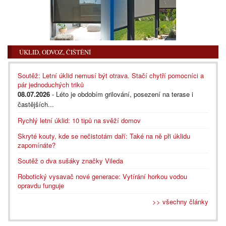
ÚKLID, ODVOZ, ČIŠTĚNÍ
Soutěž: Letní úklid nemusí být otrava. Stačí chytří pomocníci a
pár jednoduchých triků
08.07.2026
- Léto je obdobím grilování, posezení na terase i
častějších...
Rychlý letní úklid: 10 tipů na svěží domov
Skryté kouty, kde se nečistotám daří: Také na ně při úklidu
zapomínáte?
Soutěž o dva sušáky značky Vileda
Robotický vysavač nové generace: Vytírání horkou vodou
opravdu funguje
>> všechny články