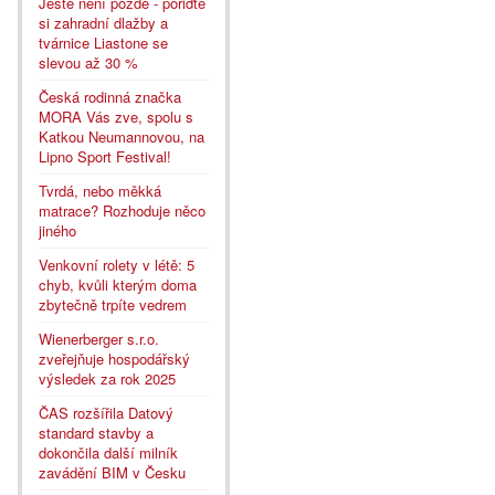
Ještě není pozdě - pořiďte
si zahradní dlažby a
tvárnice Liastone se
slevou až 30 %
Česká rodinná značka
MORA Vás zve, spolu s
Katkou Neumannovou, na
Lipno Sport Festival!
Tvrdá, nebo měkká
matrace? Rozhoduje něco
jiného
Venkovní rolety v létě: 5
chyb, kvůli kterým doma
zbytečně trpíte vedrem
Wienerberger s.r.o.
zveřejňuje hospodářský
výsledek za rok 2025
ČAS rozšířila Datový
standard stavby a
dokončila další milník
zavádění BIM v Česku