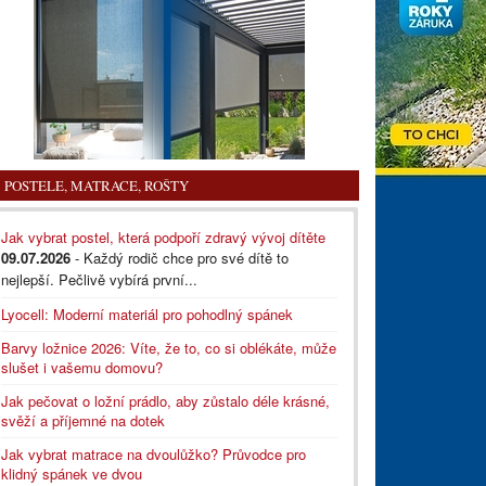
POSTELE, MATRACE, ROŠTY
Jak vybrat postel, která podpoří zdravý vývoj dítěte
09.07.2026
- Každý rodič chce pro své dítě to
nejlepší. Pečlivě vybírá první...
Lyocell: Moderní materiál pro pohodlný spánek
Barvy ložnice 2026: Víte, že to, co si oblékáte, může
slušet i vašemu domovu?
Jak pečovat o ložní prádlo, aby zůstalo déle krásné,
svěží a příjemné na dotek
Jak vybrat matrace na dvoulůžko? Průvodce pro
klidný spánek ve dvou