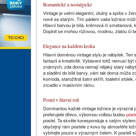
Romantické a nostalgické
Vintage je velmi elegantní, útulný a spíše v ž
nové se starým. Tím pádem vaše ložnice může
Hlavní barvou je bílá, krémová či smetanová, k
Doplnit se mohou růžovou, modrou, zlatou či b
Elegance na každém kroku
Hlavní doménou vintage stylu je nábytek. Ten 
fantazii a kreativitě. Vybavení totiž nemusí bý
známých, zda doma nemají nějaký starý nábyte
a sladění do bílé barvy, vám tak doma může zdo
komoda, starožitná šatní skříň, toaletní stolek,
zrcadlo v masivním rámu.
Postel v hlavní roli
Dominantou každé vintage ložnice je výrazná p
preferujete dřevo, výbornou volbou budou
post
postel. Ta skvěle koresponduje s celým stylem.
obyčejný rám postele z kovu by atmosféře ložn
vybírejte pouze s výrazným čelem. K posteli 