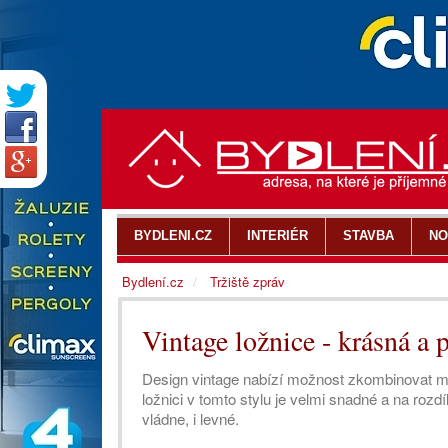
BYDLENI.CZ
INTERIÉR
STAVBA
NO
Bydlení.cz
Tržiště zpráv
Vintage ložnice - krásná a 
Design vintage nabízí možnost zkombinovat mod
ložnici v tomto stylu je velmi snadné a na rozdí
vládne, i levné.