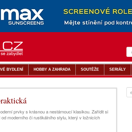
VÉ BYDLENÍ
HOBBY A ZAHRADA
SOUTĚŽE
SERIÁLY
praktická
erní prvky s krásnou a nestárnoucí klasikou. Zařídit si
l od moderního či rustikálního stylu, který v ložnicích