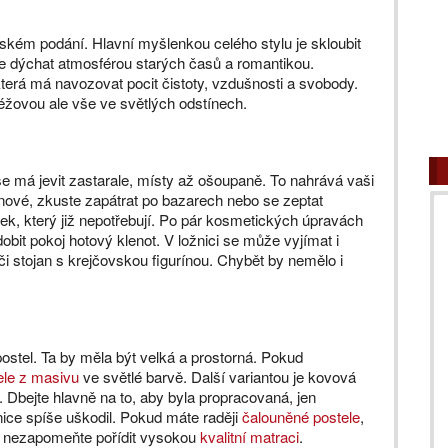
enském podání. Hlavní myšlenkou celého stylu je skloubit
 dýchat atmosférou starých časů a romantikou.
terá má navozovat pocit čistoty, vzdušnosti a svobody.
éžovou ale vše ve světlých odstínech.
se má jevit zastarale, místy až ošoupaně. To nahrává vaši
t nové, zkuste zapátrat po bazarech nebo se zeptat
k, který již nepotřebují. Po pár kosmetických úpravách
bit pokoj hotový klenot. V ložnici se může vyjímat i
 či stojan s krejčovskou figurínou. Chybět by nemělo i
ostel. Ta by měla být velká a prostorná. Pokud
ele z masivu
ve světlé barvě. Další variantou je kovová
 Dbejte hlavně na to, aby byla propracovaná, jen
ice spíše uškodil. Pokud máte raději
čalouněné postele
,
si nezapomeňte pořídit vysokou
kvalitní matraci
.