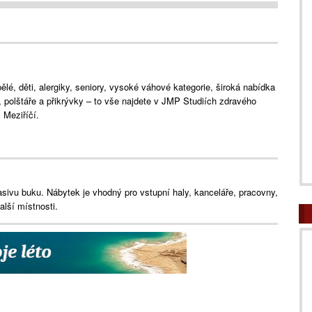
lé, děti, alergiky, seniory, vysoké váhové kategorie, široká nabídka
e, polštáře a přikrývky – to vše najdete v JMP Studiích zdravého
Meziříčí.
asivu buku. Nábytek je vhodný pro vstupní haly, kanceláře, pracovny,
alší místnosti.