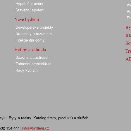
Hypoteční úvěry
Vy
Stavební spoření
Pr
Te
Nové bydlení
By
Developerské projekty
Na reality s rozumem
Bl
Inteligentní domy
So
Hobby a zahrada
Trž
Bazény a zastřešení
A
Zahradní architektura
Rady kutilům
lu. Byty a reality. Katalog firem, produktů a služeb.
 532 154 444
;
info@bydleni.cz