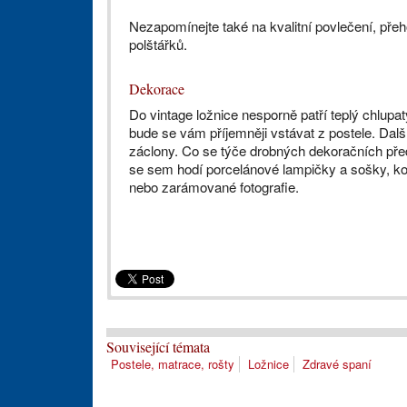
Nezapomínejte také na kvalitní povlečení, pře
polštářků.
Dekorace
Do vintage ložnice nesporně patří teplý chlupat
bude se vám příjemněji vstávat z postele. Dal
záclony. Co se týče drobných dekoračních pře
se sem hodí porcelánové lampičky a sošky, kov
nebo zarámované fotografie.
Související témata
Postele, matrace, rošty
Ložnice
Zdravé spaní