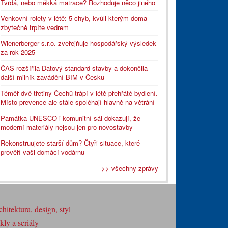
Tvrdá, nebo měkká matrace? Rozhoduje něco jiného
Venkovní rolety v létě: 5 chyb, kvůli kterým doma
zbytečně trpíte vedrem
Wienerberger s.r.o. zveřejňuje hospodářský výsledek
za rok 2025
ČAS rozšířila Datový standard stavby a dokončila
další milník zavádění BIM v Česku
Téměř dvě třetiny Čechů trápí v létě přehřáté bydlení.
Místo prevence ale stále spoléhají hlavně na větrání
Památka UNESCO i komunitní sál dokazují, že
moderní materiály nejsou jen pro novostavby
Rekonstruujete starší dům? Čtyři situace, které
prověří vaši domácí vodárnu
>> všechny zprávy
hitektura, design, styl
ly a seriály