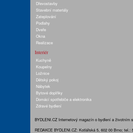
Dřevostavby
Stavební materiály
Zateplování
Podlahy
Dveře
Okna
Realizace
Interiér
Kuchyně
Koupelny
Ložnice
Dětský pokoj
Nábytek
Bytové doplňky
Domácí spotřebiče a elektronika
Zdravé bydlení
BYDLENI.CZ
Internetový magazín o bydlení a životním sty
REDAKCE BYDLENI.CZ:
Kotlářská 5, 602 00 Brno;
tel.: