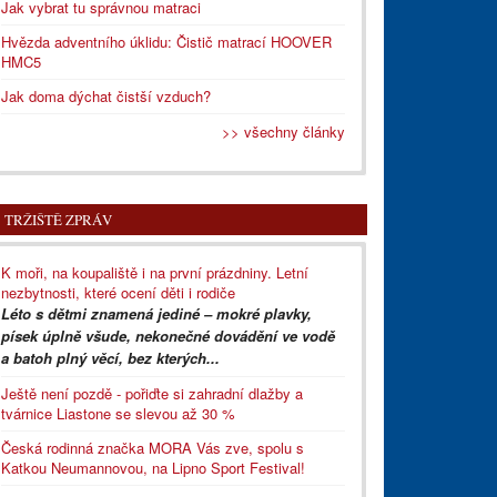
Jak vybrat tu správnou matraci
Hvězda adventního úklidu: Čistič matrací HOOVER
HMC5
Jak doma dýchat čistší vzduch?
>> všechny články
TRŽIŠTĚ ZPRÁV
K moři, na koupaliště i na první prázdniny. Letní
nezbytnosti, které ocení děti i rodiče
Léto s dětmi znamená jediné – mokré plavky,
písek úplně všude, nekonečné dovádění ve vodě
a batoh plný věcí, bez kterých...
Ještě není pozdě - pořiďte si zahradní dlažby a
tvárnice Liastone se slevou až 30 %
Česká rodinná značka MORA Vás zve, spolu s
Katkou Neumannovou, na Lipno Sport Festival!