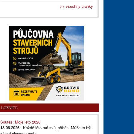
>> všechny články
LOŽNICE
Soutěž: Moje léto 2026
18.06.2026
- Každé léto má svůj příběh. Může to být
západ slunce u moře,...