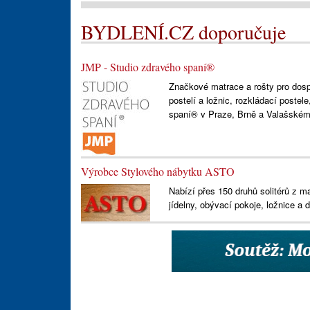
BYDLENÍ.CZ doporučuje
JMP - Studio zdravého spaní®
Značkové matrace a rošty pro dospě
postelí a ložnic, rozkládací postel
spaní® v Praze, Brně a Valašském 
Výrobce Stylového nábytku ASTO
Nabízí přes 150 druhů solitérů z m
jídelny, obývací pokoje, ložnice a d