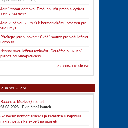
Jarní restart domova: Proč jen utřít prach a vytřídit
šatník nestačí?
Jaro v ložnici: 7 kroků k harmonickému prostoru pro
tělo i mysl
Přivítejte jaro v novém: Svěží motivy pro vaši ložnici
i obývák
Nechte svou ložnici rozkvést. Soutěžte o luxusní
přehoz od Matějovského
>> všechny články
ZDRAVÉ SPANÍ
Recenze: Mozkový restart
23.03.2026
- Evin čtecí koutek
Skutečný komfort spánku je investice s nejvyšší
návratností, říká expert na spánek