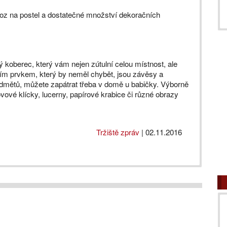
hoz na postel a dostatečné množství dekoračních
ý koberec, který vám nejen zútulní celou místnost, ale
ším prvkem, který by neměl chybět, jsou závěsy a
dmětů, můžete zapátrat třeba v domě u babičky. Výborně
ové klícky, lucerny, papírové krabice či různé obrazy
Tržiště zpráv
|
02.11.2016