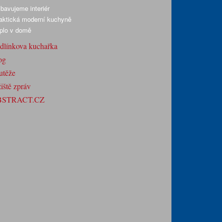
bavujeme interiér
aktická moderní kuchyně
plo v domě
dlínkova kuchařka
og
utěže
iště zpráv
BSTRACT.CZ