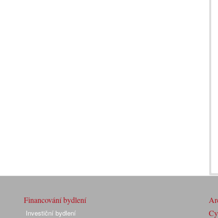
Financování bydlení
Arc
Cyk
Investiční bydlení