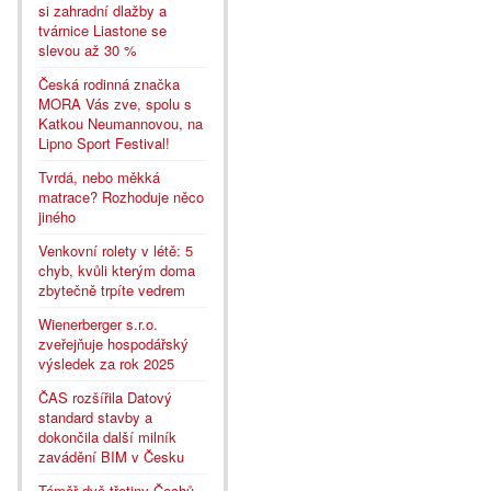
si zahradní dlažby a
tvárnice Liastone se
slevou až 30 %
Česká rodinná značka
MORA Vás zve, spolu s
Katkou Neumannovou, na
Lipno Sport Festival!
Tvrdá, nebo měkká
matrace? Rozhoduje něco
jiného
Venkovní rolety v létě: 5
chyb, kvůli kterým doma
zbytečně trpíte vedrem
Wienerberger s.r.o.
zveřejňuje hospodářský
výsledek za rok 2025
ČAS rozšířila Datový
standard stavby a
dokončila další milník
zavádění BIM v Česku
Téměř dvě třetiny Čechů