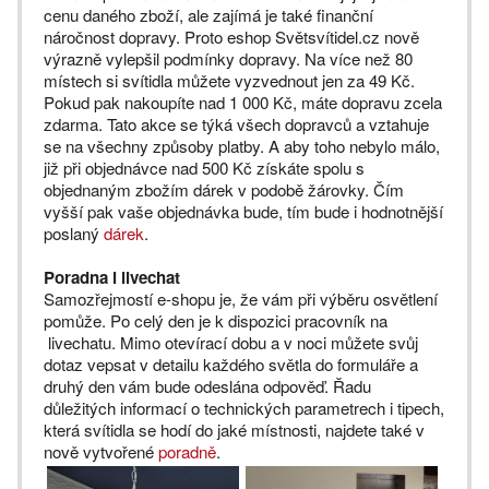
cenu daného zboží, ale zajímá je také finanční
náročnost dopravy. Proto e­shop Svět­svítidel.cz nově
výrazně vylepšil podmínky dopravy. Na více než 80
místech si svítidla můžete vyzvednout jen za 49 Kč.
Pokud pak nakoupíte nad 1 000 Kč, máte dopravu zcela
zdarma. Tato akce se týká všech dopravců a vztahuje
se na všechny způsoby platby. A aby toho nebylo málo,
již při objednávce nad 500 Kč získáte spolu s
objednaným zbožím dárek v podobě žárovky. Čím
vyšší pak vaše objednávka bude, tím bude i hodnotnější
poslaný
dárek
.
Poradna i livechat
Samozřejmostí e-shopu je, že vám při výběru osvětlení
pomůže. Po celý den je k dispozici pracovník na
livechatu. Mimo otevírací dobu a v noci můžete svůj
dotaz vepsat v detailu každého světla do formuláře a
druhý den vám bude odeslána odpověď. Řadu
důležitých informací o technických parametrech i tipech,
která svítidla se hodí do jaké místnosti, najdete také v
nově vytvořené
poradně
.