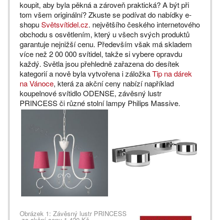
koupit, aby byla pěkná a zároveň praktická? A být při
tom všem originální? Zkuste se podívat do nabídky e­
shopu
Svět­svítidel.cz
. největšího českého internetového
obchodu s osvětlením, který u všech svých produktů
garantuje nejnižší cenu. Především však má skladem
více než 2 00 000 svítidel, takže si vybere opravdu
každý. Světla jsou přehledně zařazena do desítek
kategorií a nově byla vytvořena i záložka
Tip na dárek
na Vánoce
, která za akční ceny nabízí například
koupelnové svítidlo ODENSE, závěsný lustr
PRINCESS či různé stolní lampy Philips Massive.
Obrázek 1: Závěsný lustr PRINCESS
za akční cenu 1 420 Kč