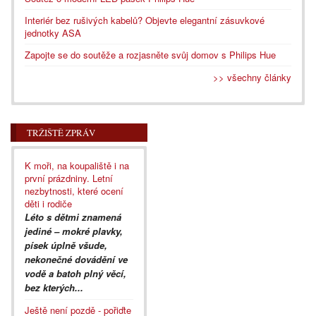
Interiér bez rušivých kabelů? Objevte elegantní zásuvkové
jednotky ASA
Zapojte se do soutěže a rozjasněte svůj domov s Philips Hue
>> všechny články
TRŽIŠTĚ ZPRÁV
K moři, na koupaliště i na
první prázdniny. Letní
nezbytnosti, které ocení
děti i rodiče
Léto s dětmi znamená
jediné – mokré plavky,
písek úplně všude,
nekonečné dovádění ve
vodě a batoh plný věcí,
bez kterých...
Ještě není pozdě - pořiďte