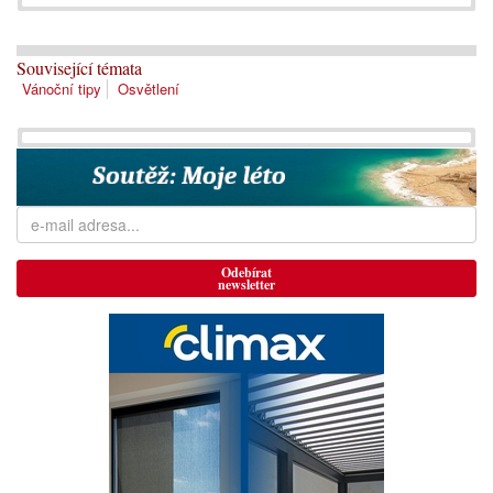
Související témata
Vánoční tipy
Osvětlení
Odebírat
newsletter