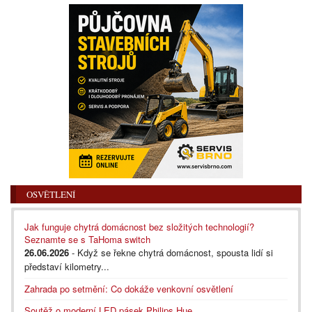
OSVĚTLENÍ
Jak funguje chytrá domácnost bez složitých technologií?
Seznamte se s TaHoma switch
26.06.2026
- Když se řekne chytrá domácnost, spousta lidí si
představí kilometry...
Zahrada po setmění: Co dokáže venkovní osvětlení
Soutěž o moderní LED pásek Philips Hue