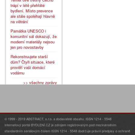
trápí v létě přehřáté
bydlení. Místo prevence
ale stále spoléhají hlavně
na větrání
Památka UNESCO i
komunitní sál dokazují, že
moderní materiály nejsou
jen pro novostavby
Rekonstruujete starší
dům? Čtyři situace, které
prověří vaši domácí
vodárnu
>> všechny zprávy
© 1999 - 2019 ABSTRACT, s.r.o. a dodavatelé obsahu. ISSN 1214 - 5548
Internetový portál BYDLENÍ.CZ je zdrojem registrovaným pod mezinárodním
standardním seriálovým číslem ISSN 1214 - 5548 dodržuje právní předpisy o ochraně