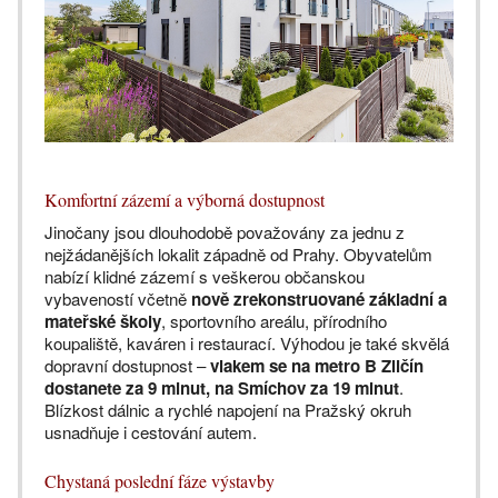
Komfortní zázemí a výborná dostupnost
Jinočany jsou dlouhodobě považovány za jednu z
nejžádanějších lokalit západně od Prahy. Obyvatelům
nabízí klidné zázemí s veškerou občanskou
vybaveností včetně
nově zrekonstruované základní a
mateřské školy
, sportovního areálu, přírodního
koupaliště, kaváren i restaurací. Výhodou je také skvělá
dopravní dostupnost –
vlakem se na metro B Zličín
dostanete za 9 minut, na Smíchov za 19 minut
.
Blízkost dálnic a rychlé napojení na Pražský okruh
usnadňuje i cestování autem.
Chystaná poslední fáze výstavby