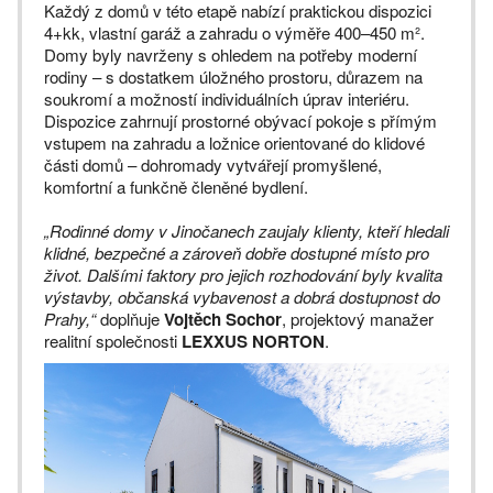
Každý z domů v této etapě nabízí praktickou dispozici
4+kk, vlastní garáž a zahradu o výměře 400–450 m².
Domy byly navrženy s ohledem na potřeby moderní
rodiny – s dostatkem úložného prostoru, důrazem na
soukromí a možností individuálních úprav interiéru.
Dispozice zahrnují prostorné obývací pokoje s přímým
vstupem na zahradu a ložnice orientované do klidové
části domů – dohromady vytvářejí promyšlené,
komfortní a funkčně členěné bydlení.
„Rodinné domy v Jinočanech zaujaly klienty, kteří hledali
klidné, bezpečné a zároveň dobře dostupné místo pro
život. Dalšími faktory pro jejich rozhodování byly kvalita
výstavby, občanská vybavenost a dobrá dostupnost do
Prahy,“
doplňuje
Vojtěch Sochor
, projektový manažer
realitní společnosti
LEXXUS NORTON
.