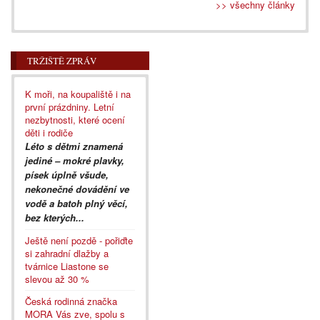
>> všechny články
TRŽIŠTĚ ZPRÁV
K moři, na koupaliště i na
první prázdniny. Letní
nezbytnosti, které ocení
děti i rodiče
Léto s dětmi znamená
jediné – mokré plavky,
písek úplně všude,
nekonečné dovádění ve
vodě a batoh plný věcí,
bez kterých...
Ještě není pozdě - pořiďte
si zahradní dlažby a
tvárnice Liastone se
slevou až 30 %
Česká rodinná značka
MORA Vás zve, spolu s