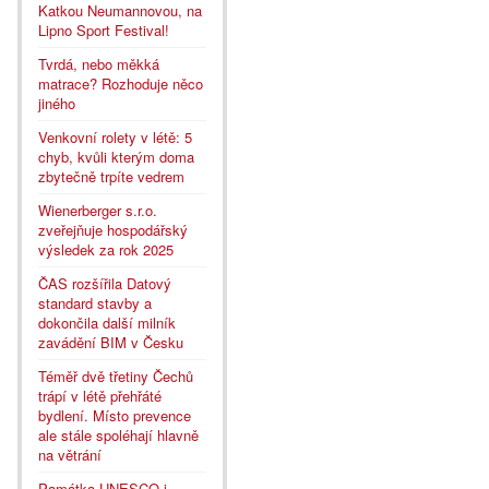
Katkou Neumannovou, na
Lipno Sport Festival!
Tvrdá, nebo měkká
matrace? Rozhoduje něco
jiného
Venkovní rolety v létě: 5
chyb, kvůli kterým doma
zbytečně trpíte vedrem
Wienerberger s.r.o.
zveřejňuje hospodářský
výsledek za rok 2025
ČAS rozšířila Datový
standard stavby a
dokončila další milník
zavádění BIM v Česku
Téměř dvě třetiny Čechů
trápí v létě přehřáté
bydlení. Místo prevence
ale stále spoléhají hlavně
na větrání
Památka UNESCO i