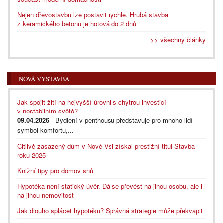
Nejen dřevostavbu lze postavit rychle. Hrubá stavba
z keramického betonu je hotová do 2 dnů
>> všechny články
NOVÁ VÝSTAVBA
Jak spojit žití na nejvyšší úrovni s chytrou investicí
v nestabilním světě?
09.04.2026
- Bydlení v penthousu představuje pro mnoho lidí
symbol komfortu,...
Citlivě zasazený dům v Nové Vsi získal prestižní titul Stavba
roku 2025
Knižní tipy pro domov snů
Hypotéka není statický úvěr. Dá se převést na jinou osobu, ale i
na jinou nemovitost
Jak dlouho splácet hypotéku? Správná strategie může překvapit