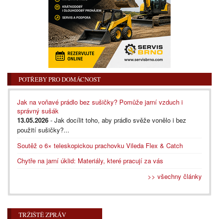
POTŘEBY PRO DOMÁCNOST
Jak na voňavé prádlo bez sušičky? Pomůže jarní vzduch i
správný sušák
13.05.2026
- Jak docílit toho, aby prádlo svěže vonělo i bez
použití sušičky?...
Soutěž o 6× teleskopickou prachovku Vileda Flex & Catch
Chytře na jarní úklid: Materiály, které pracují za vás
>> všechny články
TRŽIŠTĚ ZPRÁV