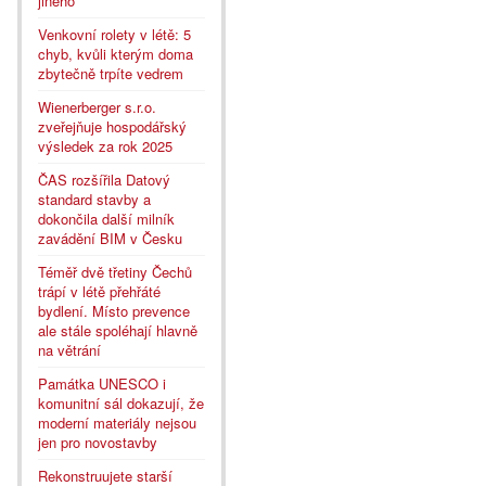
jiného
Venkovní rolety v létě: 5
chyb, kvůli kterým doma
zbytečně trpíte vedrem
Wienerberger s.r.o.
zveřejňuje hospodářský
výsledek za rok 2025
ČAS rozšířila Datový
standard stavby a
dokončila další milník
zavádění BIM v Česku
Téměř dvě třetiny Čechů
trápí v létě přehřáté
bydlení. Místo prevence
ale stále spoléhají hlavně
na větrání
Památka UNESCO i
komunitní sál dokazují, že
moderní materiály nejsou
jen pro novostavby
Rekonstruujete starší