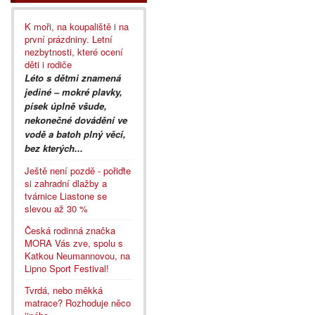
K moři, na koupaliště i na
první prázdniny. Letní
nezbytnosti, které ocení
děti i rodiče
Léto s dětmi znamená
jediné – mokré plavky,
písek úplně všude,
nekonečné dovádění ve
vodě a batoh plný věcí,
bez kterých...
Ještě není pozdě - pořiďte
si zahradní dlažby a
tvárnice Liastone se
slevou až 30 %
Česká rodinná značka
MORA Vás zve, spolu s
Katkou Neumannovou, na
Lipno Sport Festival!
Tvrdá, nebo měkká
matrace? Rozhoduje něco