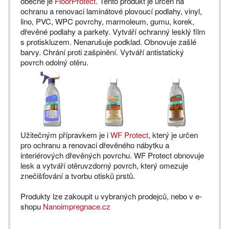
obecně je
FloorProtect
. Tento produkt je určen na
ochranu a renovaci laminátové plovoucí podlahy, vinyl,
lino, PVC, WPC povrchy, marmoleum, gumu, korek,
dřevěné podlahy a parkety. Vytváří ochranný lesklý film
s protiskluzem. Nenarušuje podklad. Obnovuje zašlé
barvy. Chrání proti zašpinění. Vytváří antistatický
povrch odolný otěru.
Užitečným přípravkem je i
WF Protect
, který je určen
pro ochranu a renovaci dřevěného nábytku a
interiérových dřevěných povrchu. WF Protect obnovuje
lesk a vytváří otěruvzdorný povrch, který omezuje
znečišťování a tvorbu otisků prstů.
Produkty lze zakoupit u vybraných prodejců, nebo v e-
shopu
Nanoimpregnace.cz