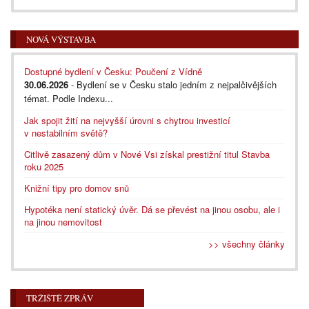
NOVÁ VÝSTAVBA
Dostupné bydlení v Česku: Poučení z Vídně
30.06.2026
- Bydlení se v Česku stalo jedním z nejpalčivějších
témat. Podle Indexu...
Jak spojit žití na nejvyšší úrovni s chytrou investicí
v nestabilním světě?
Citlivě zasazený dům v Nové Vsi získal prestižní titul Stavba
roku 2025
Knižní tipy pro domov snů
Hypotéka není statický úvěr. Dá se převést na jinou osobu, ale i
na jinou nemovitost
>> všechny články
TRŽIŠTĚ ZPRÁV