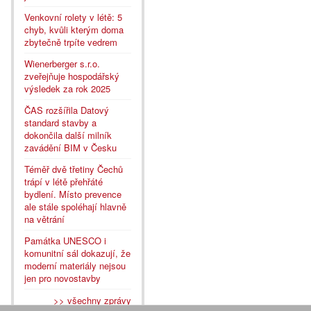
Venkovní rolety v létě: 5
chyb, kvůli kterým doma
zbytečně trpíte vedrem
Wienerberger s.r.o.
zveřejňuje hospodářský
výsledek za rok 2025
ČAS rozšířila Datový
standard stavby a
dokončila další milník
zavádění BIM v Česku
Téměř dvě třetiny Čechů
trápí v létě přehřáté
bydlení. Místo prevence
ale stále spoléhají hlavně
na větrání
Památka UNESCO i
komunitní sál dokazují, že
moderní materiály nejsou
jen pro novostavby
>> všechny zprávy