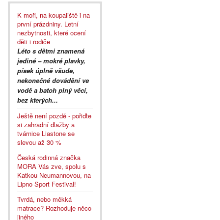
K moři, na koupaliště i na
první prázdniny. Letní
nezbytnosti, které ocení
děti i rodiče
Léto s dětmi znamená
jediné – mokré plavky,
písek úplně všude,
nekonečné dovádění ve
vodě a batoh plný věcí,
bez kterých...
Ještě není pozdě - pořiďte
si zahradní dlažby a
tvárnice Liastone se
slevou až 30 %
Česká rodinná značka
MORA Vás zve, spolu s
Katkou Neumannovou, na
Lipno Sport Festival!
Tvrdá, nebo měkká
matrace? Rozhoduje něco
jiného