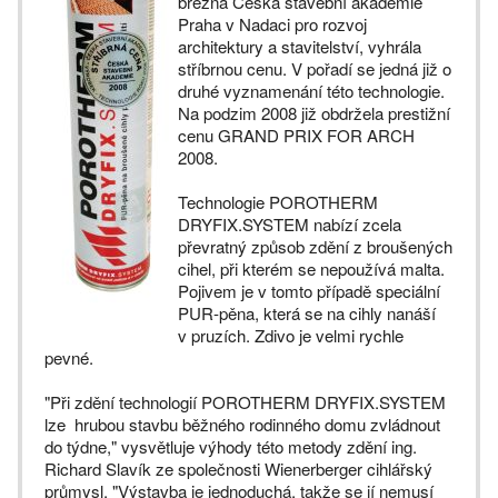
března Česká stavební akademie
Praha v Nadaci pro rozvoj
architektury a stavitelství, vyhrála
stříbrnou cenu. V pořadí se jedná již o
druhé vyznamenání této technologie.
Na podzim 2008 již obdržela prestižní
cenu GRAND PRIX FOR ARCH
2008.
Technologie POROTHERM
DRYFIX.SYSTEM nabízí zcela
převratný způsob zdění z broušených
cihel, při kterém se nepoužívá malta.
Pojivem je v tomto případě speciální
PUR-pěna, která se na cihly nanáší
v pruzích. Zdivo je velmi rychle
pevné.
"Při zdění technologií POROTHERM DRYFIX.SYSTEM
lze hrubou stavbu běžného rodinného domu zvládnout
do týdne," vysvětluje výhody této metody zdění ing.
Richard Slavík ze společnosti Wienerberger cihlářský
průmysl. "Výstavba je jednoduchá, takže se jí nemusí