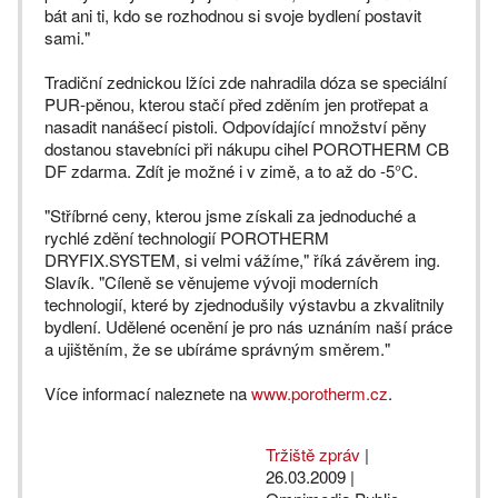
bát ani ti, kdo se rozhodnou si svoje bydlení postavit
sami."
Tradiční zednickou lžíci zde nahradila dóza se speciální
PUR-pěnou, kterou stačí před zděním jen protřepat a
nasadit nanášecí pistoli. Odpovídající množství pěny
dostanou stavebníci při nákupu cihel POROTHERM CB
DF zdarma. Zdít je možné i v zimě, a to až do -5°C.
"Stříbrné ceny, kterou jsme získali za jednoduché a
rychlé zdění technologií POROTHERM
DRYFIX.SYSTEM, si velmi vážíme," říká závěrem ing.
Slavík. "Cíleně se věnujeme vývoji moderních
technologií, které by zjednodušily výstavbu a zkvalitnily
bydlení. Udělené ocenění je pro nás uznáním naší práce
a ujištěním, že se ubíráme správným směrem."
Více informací naleznete na
www.porotherm.cz
.
Tržiště zpráv
|
26.03.2009
|