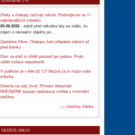
STAVEBNICTVÍ
Chaty a chalupy zažívají návrat. Podívejte se na 11
nejkrásnějších interiérů
05.08.2026
- Ještě před několika lety se zdálo, že
zájem o rekreační objekty po...
Zastávka Vlkov: Chalupa, kam přijedete vlakem až
před branku
Dům na stáří si chtěli postavit jen jednou. Proto
výběr izolace nepodcenili
V podkroví je v létě 32 °C? Možná za to může vaše
střecha
Střecha na celý život: Přírodní titanzinek
RHEINZINK spojuje nadčasový vzhled s minimální
údržbou
>> všechny články
TRŽIŠTĚ ZPRÁV