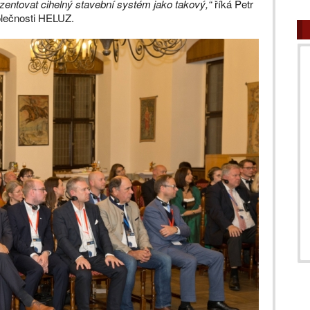
zentovat cihelný stavební systém jako takový,“
říká Petr
olečnosti HELUZ.