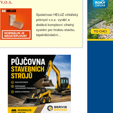
v.o.s.
Společnost HELUZ cihlářský
průmysl v.o.s. vyrábí a
dodává komplexní cihelný
systém pro hrubou stavbu,
tepelněizolační...