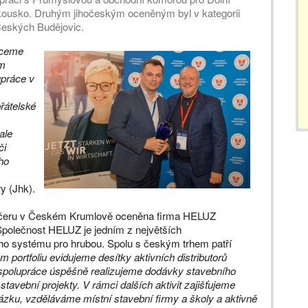
usko. Druhým jihočeským oceněným byl v kategorii
Českých Budějovic.
hceme
ým
upráce v
řátelské
ale
či
ho
y (Jhk).
 večeru v Českém Krumlově oceněna firma HELUZ
Společnost HELUZ je jedním z největších
o systému pro hrubou. Spolu s českým trhem patří
m portfoliu evidujeme desítky aktivních distributorů
 spolupráce úspěšně realizujeme dodávky stavebního
vební projekty. V rámci dalších aktivit zajišťujeme
kázku, vzděláváme místní stavební firmy a školy a aktivně