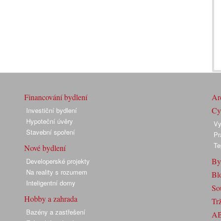
Financování bydlení
Arc
Cyk
Investiční bydlení
Hypoteční úvěry
Vy
Stavební spoření
Pr
Te
Nové bydlení
By
Developerské projekty
Na reality s rozumem
Bl
Inteligentní domy
So
Hobby a zahrada
Trž
Bazény a zastřešení
A