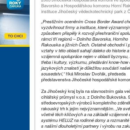
Bavorsko a Hospodářskou komorou Horní Rako
instituce Jihočeský vědeckotechnický park z 
„Prestižním oceněním Cross Border Award c
vyzdvihnout firmy a instituce, které významn
způsobem přispěly k rozvoji přeshraniční spol
rámci tří regionů – Dolního Bavorska, Horního
Rakouska a jižních Čech. Ostatně obchodní i p
vztahy v této oblasti sahají daleko do historie a
vzájemná spolupráce nejen v oblasti byznysu, 
třeba i kultury, výzkumu, předávání know-how 
jazykových znalostí je důležitou součástí naše
sousedství,“
říká Miroslav Dvořák, předseda
představenstva Jihočeské hospodářské komor
Za Jihočeský kraj byla na slavnostním gala
cihlářský průmysl v.o.s. z Dolního Bukovska. 
středoevropských výrobců kompletního zděnéh
rakouský trh k jejím nejvýznamnějším.
„Ve své
včetně těch klíčových a na základě vzájemné
systému HELUZ na rodinné domy a rozmanité sta
s našimi dlouholetými partnery i výrobu na za