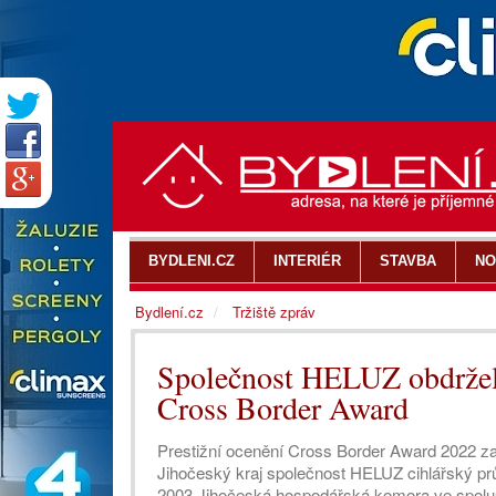
BYDLENI.CZ
INTERIÉR
STAVBA
NO
Bydlení.cz
Tržiště zpráv
Společnost HELUZ obdržela
Cross Border Award
Prestižní ocenění Cross Border Award 2022 za 
Jihočeský kraj společnost HELUZ cihlářský pr
2003 Jihočeská hospodářská komora ve spolu