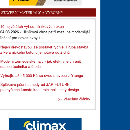
STAVEBNÍ MATERIÁLY A VÝROBKY
10 největších výhod hliníkových oken
04.08.2026
- Hliníková okna patří mezi nejmodernější
řešení pro novostavby i...
Nejen dřevostavbu lze postavit rychle. Hrubá stavba
z keramického betonu je hotová do 2 dnů
Moderní zemědělské haly - jak efektivně chránit
drahou techniku a úrodu
Vyhrajte až 45 000 Kč se svou stavbou z Ytongu
Špičkové půdní schody od JAP FUTURE,
promyšlená konstrukce i minimalistický design
>> všechny články