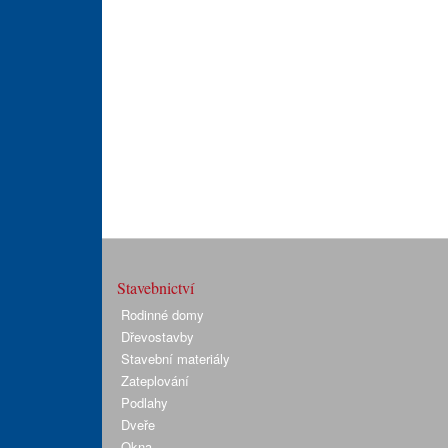
Stavebnictví
Rodinné domy
Dřevostavby
Stavební materiály
Zateplování
Podlahy
Dveře
Okna