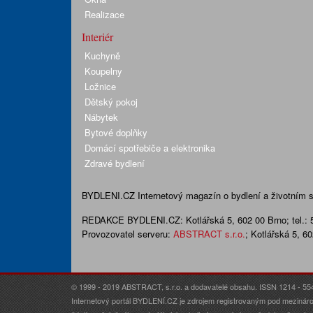
Realizace
Interiér
Kuchyně
Koupelny
Ložnice
Dětský pokoj
Nábytek
Bytové doplňky
Domácí spotřebiče a elektronika
Zdravé bydlení
BYDLENI.CZ
Internetový magazín o bydlení a životním sty
REDAKCE BYDLENI.CZ:
Kotlářská 5, 602 00 Brno;
tel.:
Provozovatel serveru:
ABSTRACT s.r.o.
; Kotlářská 5, 6
© 1999 - 2019 ABSTRACT, s.r.o. a dodavatelé obsahu. ISSN 1214 - 55
Internetový portál BYDLENÍ.CZ je zdrojem registrovaným pod mezináro