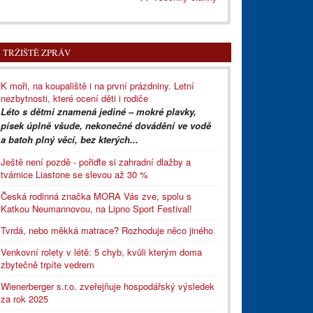
TRŽIŠTĚ ZPRÁV
K moři, na koupaliště i na první prázdniny. Letní
nezbytnosti, které ocení děti i rodiče
Léto s dětmi znamená jediné – mokré plavky,
písek úplně všude, nekonečné dovádění ve vodě
a batoh plný věcí, bez kterých...
Ještě není pozdě - pořiďte si zahradní dlažby a
tvárnice Liastone se slevou až 30 %
Česká rodinná značka MORA Vás zve, spolu s
Katkou Neumannovou, na Lipno Sport Festival!
Tvrdá, nebo měkká matrace? Rozhoduje něco jiného
Venkovní rolety v létě: 5 chyb, kvůli kterým doma
zbytečně trpíte vedrem
Wienerberger s.r.o. zveřejňuje hospodářský výsledek
za rok 2025