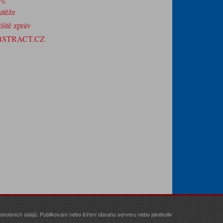
utěže
iště zpráv
BSTRACT.CZ
sobních údajů. Publikování nebo šíření obsahu serveru nebo jakékoliv