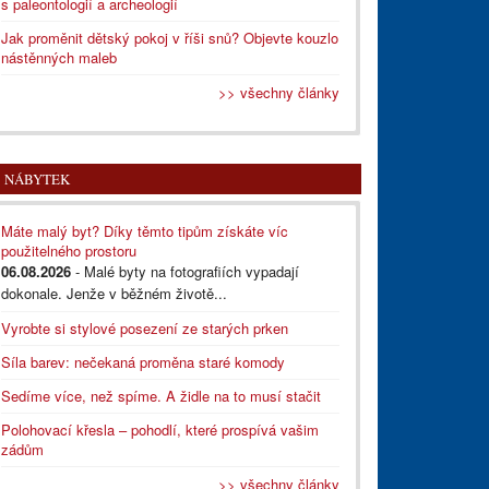
s paleontologií a archeologií
Jak proměnit dětský pokoj v říši snů? Objevte kouzlo
nástěnných maleb
>> všechny články
NÁBYTEK
Máte malý byt? Díky těmto tipům získáte víc
použitelného prostoru
06.08.2026
- Malé byty na fotografiích vypadají
dokonale. Jenže v běžném životě...
Vyrobte si stylové posezení ze starých prken
Síla barev: nečekaná proměna staré komody
Sedíme více, než spíme. A židle na to musí stačit
Polohovací křesla – pohodlí, které prospívá vašim
zádům
>> všechny články