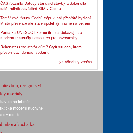
ČAS rozšířila Datový standard stavby a dokončila
další milník zavádění BIM v Česku
Téměř dvě třetiny Čechů trápí v létě přehřáté bydlení.
Místo prevence ale stále spoléhají hlavně na větrání
Památka UNESCO i komunitní sál dokazují, že
moderní materiály nejsou jen pro novostavby
Rekonstruujete starší dům? Čtyři situace, které
prověří vaši domácí vodárnu
>> všechny zprávy
hitektura, design, styl
ly a seriály
bavujeme interiér
aktická moderní kuchyně
plo v domě
dlínkova kuchařka
og