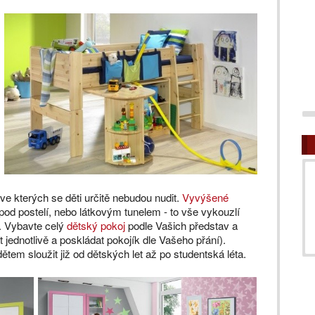
e kterých se děti určitě nebudou nudit.
Vyvýšené
d postelí, nebo látkovým tunelem - to vše vykouzlí
. Vybavte celý
dětský pokoj
podle Vašich představ a
jednotlivě a poskládat pokojík dle Vašeho přání).
tem sloužit již od dětských let až po studentská léta.