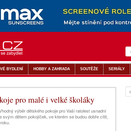
VÉ BYDLENÍ
HOBBY A ZAHRADA
SOUTĚŽE
SERIÁLY
koje pro malé i velké školáky
Vhodný výběr dětského pokoje pro Vaši ratolest usnadní
e svým dětem pokojíček, ve kterém se budou dobře cítit,
 roku.