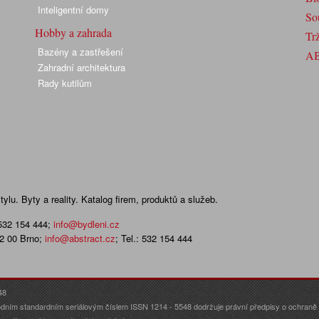
Inteligentní domy
So
Hobby a zahrada
Trž
Bazény a zastřešení
A
Zahradní architektura
Rady kutilům
lu. Byty a reality. Katalog firem, produktů a služeb.
 532 154 444
;
info@bydleni.cz
02 00 Brno;
info@abstract.cz
; Tel.: 532 154 444
48
dním standardním seriálovým číslem ISSN 1214 - 5548 dodržuje právní předpisy o ochraně o