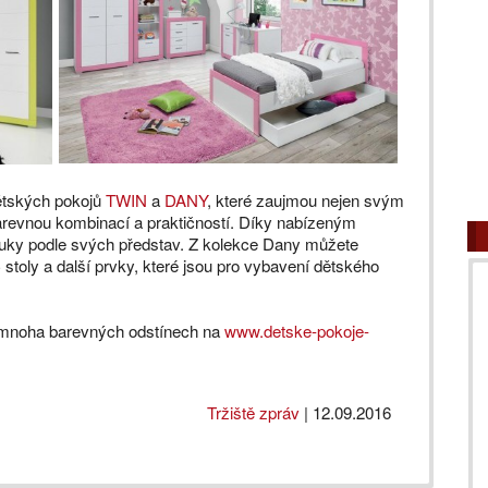
dětských pokojů
TWIN
a
DANY
, které zaujmou nejen svým
revnou kombinací a praktičností. Díky nabízeným
kluky podle svých představ. Z kolekce Dany můžete
 stoly a další prvky, které jsou pro vybavení dětského
v mnoha barevných odstínech na
www.detske-pokoje-
Tržiště zpráv
|
12.09.2016