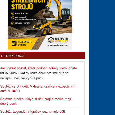
DĚTSKÝ POKOJ
Jak vybrat postel, která podpoří zdravý vývoj dítěte
09.07.2026
- Každý rodič chce pro své dítě to
nejlepší. Pečlivě vybírá první...
Soutěž ke Dni dětí: Vyhrajte Igráčka v expedičním
autě MultiGO
Správná hračka: Když si děti hrají a rodiče mají
dobrý pocit
Soutěž: Legendární Igráček seznamuje děti