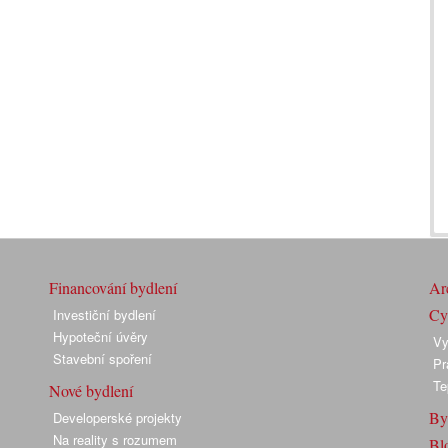
Financování bydlení
Arc
Cyk
Investiční bydlení
Hypoteční úvěry
Vy
Stavební spoření
Pr
Te
Nové bydlení
By
Developerské projekty
Na reality s rozumem
Bl