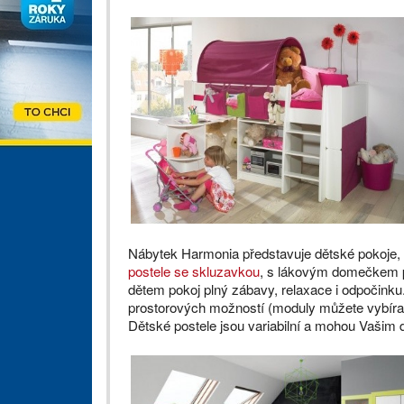
Nábytek Harmonia představuje dětské pokoje, v
postele se skluzavkou
, s lákovým domečkem po
dětem pokoj plný zábavy, relaxace i odpočinku
prostorových možností (moduly můžete vybírat 
Dětské postele jsou variabilní a mohou Vašim dě