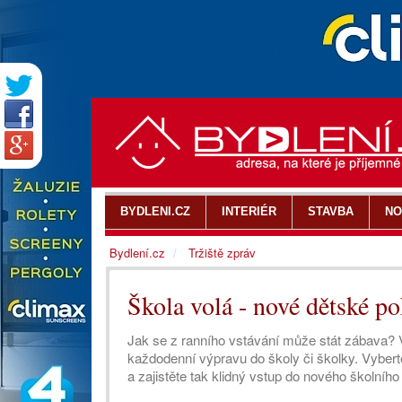
BYDLENI.CZ
INTERIÉR
STAVBA
NO
Bydlení.cz
Tržiště zpráv
Škola volá - nové dětské po
Jak se z ranního vstávání může stát zábava? 
každodenní výpravu do školy či školky. Vybert
a zajistěte tak klidný vstup do nového školního