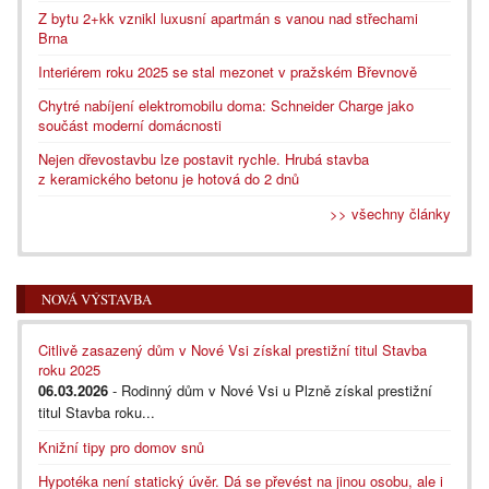
Z bytu 2+kk vznikl luxusní apartmán s vanou nad střechami
Brna
Interiérem roku 2025 se stal mezonet v pražském Břevnově
Chytré nabíjení elektromobilu doma: Schneider Charge jako
součást moderní domácnosti
Nejen dřevostavbu lze postavit rychle. Hrubá stavba
z keramického betonu je hotová do 2 dnů
>> všechny články
NOVÁ VÝSTAVBA
Citlivě zasazený dům v Nové Vsi získal prestižní titul Stavba
roku 2025
06.03.2026
- Rodinný dům v Nové Vsi u Plzně získal prestižní
titul Stavba roku...
Knižní tipy pro domov snů
Hypotéka není statický úvěr. Dá se převést na jinou osobu, ale i