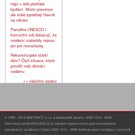
trápí v létě přehřáté
bydlení. Místo prevence
ale stále spoléhají hlavně
na větrání
Památka UNESCO i
komunitní sál dokazují, že
moderní materiály nejsou
jen pro novostavby
Rekonstruujete starší
dům? Čtyři situace, které
prověří vaši domácí
vodárnu
>> všechny zprávy
© 1999 - 2019 ABSTRACT, s.r.o. a dodavatelé obsahu. ISSN 1214 - 5548
Internetový portál BYDLENÍ.CZ je zdrojem registrovaným pod mezinárodním
standardním seriálovým číslem ISSN 1214 - 5548 dodržuje právní předpisy o ochraně