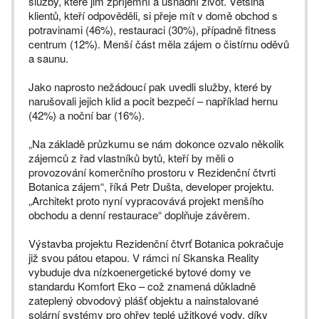
služby, které jim zpříjemní a usnadní život. Většina
klientů, kteří odpověděli, si přeje mít v domě obchod s
potravinami (46%), restauraci (30%), případně fitness
centrum (12%). Menší část měla zájem o čistírnu oděvů
a saunu.
Jako naprosto nežádoucí pak uvedli služby, které by
narušovali jejich klid a pocit bezpečí – například hernu
(42%) a noční bar (16%).
„Na základě průzkumu se nám dokonce ozvalo několik
zájemců z řad vlastníků bytů, kteří by měli o
provozování komerčního prostoru v Rezidenční čtvrti
Botanica zájem“, říká Petr Dušta, developer projektu.
„Architekt proto nyní vypracovává projekt menšího
obchodu a denní restaurace“ doplňuje závěrem.
Výstavba projektu Rezidenční čtvrť Botanica pokračuje
již svou pátou etapou. V rámci ní Skanska Reality
vybuduje dva nízkoenergetické bytové domy ve
standardu Komfort Eko – což znamená důkladně
zateplený obvodový plášť objektu a nainstalované
solární systémy pro ohřev teplé užitkové vody, díky