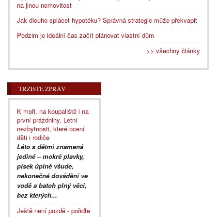
na jinou nemovitost
Jak dlouho splácet hypotéku? Správná strategie může překvapit
Podzim je ideální čas začít plánovat vlastní dům
>> všechny články
TRŽIŠTĚ ZPRÁV
K moři, na koupaliště i na
první prázdniny. Letní
nezbytnosti, které ocení
děti i rodiče
Léto s dětmi znamená
jediné – mokré plavky,
písek úplně všude,
nekonečné dovádění ve
vodě a batoh plný věcí,
bez kterých...
Ještě není pozdě - pořiďte