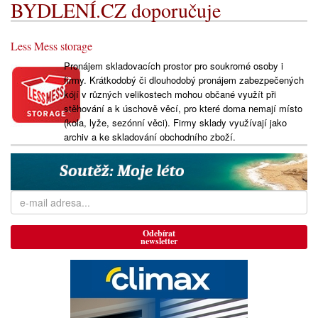
BYDLENÍ.CZ doporučuje
Less Mess storage
Pronájem skladovacích prostor pro soukromé osoby i
firmy. Krátkodobý či dlouhodobý pronájem zabezpečených
kójí v různých velikostech mohou občané využít při
stěhování a k úschově věcí, pro které doma nemají místo
(kola, lyže, sezónní věci). Firmy sklady využívají jako
archiv a ke skladování obchodního zboží.
Odebírat
newsletter