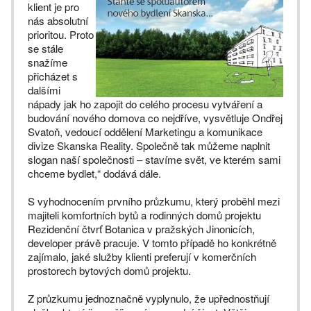
klient je pro
nás absolutní
prioritou. Proto
se stále
snažíme
přicházet s
dalšími
nápady jak ho zapojit do celého procesu vytváření a
budování nového domova co nejdříve, vysvětluje Ondřej
Svatoň, vedoucí oddělení Marketingu a komunikace
divize Skanska Reality. Společně tak můžeme naplnit
slogan naší společnosti – stavíme svět, ve kterém sami
chceme bydlet,“ dodává dále.
S vyhodnocením prvního průzkumu, který proběhl mezi
majiteli komfortních bytů a rodinných domů projektu
Rezidenční čtvrť Botanica v pražských Jinonicích,
developer právě pracuje. V tomto případě ho konkrétně
zajímalo, jaké služby klienti preferují v komerčních
prostorech bytových domů projektu.
Z průzkumu jednoznačně vyplynulo, že upřednostňují