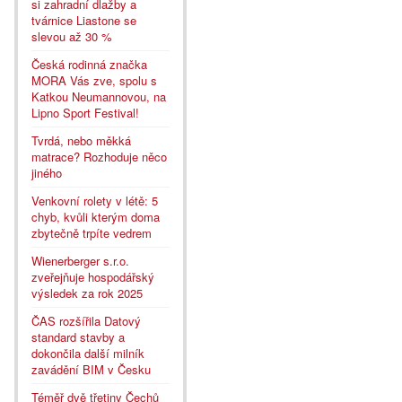
si zahradní dlažby a
tvárnice Liastone se
slevou až 30 %
Česká rodinná značka
MORA Vás zve, spolu s
Katkou Neumannovou, na
Lipno Sport Festival!
Tvrdá, nebo měkká
matrace? Rozhoduje něco
jiného
Venkovní rolety v létě: 5
chyb, kvůli kterým doma
zbytečně trpíte vedrem
Wienerberger s.r.o.
zveřejňuje hospodářský
výsledek za rok 2025
ČAS rozšířila Datový
standard stavby a
dokončila další milník
zavádění BIM v Česku
Téměř dvě třetiny Čechů