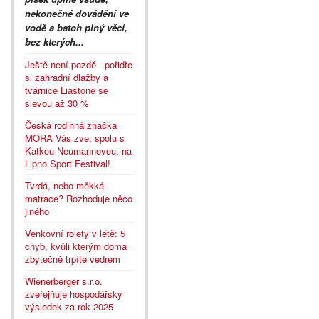
nekonečné dovádění ve
vodě a batoh plný věcí,
bez kterých...
Ještě není pozdě - pořiďte
si zahradní dlažby a
tvárnice Liastone se
slevou až 30 %
Česká rodinná značka
MORA Vás zve, spolu s
Katkou Neumannovou, na
Lipno Sport Festival!
Tvrdá, nebo měkká
matrace? Rozhoduje něco
jiného
Venkovní rolety v létě: 5
chyb, kvůli kterým doma
zbytečně trpíte vedrem
Wienerberger s.r.o.
zveřejňuje hospodářský
výsledek za rok 2025