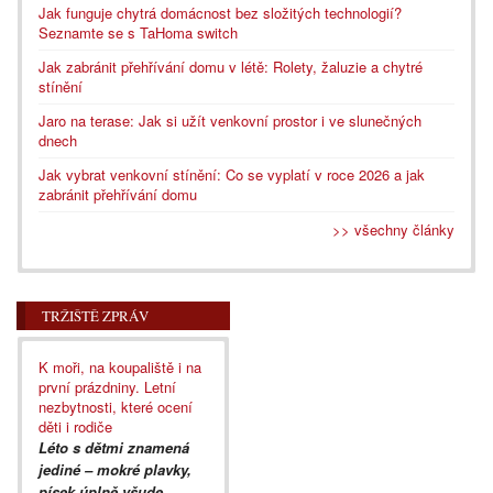
Jak funguje chytrá domácnost bez složitých technologií?
Seznamte se s TaHoma switch
Jak zabránit přehřívání domu v létě: Rolety, žaluzie a chytré
stínění
Jaro na terase: Jak si užít venkovní prostor i ve slunečných
dnech
Jak vybrat venkovní stínění: Co se vyplatí v roce 2026 a jak
zabránit přehřívání domu
>> všechny články
TRŽIŠTĚ ZPRÁV
K moři, na koupaliště i na
první prázdniny. Letní
nezbytnosti, které ocení
děti i rodiče
Léto s dětmi znamená
jediné – mokré plavky,
písek úplně všude,