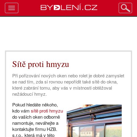
Toggle
navigation
Sítě proti hmyzu
Při pořizování nových oken nebo rolet je dobré zamyslet
se nad tím, zda si rovnou nepořídit také sítě do okna,
které zabrání tomu, aby vás v místnosti obtěžoval
nežádoucí hmyz.
Pokud hledáte někoho,
kdo vám
sítě proti hmyzu
do vašich oken odborně
namontuje, neváhejte a
kontaktujte firmu HZB.
s.r.o., která má v této