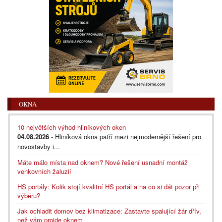
OKNA
10 největších výhod hliníkových oken
04.08.2026
- Hliníková okna patří mezi nejmodernější řešení pro
novostavby i...
Máte málo místa nad oknem? Nové řešení usnadní montáž
venkovních žaluzií
HS portály: Kolik stojí kvalitní HS portál a na co si dát pozor při
výběru?
Jak ochladit domov bez klimatizace: Zastavte spalující žár dřív,
než vám projde oknem