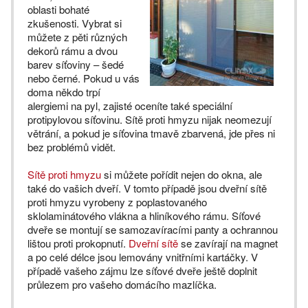
oblasti bohaté
zkušenosti. Vybrat si
můžete z pěti různých
dekorů rámu a dvou
barev síťoviny – šedé
nebo černé. Pokud u vás
doma někdo trpí
alergiemi na pyl, zajisté oceníte také speciální
protipylovou síťovinu. Sítě proti hmyzu nijak neomezují
větrání, a pokud je síťovina tmavě zbarvená, jde přes ni
bez problémů vidět.
Sítě proti hmyzu
si můžete pořídit nejen do okna, ale
také do vašich dveří. V tomto případě jsou dveřní sítě
proti hmyzu vyrobeny z poplastovaného
sklolaminátového vlákna a hliníkového rámu. Síťové
dveře se montují se samozavíracími panty a ochrannou
lištou proti prokopnutí.
Dveřní sítě
se zavírají na magnet
a po celé délce jsou lemovány vnitřními kartáčky. V
případě vašeho zájmu lze síťové dveře ještě doplnit
průlezem pro vašeho domácího mazlíčka.