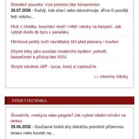
Stavební pouzdra: více prostoru bez kompromisů
28.07.2026
- Každý, kdo staví nebo rekonstruuje, dříve či později
řeší otázku...
Hluk z chodby, bouchání dveří i větší nároky na bezpečí. Jak
vybrat dveře do bytu v paneláku
Hliníkové profily tvoří neviditelný štít před plameny i kouřem
Chytré kliky jako součást moderního bydlení: pohodlí,
bezpečnost a přístup bez klíčů
Skryté zárubně JAP - luxus, který si zasloužíte
>> všechny články
STÍNICÍ TECHNIKA
Slunečník, markýza nebo pergola? Jak vybrat ideální stínění na
terasu
29.06.2026
- Současné horké dny dokážou proměnit příjemnou
terasu nebo koutek na...