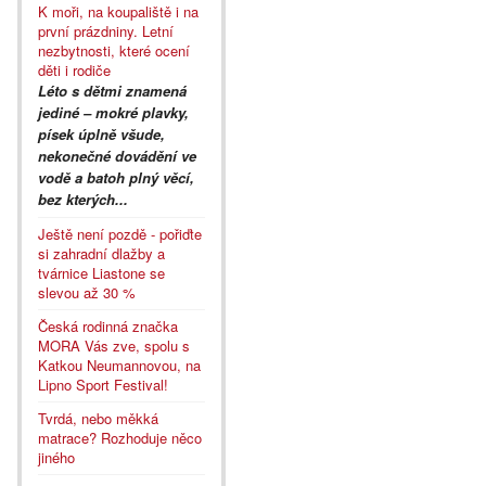
K moři, na koupaliště i na
první prázdniny. Letní
nezbytnosti, které ocení
děti i rodiče
Léto s dětmi znamená
jediné – mokré plavky,
písek úplně všude,
nekonečné dovádění ve
vodě a batoh plný věcí,
bez kterých...
Ještě není pozdě - pořiďte
si zahradní dlažby a
tvárnice Liastone se
slevou až 30 %
Česká rodinná značka
MORA Vás zve, spolu s
Katkou Neumannovou, na
Lipno Sport Festival!
Tvrdá, nebo měkká
matrace? Rozhoduje něco
jiného