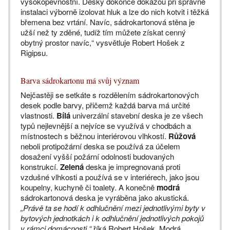
vysokopevnostní. Desky dokonce dokážou při správné
instalaci výborně izolovat hluk a lze do nich kotvit i těžká
břemena bez vrtání. Navíc, sádrokartonová stěna je
užší než ty zděné, tudíž tím můžete získat cenný
obytný prostor navíc,“ vysvětluje Robert Hošek z
Rigipsu.
Barva sádrokartonu má svůj význam
Nejčastěji se setkáte s rozdělením sádrokartonových
desek podle barvy, přičemž každá barva má určité
vlastnosti.
Bílá
univerzální stavební deska je ze všech
typů nejlevnější a nejvíce se využívá v chodbách a
místnostech s běžnou interiérovou vlhkostí.
Růžová
neboli protipožární deska se používá za účelem
dosažení vyšší požární odolnosti budovaných
konstrukcí.
Zelená
deska je impregnovaná proti
vzdušné vlhkosti a používá se v interiérech, jako jsou
koupelny, kuchyně či toalety. A konečně
modrá
sádrokartonová deska je vyráběna jako akustická.
„Právě ta se hodí k odhlučnění mezi jednotlivými byty v
bytových jednotkách i k odhlučnění jednotlivých pokojů
v rámci domácnosti,“
říká Robert Hošek. Modrá