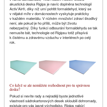
akustická deska Rigips je navíc doplněna technologií
Activ'Air®, díky níž umí pohltit formaldehyd, který se
v nějaké míře v domácnostech vyskytuje prakticky
v každém materiálu. V nízkém množství zdraví škodlivý
není, ale pokud je ho příliš, může být životu
nebezpečný. Díky funkci odbourání formaldehydu se tak
nemusíte bát, technologie od Rigipsu totiž přispívá
k čistému a zdravému vzduchu v interiérech po celý
rok.
Co když se ale nemůžete rozhodnout pro tu správnou
desku?
Pokud si nevíte rady a nejraději byste jednotlivé
vlastnosti sádrokartonových desek skloubili dohromady,
existuje pro vás jasné východisko. Rigips nabízí