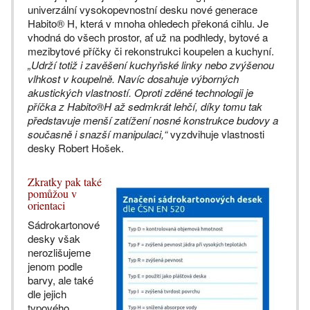
univerzální vysokopevnostní desku nové generace
Habito® H, která v mnoha ohledech překoná cihlu. Je
vhodná do všech prostor, ať už na podhledy, bytové a
mezibytové příčky či rekonstrukci koupelen a kuchyní.
„Udrží totiž i zavěšení kuchyňské linky nebo zvýšenou
vlhkost v koupelně. Navíc dosahuje výborných
akustických vlastností. Oproti zděné technologii je
příčka z Habito®H až sedmkrát lehčí, díky tomu tak
představuje menší zatížení nosné konstrukce budovy a
současně i snazší manipulaci,“
vyzdvihuje vlastnosti
desky Robert Hošek.
Zkratky pak také
pomůžou v
orientaci
Sádrokartonové
desky však
nerozlišujeme
jenom podle
barvy, ale také
dle jejich
typového