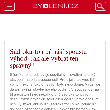
Toggle
navigation
Sádrokarton přináší spoustu
výhod. Jak ale vybrat ten
správný?
Sádrokarton představuje udržitelný, inovativní a lehký
stavební materiál současnosti. Proto jej stále více lidí
volí při rekonstrukcích svých bytů nebo domů. Využít se
dá ale také při stavbě nového bydlení. V současnosti na
trhu existuje hned několik druhů sádrokartonových
desek rozdělených dle typu jejich využití, proto dnes už
není výjimkou ani použití sádrokartonu v koupelnách či
dokonce bazénech a dalších vlhkých prostorech. Jak