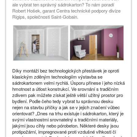
ale vybrat ten správný sádrokarton? To nám poradí
Robert Hošek, garant Centra technické podpory divize
Rigips, společnosti Saint-Gobain.
Díky montáži bez technologických přestávek je oproti
klasickým zděným technologiím výstavba se
sádrokartonem velmi rychlá. Úsporu přinese i jeho nízká
hmotnost a útlost konstrukcí. Ve srovnání s tradičním
zdivem pak můžete získat ještě větší užitný prostor pro
bydlení. Podle čeho tedy vybrat tu správnou desku
nejen na stavbu příčky a jak se v jejich značení vůbec
orientovat? „Dnes na trhu existuje i sádrokarton, který je
svými vlastnostmi srovnatelný s tradičními materiály,
jakými jsou cihly nebo pórobeton. Některé desky jsou
protipožární, impregnované proti vzdušné vlhkosti či