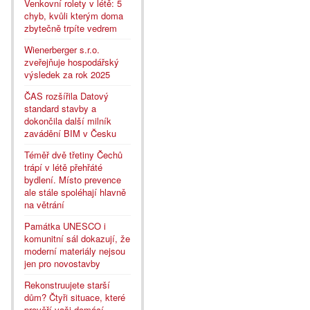
Venkovní rolety v létě: 5
chyb, kvůli kterým doma
zbytečně trpíte vedrem
Wienerberger s.r.o.
zveřejňuje hospodářský
výsledek za rok 2025
ČAS rozšířila Datový
standard stavby a
dokončila další milník
zavádění BIM v Česku
Téměř dvě třetiny Čechů
trápí v létě přehřáté
bydlení. Místo prevence
ale stále spoléhají hlavně
na větrání
Památka UNESCO i
komunitní sál dokazují, že
moderní materiály nejsou
jen pro novostavby
Rekonstruujete starší
dům? Čtyři situace, které
prověří vaši domácí