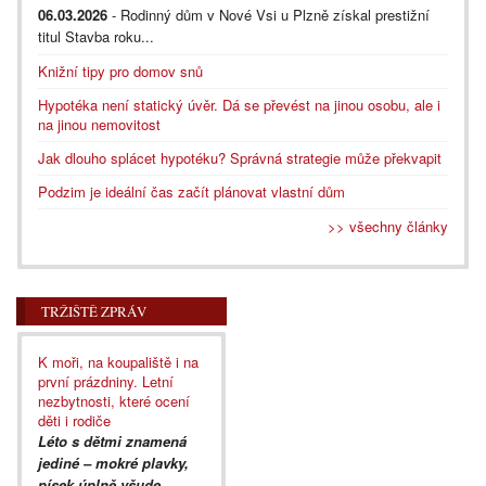
06.03.2026
- Rodinný dům v Nové Vsi u Plzně získal prestižní
titul Stavba roku...
Knižní tipy pro domov snů
Hypotéka není statický úvěr. Dá se převést na jinou osobu, ale i
na jinou nemovitost
Jak dlouho splácet hypotéku? Správná strategie může překvapit
Podzim je ideální čas začít plánovat vlastní dům
>> všechny články
TRŽIŠTĚ ZPRÁV
K moři, na koupaliště i na
první prázdniny. Letní
nezbytnosti, které ocení
děti i rodiče
Léto s dětmi znamená
jediné – mokré plavky,
písek úplně všude,