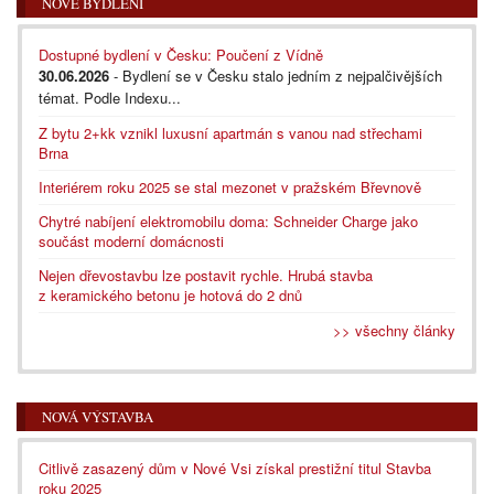
NOVÉ BYDLENÍ
Dostupné bydlení v Česku: Poučení z Vídně
30.06.2026
- Bydlení se v Česku stalo jedním z nejpalčivějších
témat. Podle Indexu...
Z bytu 2+kk vznikl luxusní apartmán s vanou nad střechami
Brna
Interiérem roku 2025 se stal mezonet v pražském Břevnově
Chytré nabíjení elektromobilu doma: Schneider Charge jako
součást moderní domácnosti
Nejen dřevostavbu lze postavit rychle. Hrubá stavba
z keramického betonu je hotová do 2 dnů
>> všechny články
NOVÁ VÝSTAVBA
Citlivě zasazený dům v Nové Vsi získal prestižní titul Stavba
roku 2025