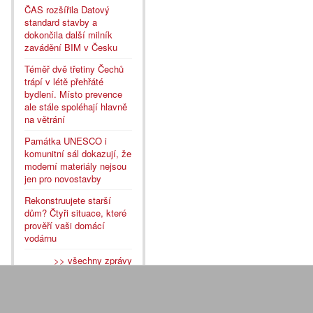
ČAS rozšířila Datový
standard stavby a
dokončila další milník
zavádění BIM v Česku
Téměř dvě třetiny Čechů
trápí v létě přehřáté
bydlení. Místo prevence
ale stále spoléhají hlavně
na větrání
Památka UNESCO i
komunitní sál dokazují, že
moderní materiály nejsou
jen pro novostavby
Rekonstruujete starší
dům? Čtyři situace, které
prověří vaši domácí
vodárnu
>> všechny zprávy