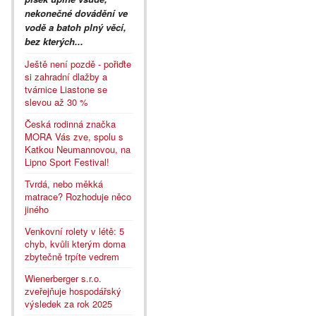
nekonečné dovádění ve
vodě a batoh plný věcí,
bez kterých...
Ještě není pozdě - pořiďte
si zahradní dlažby a
tvárnice Liastone se
slevou až 30 %
Česká rodinná značka
MORA Vás zve, spolu s
Katkou Neumannovou, na
Lipno Sport Festival!
Tvrdá, nebo měkká
matrace? Rozhoduje něco
jiného
Venkovní rolety v létě: 5
chyb, kvůli kterým doma
zbytečně trpíte vedrem
Wienerberger s.r.o.
zveřejňuje hospodářský
výsledek za rok 2025