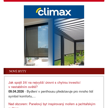
NOVÉ BYTY
Jak spojit žití na nejvyšší úrovni s chytrou investicí
v nestabilním světě?
09.04.2026
- Bydlení v penthousu představuje pro mnoho lidí
symbol komfortu,...
Nad obzorem: Panelový byt inspirovaný mořem a jachtařským