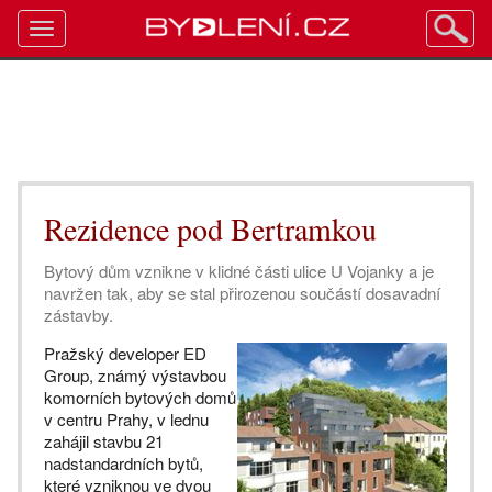
Toggle
navigation
Rezidence pod Bertramkou
Bytový dům vznikne v klidné části ulice U Vojanky a je
navržen tak, aby se stal přirozenou součástí dosavadní
zástavby.
Pražský developer ED
Group, známý výstavbou
komorních bytových domů
v centru Prahy, v lednu
zahájil stavbu 21
nadstandardních bytů,
které vzniknou ve dvou