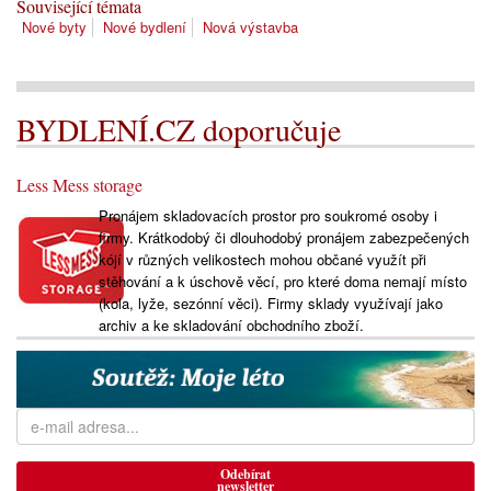
Související témata
Nové byty
Nové bydlení
Nová výstavba
BYDLENÍ.CZ doporučuje
Less Mess storage
Pronájem skladovacích prostor pro soukromé osoby i
firmy. Krátkodobý či dlouhodobý pronájem zabezpečených
kójí v různých velikostech mohou občané využít při
stěhování a k úschově věcí, pro které doma nemají místo
(kola, lyže, sezónní věci). Firmy sklady využívají jako
archiv a ke skladování obchodního zboží.
Odebírat
newsletter