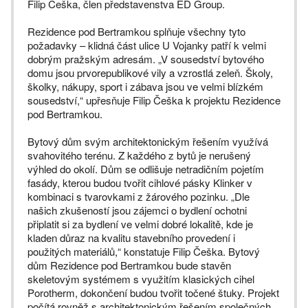
Filip Češka, člen představenstva ED Group.
Rezidence pod Bertramkou splňuje všechny tyto
požadavky – klidná část ulice U Vojanky patří k velmi
dobrým pražským adresám. „V sousedství bytového
domu jsou prvorepublikové vily a vzrostlá zeleň. Školy,
školky, nákupy, sport i zábava jsou ve velmi blízkém
sousedství,“ upřesňuje Filip Češka k projektu Rezidence
pod Bertramkou.
Bytový dům svým architektonickým řešením využívá
svahovitého terénu. Z každého z bytů je nerušený
výhled do okolí. Dům se odlišuje netradičním pojetím
fasády, kterou budou tvořit cihlové pásky Klinker v
kombinaci s tvarovkami z žárového pozinku. „Dle
našich zkušeností jsou zájemci o bydlení ochotni
připlatit si za bydlení ve velmi dobré lokalitě, kde je
kladen důraz na kvalitu stavebního provedení i
použitých materiálů,“ konstatuje Filip Češka. Bytový
dům Rezidence pod Bertramkou bude stavěn
skeletovým systémem s využitím klasických cihel
Porotherm, dokončení budou tvořit točené štuky. Projekt
počítá rovněž s architektonickým řešením společných