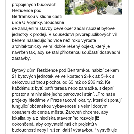
propojených budovách
Rezidence pod
Bertramkou v klidné části
ulice U Vojanky. Současně
se zahájením stavby developer začal nabízet bytové
jednotky k prodeji. V sousedství prvorepublikových vil
během následujícího více než roku vyroste
architektonicky velmi dobře řešený objekt, který je
navržen tak, aby se stal přirozenou součástí dosavadní
zástavby.
Bytový dům Rezidence pod Bertramkou nabízí celkem
21 bytových jednotek ve velikostech 2+kk až 5+kk s
celkovou užitnou plochou od 63 m2 do 236 m2. Ke
každému z bytů patří terasa nebo zahrádka, sklepní
prostor a minimálně jedno parkovací stání. „Pro naše
projekty hledáme v Praze takové lokality, které disponují
fungující občanskou vybaveností s velmi dobrým
dosahem do centra města. Zároveň chceme, aby
lokalita byla z hlediska stavebního rozvoje již
dokončená, aby obyvatelé našich projektů v
budoucnosti nebyli rušeni další výstavbou,“ vysvětluje