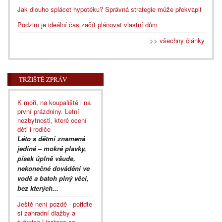
Jak dlouho splácet hypotéku? Správná strategie může překvapit
Podzim je ideální čas začít plánovat vlastní dům
>> všechny články
TRŽIŠTĚ ZPRÁV
K moři, na koupaliště i na
první prázdniny. Letní
nezbytnosti, které ocení
děti i rodiče
Léto s dětmi znamená
jediné – mokré plavky,
písek úplně všude,
nekonečné dovádění ve
vodě a batoh plný věcí,
bez kterých...
Ještě není pozdě - pořiďte
si zahradní dlažby a
tvárnice Liastone se