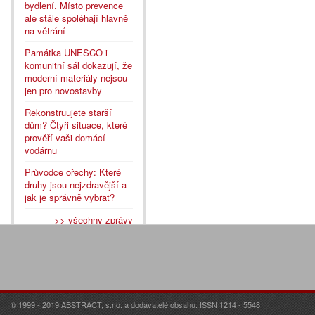
bydlení. Místo prevence
ale stále spoléhají hlavně
na větrání
Památka UNESCO i
komunitní sál dokazují, že
moderní materiály nejsou
jen pro novostavby
Rekonstruujete starší
dům? Čtyři situace, které
prověří vaši domácí
vodárnu
Průvodce ořechy: Které
druhy jsou nejzdravější a
jak je správně vybrat?
>> všechny zprávy
© 1999 - 2019 ABSTRACT, s.r.o. a dodavatelé obsahu. ISSN 1214 - 5548