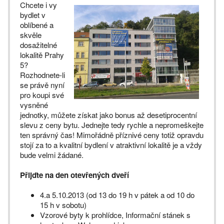
Chcete i vy
bydlet v
oblíbené a
skvěle
dosažitelné
lokalitě Prahy
5?
Rozhodnete-li
se právě nyní
pro koupi své
vysněné
jednotky, můžete získat jako bonus až desetiprocentní
slevu z ceny bytu. Jednejte tedy rychle a nepromeškejte
ten správný čas! Mimořádně příznivé ceny totiž opravdu
stojí za to a kvalitní bydlení v atraktivní lokalitě je a vždy
bude velmi žádané.
Přijďte na den otevřených dveří
4.a 5.10.2013 (od 13 do 19 h v pátek a od 10 do
15 h v sobotu)
Vzorové byty k prohlídce, Informační stánek s