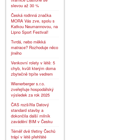
slevou až 30 %
Česká rodinná značka
MORA Vás zve, spolu s
Katkou Neumannovou, na
Lipno Sport Festival!
Tvrdá, nebo měkká
matrace? Rozhoduje něco
jiného
Venkovní rolety v létě: 5
chyb, kvůli kterým doma
zbytečně trpíte vedrem
Wienerberger s.r.o.
zveřejňuje hospodářský
výsledek za rok 2025
ČAS rozšířila Datový
standard stavby a
dokončila další milník
zavádění BIM v Česku
Téměř dvě třetiny Čechů
trápí v létě přehřáté