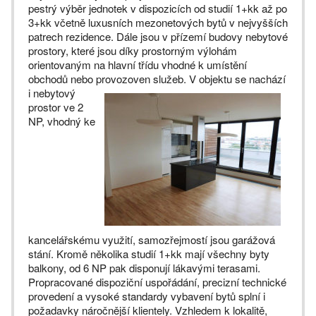
pestrý výběr jednotek v dispozicích od studií 1+kk až po
3+kk včetně luxusních mezonetových bytů v nejvyšších
patrech rezidence. Dále jsou v přízemí budovy nebytové
prostory, které jsou díky prostorným výlohám
orientovaným na hlavní třídu vhodné k umístění
obchodů nebo provozoven služeb.
V objektu se nachází
i nebytový
prostor ve 2
NP, vhodný ke
kancelářskému využití, samozřejmostí jsou garážová
stání. Kromě několika studií 1+kk mají všechny byty
balkony, od 6 NP pak disponují lákavými terasami.
Propracované dispoziční uspořádání, precizní technické
provedení a vysoké standardy vybavení bytů splní i
požadavky náročnější klientely. Vzhledem k lokalitě,