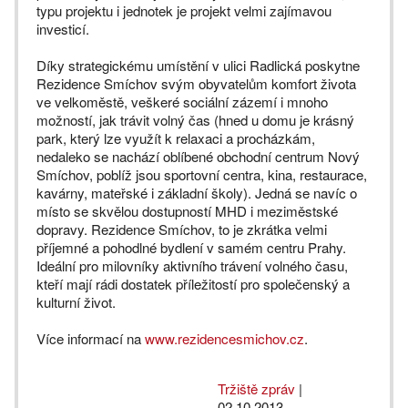
typu projektu i jednotek je projekt velmi zajímavou
investicí.
Díky strategickému umístění v ulici Radlická poskytne
Rezidence Smíchov svým obyvatelům komfort života
ve velkoměstě, veškeré sociální zázemí i mnoho
možností, jak trávit volný čas (hned u domu je krásný
park, který lze využít k relaxaci a procházkám,
nedaleko se nachází oblíbené obchodní centrum Nový
Smíchov, poblíž jsou sportovní centra, kina, restaurace,
kavárny, mateřské i základní školy). Jedná se navíc o
místo se skvělou dostupností MHD i meziměstské
dopravy. Rezidence Smíchov, to je zkrátka velmi
příjemné a pohodlné bydlení v samém centru Prahy.
Ideální pro milovníky aktivního trávení volného času,
kteří mají rádi dostatek příležitostí pro společenský a
kulturní život.
Více informací na
www.rezidencesmichov.cz
.
Tržiště zpráv
|
02.10.2013