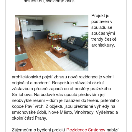
hosteskou, Welcome drink
Projekt je
postaven v
souladu se
současnými
trendy české
architektury,
architektonické pojetí zbrusu nové rezidence je velmi
originální a moderní. Respektuje stávající okolní
zástavbu a přesně zapadá do atmosféry pražského
Smíchova. Na budově vás upoutá především její
neobvyklé řešení – dům je zasazen do terénu přilehlého
kopce Paví vrch. Z objektu jsou překrásné výhledy na
smíchovské údolí, Nové Město, Vinohrady, Vyšehrad a
okolní části Prahy.
Zájemcům o bydlení projekt
Rezidence Smíchov
nabízí