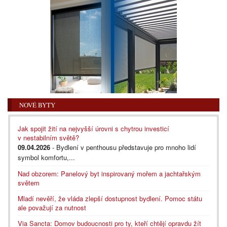
NOVÉ BYTY
Jak spojit žití na nejvyšší úrovni s chytrou investicí
v nestabilním světě?
09.04.2026
- Bydlení v penthousu představuje pro mnoho lidí
symbol komfortu,...
Nad obzorem: Panelový byt inspirovaný mořem a jachtařským
světem
Mladí nevěří, že vláda zlepší dostupnost bydlení. Pomoc státu
ale považují za nutnost
Via Sancta: Domov budoucnosti pro ty, kteří chtějí opravdu žít