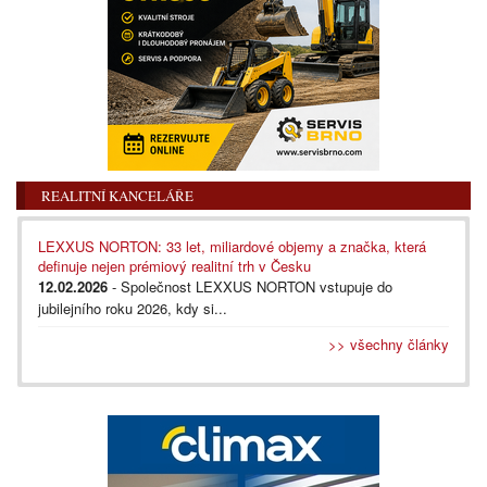
REALITNÍ KANCELÁŘE
LEXXUS NORTON: 33 let, miliardové objemy a značka, která
definuje nejen prémiový realitní trh v Česku
12.02.2026
- Společnost LEXXUS NORTON vstupuje do
jubilejního roku 2026, kdy si...
>> všechny články