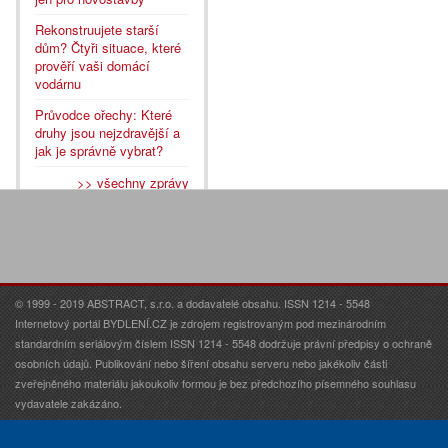
Rekonstruujete starší
dům? Čtyři situace, které
prověří vaši domácí
vodárnu
Průvodce ořechy: Které
druhy jsou nejzdravější a
jak je správně vybrat?
>> všechny zprávy
© 1999 - 2019 ABSTRACT, s.r.o. a dodavatelé obsahu. ISSN 1214 - 5548
Internetový portál BYDLENÍ.CZ je zdrojem registrovaným pod mezinárodním
standardním seriálovým číslem ISSN 1214 - 5548 dodržuje právní předpisy o ochraně
osobních údajů. Publikování nebo šíření obsahu serveru nebo jakékoliv části
zveřejněného materiálu jakoukoliv formou je bez předchozího písemného souhlasu
vydavatele zakázáno.