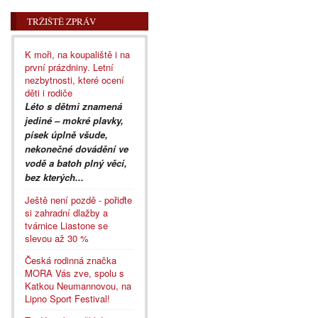
TRŽIŠTĚ ZPRÁV
K moři, na koupaliště i na
první prázdniny. Letní
nezbytnosti, které ocení
děti i rodiče
Léto s dětmi znamená
jediné – mokré plavky,
písek úplně všude,
nekonečné dovádění ve
vodě a batoh plný věcí,
bez kterých...
Ještě není pozdě - pořiďte
si zahradní dlažby a
tvárnice Liastone se
slevou až 30 %
Česká rodinná značka
MORA Vás zve, spolu s
Katkou Neumannovou, na
Lipno Sport Festival!