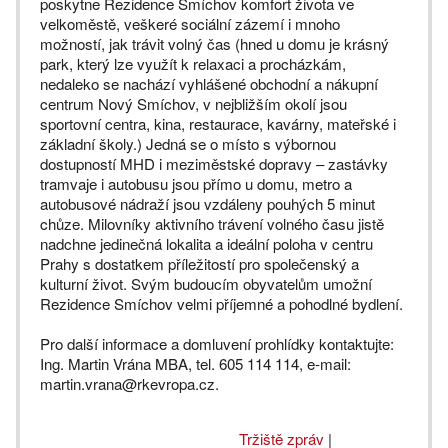
poskytne Rezidence Smíchov komfort života ve
velkoměstě, veškeré sociální zázemí i mnoho
možností, jak trávit volný čas (hned u domu je krásný
park, který lze využít k relaxaci a procházkám,
nedaleko se nachází vyhlášené obchodní a nákupní
centrum Nový Smíchov, v nejbližším okolí jsou
sportovní centra, kina, restaurace, kavárny, mateřské i
základní školy.) Jedná se o místo s výbornou
dostupností MHD i meziměstské dopravy – zastávky
tramvaje i autobusu jsou přímo u domu, metro a
autobusové nádraží jsou vzdáleny pouhých 5 minut
chůze. Milovníky aktivního trávení volného času jistě
nadchne jedinečná lokalita a ideální poloha v centru
Prahy s dostatkem příležitostí pro společenský a
kulturní život. Svým budoucím obyvatelům umožní
Rezidence Smíchov velmi příjemné a pohodlné bydlení.
Pro další informace a domluvení prohlídky kontaktujte:
Ing. Martin Vrána MBA, tel. 605 114 114, e-mail:
martin.vrana@rkevropa.cz.
Tržiště zpráv
|