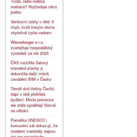
Tvrdá, nebo měkká
matrace? Rozhoduje něco
jiného
Venkovní rolety v létě: 5
chyb, kvůli kterým doma
zbytečně trpíte vedrem
Wienerberger s.r.o.
zveřejňuje hospodářský
výsledek za rok 2025
ČAS rozšířila Datový
standard stavby a
dokončila další milník
zavádění BIM v Česku
Téměř dvě třetiny Čechů
trápí v létě přehřáté
bydlení. Místo prevence
ale stále spoléhají hlavně
na větrání
Památka UNESCO i
komunitní sál dokazují, že
moderní materiály nejsou
jen pro novostavby