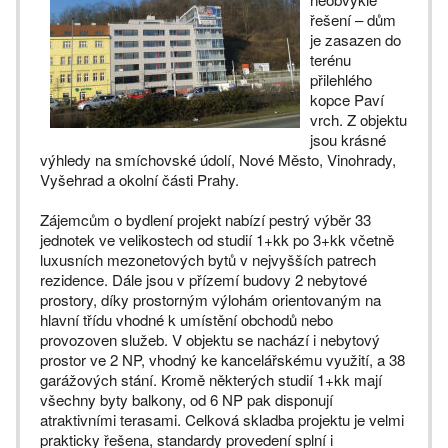
řešení – dům
je zasazen do
terénu
přilehlého
kopce Paví
vrch. Z objektu
jsou krásné
výhledy na smíchovské údolí, Nové Město, Vinohrady,
Vyšehrad a okolní části Prahy.
Zájemcům o bydlení projekt nabízí pestrý výběr 33
jednotek ve velikostech od studií 1+kk po 3+kk včetně
luxusních mezonetových bytů v nejvyšších patrech
rezidence. Dále jsou v přízemí budovy 2 nebytové
prostory, díky prostorným výlohám orientovaným na
hlavní třídu vhodné k umístění obchodů nebo
provozoven služeb. V objektu se nachází i nebytový
prostor ve 2 NP, vhodný ke kancelářskému využití, a 38
garážových stání. Kromě některých studií 1+kk mají
všechny byty balkony, od 6 NP pak disponují
atraktivními terasami. Celková skladba projektu je velmi
prakticky řešena, standardy provedení splní i