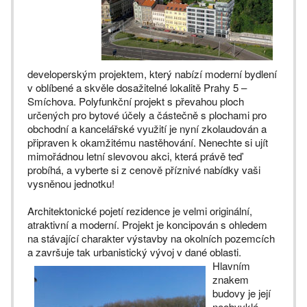
developerským projektem, který nabízí moderní bydlení
v oblíbené a skvěle dosažitelné lokalitě Prahy 5 –
Smíchova. Polyfunkční projekt s převahou ploch
určených pro bytové účely a částečně s plochami pro
obchodní a kancelářské využití je nyní zkolaudován a
připraven k okamžitému nastěhování. Nenechte si ujít
mimořádnou letní slevovou akci, která právě teď
probíhá, a vyberte si z cenově příznivé nabídky vaši
vysněnou jednotku!
Architektonické pojetí rezidence je velmi originální,
atraktivní a moderní. Projekt je koncipován s ohledem
na stávající charakter výstavby na okolních pozemcích
a završuje tak urbanistický
vývoj v dané oblasti.
Hlavním
znakem
budovy je její
neobvyklé