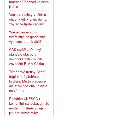
matrace? Rozhoduje něco
jiného
Venkovní rolety v létě: 5
chyb, kvůli kterým doma
zbytečně trpíte vedrem
Wienerberger s.r.o.
zveřejňuje hospodářský
výsledek za rok 2025
ČAS rozšířila Datový
standard stavby a
dokončila další milník
zavádění BIM v Česku
Téměř dvě třetiny Čechů
trápí v létě přehřáté
bydlení. Místo prevence
ale stále spoléhají hlavně
na větrání
Památka UNESCO i
komunitní sál dokazují, že
moderní materiály nejsou
jen pro novostavby