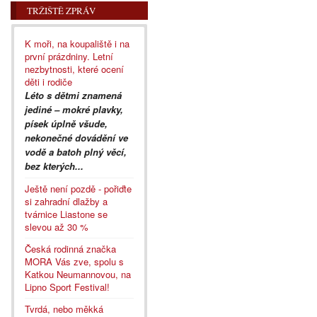
TRŽIŠTĚ ZPRÁV
K moři, na koupaliště i na
první prázdniny. Letní
nezbytnosti, které ocení
děti i rodiče
Léto s dětmi znamená
jediné – mokré plavky,
písek úplně všude,
nekonečné dovádění ve
vodě a batoh plný věcí,
bez kterých...
Ještě není pozdě - pořiďte
si zahradní dlažby a
tvárnice Liastone se
slevou až 30 %
Česká rodinná značka
MORA Vás zve, spolu s
Katkou Neumannovou, na
Lipno Sport Festival!
Tvrdá, nebo měkká