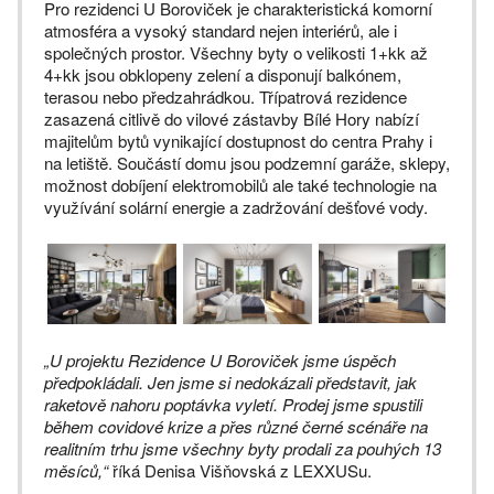
Pro rezidenci U Boroviček je charakteristická komorní
atmosféra a vysoký standard nejen interiérů, ale i
společných prostor. Všechny byty o velikosti 1+kk až
4+kk jsou obklopeny zelení a disponují balkónem,
terasou nebo předzahrádkou. Třípatrová rezidence
zasazená citlivě do vilové zástavby Bílé Hory nabízí
majitelům bytů vynikající dostupnost do centra Prahy i
na letiště. Součástí domu jsou podzemní garáže, sklepy,
možnost dobíjení elektromobilů ale také technologie na
využívání solární energie a zadržování dešťové vody.
„U projektu Rezidence U Boroviček jsme úspěch
předpokládali. Jen jsme si nedokázali představit, jak
raketově nahoru poptávka vyletí. Prodej jsme spustili
během covidové krize a přes různé černé scénáře na
realitním trhu jsme všechny byty prodali za pouhých 13
měsíců,“
říká Denisa Višňovská z LEXXUSu.