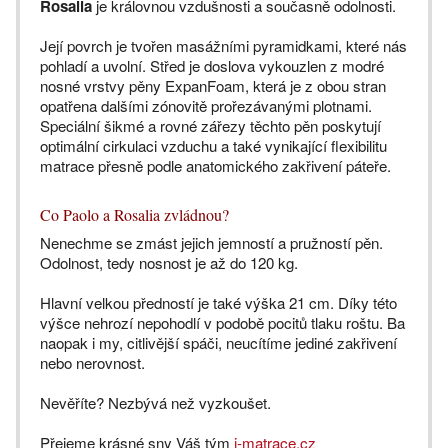
Rosalia
je královnou vzdušnosti a současně odolnosti.
Její povrch je tvořen masážními pyramidkami, které nás
pohladí a uvolní. Střed je doslova vykouzlen z modré
nosné vrstvy pěny ExpanFoam, která je z obou stran
opatřena dalšími zónovitě prořezávanými plotnami.
Speciální šikmé a rovné zářezy těchto pěn poskytují
optimální cirkulaci vzduchu a také vynikající flexibilitu
matrace přesně podle anatomického zakřivení páteře.
Co Paolo a Rosalia zvládnou?
Nenechme se zmást jejich jemností a pružností pěn.
Odolnost, tedy nosnost je až do 120 kg.
Hlavní velkou předností je také výška 21 cm. Díky této
výšce nehrozí nepohodlí v podobě pocitů tlaku roštu. Ba
naopak i my, citlivější spáči, neucítíme jediné zakřivení
nebo nerovnost.
Nevěříte? Nezbývá než vyzkoušet.
Přejeme krásné sny Váš tým
i-matrace.cz