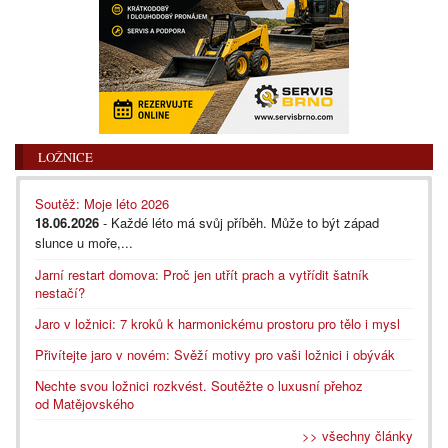
LOŽNICE
Soutěž: Moje léto 2026
18.06.2026
- Každé léto má svůj příběh. Může to být západ
slunce u moře,...
Jarní restart domova: Proč jen utřít prach a vytřídit šatník
nestačí?
Jaro v ložnici: 7 kroků k harmonickému prostoru pro tělo i mysl
Přivítejte jaro v novém: Svěží motivy pro vaši ložnici i obývák
Nechte svou ložnici rozkvést. Soutěžte o luxusní přehoz
od Matějovského
>> všechny články