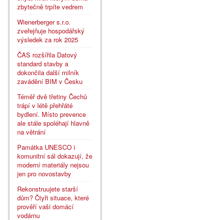
zbytečně trpíte vedrem
Wienerberger s.r.o.
zveřejňuje hospodářský
výsledek za rok 2025
ČAS rozšířila Datový
standard stavby a
dokončila další milník
zavádění BIM v Česku
Téměř dvě třetiny Čechů
trápí v létě přehřáté
bydlení. Místo prevence
ale stále spoléhají hlavně
na větrání
Památka UNESCO i
komunitní sál dokazují, že
moderní materiály nejsou
jen pro novostavby
Rekonstruujete starší
dům? Čtyři situace, které
prověří vaši domácí
vodárnu