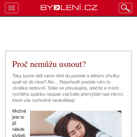
Toggle
navigation
Proč nemůžu usnout?
Taky byste rádi večer lehli do postele a během chvilky
spali až do rána? Ale… Nepohodlí postele vám to
zkrátka nedovolí. Stále se převalujete, otáčíte a místo
rychlého spánku naopak začínáte přemýšlet nad věcmi,
které vás rozhodně neukolébají.
Možná
jste to
již
někde
slyšeli,