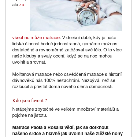
ale
za
všechno může matrace
. V dnešní době, kdy je naše
lidská činnost hodně jednostranná, nemáme možnost
dostatečně a rovnoměrně zatěžovat své tělo. O to více
naše klouby a svaly ocení, když se na noc mohou
uvolnit a srovnat.
Molitanová matrace nebo osvědčená matrace s historií
dávnověků nás 100% nezachrání. Nezbývá, než se
rozloučit a přivítat doma nového člena domácnosti.
Kdo jsou favoriti?
Netápejme zbytečně ve velkém množství materiálů a
pojďme na jistotu.
Matrace Paola a Rosalia vědí, jak se dotknout
našeho srdce a hlavně jak uvolnit naše ztěžklé nohy