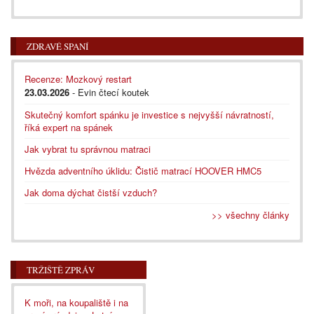
ZDRAVÉ SPANÍ
Recenze: Mozkový restart
23.03.2026
- Evin čtecí koutek
Skutečný komfort spánku je investice s nejvyšší návratností,
říká expert na spánek
Jak vybrat tu správnou matraci
Hvězda adventního úklidu: Čistič matrací HOOVER HMC5
Jak doma dýchat čistší vzduch?
>> všechny články
TRŽIŠTĚ ZPRÁV
K moři, na koupaliště i na