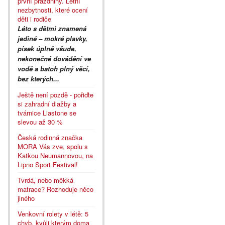
první prázdniny. Letní
nezbytnosti, které ocení
děti i rodiče
Léto s dětmi znamená
jediné – mokré plavky,
písek úplně všude,
nekonečné dovádění ve
vodě a batoh plný věcí,
bez kterých...
Ještě není pozdě - pořiďte
si zahradní dlažby a
tvárnice Liastone se
slevou až 30 %
Česká rodinná značka
MORA Vás zve, spolu s
Katkou Neumannovou, na
Lipno Sport Festival!
Tvrdá, nebo měkká
matrace? Rozhoduje něco
jiného
Venkovní rolety v létě: 5
chyb, kvůli kterým doma