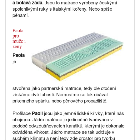
a bolavá záda.
Jsou to matrace vyrobeny českými
spolehlivými ruky s italskými kořeny. Nebo spíše
pěnami.
Paola
pro
muže i
ženy
Paola
je
stvořena jako partnerská matrace, tedy dle otočení
získáme dvě tuhosti. Nemusíme se tak obávat
prkenného spánku nebo pěnového propadliště.
Profilace
Paoli
jsou jako jemné lidské křivky, které nás
obejmou. Jádro matrace je jedinečně tvarováno v
podobě odvzdušňovacích kanálků, kterými je dokonale
odváděna vlhkost. Jádro matrace se tak udržuje v
suchém klimatu a není tedy zde prostor pro tvorbu