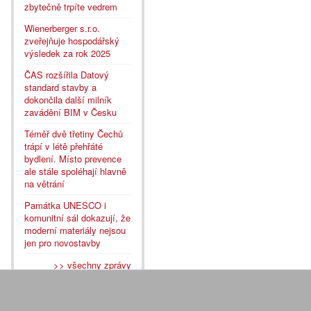
zbytečně trpíte vedrem
Wienerberger s.r.o.
zveřejňuje hospodářský
výsledek za rok 2025
ČAS rozšířila Datový
standard stavby a
dokončila další milník
zavádění BIM v Česku
Téměř dvě třetiny Čechů
trápí v létě přehřáté
bydlení. Místo prevence
ale stále spoléhají hlavně
na větrání
Památka UNESCO i
komunitní sál dokazují, že
moderní materiály nejsou
jen pro novostavby
>> všechny zprávy