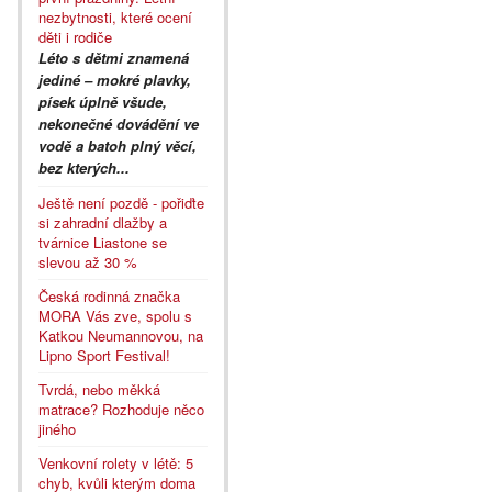
nezbytnosti, které ocení
děti i rodiče
Léto s dětmi znamená
jediné – mokré plavky,
písek úplně všude,
nekonečné dovádění ve
vodě a batoh plný věcí,
bez kterých...
Ještě není pozdě - pořiďte
si zahradní dlažby a
tvárnice Liastone se
slevou až 30 %
Česká rodinná značka
MORA Vás zve, spolu s
Katkou Neumannovou, na
Lipno Sport Festival!
Tvrdá, nebo měkká
matrace? Rozhoduje něco
jiného
Venkovní rolety v létě: 5
chyb, kvůli kterým doma