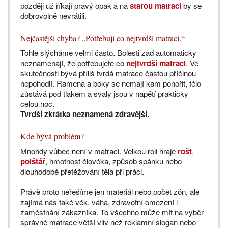
později už říkají pravý opak a na
starou matraci
by se
dobrovolně nevrátili.
Nejčastější chyba? „Potřebuji co nejtvrdší matraci.“
Tohle slýcháme velmi často. Bolesti zad automaticky
neznamenají, že potřebujete co
nejtvrdší matraci
. Ve
skutečnosti bývá příliš tvrdá matrace častou příčinou
nepohodlí. Ramena a boky se nemají kam ponořit, tělo
zůstává pod tlakem a svaly jsou v napětí prakticky
celou noc.
Tvrdší zkrátka neznamená zdravější.
Kde bývá problém?
Mnohdy vůbec není v matraci. Velkou roli hraje
rošt
,
polštář
, hmotnost člověka, způsob spánku nebo
dlouhodobé přetěžování těla při práci.
Právě proto neřešíme jen materiál nebo počet zón, ale
zajímá nás také věk, váha, zdravotní omezení i
zaměstnání zákazníka. To všechno může mít na výběr
správné matrace větší vliv než reklamní slogan nebo