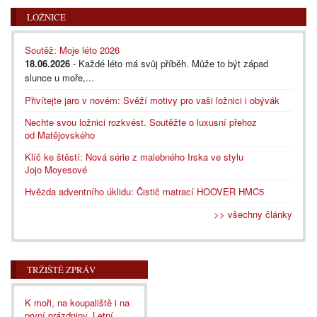
LOŽNICE
Soutěž: Moje léto 2026
18.06.2026
- Každé léto má svůj příběh. Může to být západ
slunce u moře,...
Přivítejte jaro v novém: Svěží motivy pro vaši ložnici i obývák
Nechte svou ložnici rozkvést. Soutěžte o luxusní přehoz
od Matějovského
Klíč ke štěstí: Nová série z malebného Irska ve stylu
Jojo Moyesové
Hvězda adventního úklidu: Čistič matrací HOOVER HMC5
>> všechny články
TRŽIŠTĚ ZPRÁV
K moři, na koupaliště i na
první prázdniny. Letní