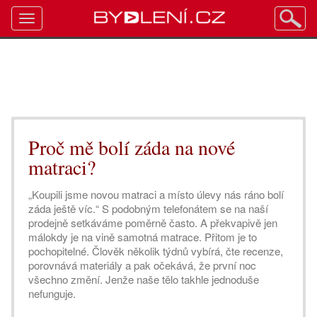
Toggle
navigation
Proč mě bolí záda na nové
matraci?
„Koupili jsme novou matraci a místo úlevy nás ráno bolí
záda ještě víc.“ S podobným telefonátem se na naší
prodejně setkáváme poměrně často. A překvapivě jen
málokdy je na vině samotná matrace. Přitom je to
pochopitelné. Člověk několik týdnů vybírá, čte recenze,
porovnává materiály a pak očekává, že první noc
všechno změní. Jenže naše tělo takhle jednoduše
nefunguje.