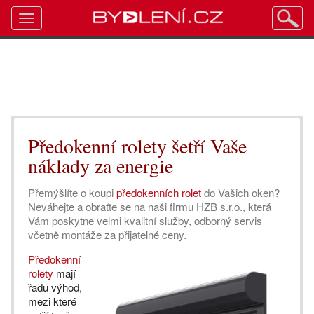
Toggle
navigation
Předokenní rolety šetří Vaše
náklady za energie
Přemýšlíte o koupi
předokenních rolet
do Vašich oken?
Neváhejte a obraťte se na naši firmu HZB s.r.o., která
Vám poskytne velmi kvalitní služby, odborný servis
včetně montáže za přijatelné ceny.
Předokenní
rolety
mají
řadu výhod,
mezi které