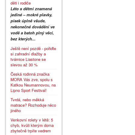
děti i rodiče
Léto s dětmi znamená
jediné – mokré plavky,
písek úplně všude,
nekonečné dovádění ve
vodě a batoh plný věcí,
bez kterých...
Ještě není pozdě - pořiďte
si zahradní dlažby a
tvárnice Liastone se
slevou až 30 %
Česká rodinná značka
MORA Vás zve, spolu s
Katkou Neumannovou, na
Lipno Sport Festival!
Tvrdá, nebo měkká
matrace? Rozhoduje něco
jiného
Venkovní rolety v létě: 5
chyb, kvůli kterým doma
zbytečně trpíte vedrem