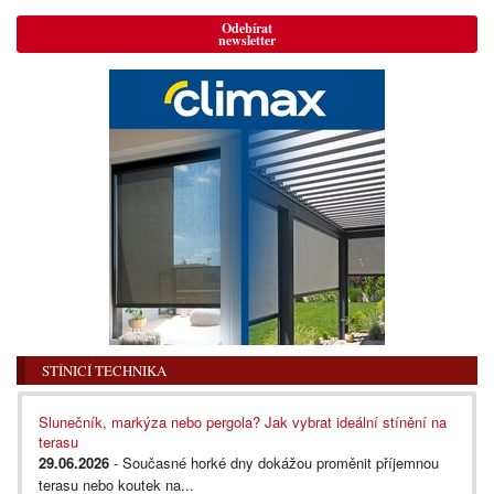
Odebírat
newsletter
STÍNICÍ TECHNIKA
Slunečník, markýza nebo pergola? Jak vybrat ideální stínění na
terasu
29.06.2026
- Současné horké dny dokážou proměnit příjemnou
terasu nebo koutek na...