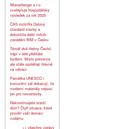
Wienerberger s.r.o.
zveřejňuje hospodářský
výsledek za rok 2025
ČAS rozšířila Datový
standard stavby a
dokončila další milník
zavádění BIM v Česku
Téměř dvě třetiny Čechů
trápí v létě přehřáté
bydlení. Místo prevence
ale stále spoléhají hlavně
na větrání
Památka UNESCO i
komunitní sál dokazují, že
moderní materiály nejsou
jen pro novostavby
Rekonstruujete starší
dům? Čtyři situace, které
prověří vaši domácí
vodárnu
>> všechny zprávy