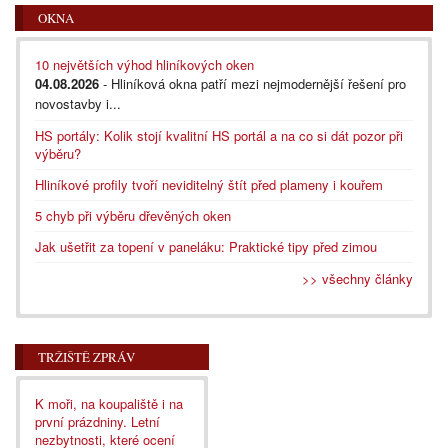
OKNA
10 největších výhod hliníkových oken
04.08.2026
- Hliníková okna patří mezi nejmodernější řešení pro
novostavby i...
HS portály: Kolik stojí kvalitní HS portál a na co si dát pozor při
výběru?
Hliníkové profily tvoří neviditelný štít před plameny i kouřem
5 chyb při výběru dřevěných oken
Jak ušetřit za topení v paneláku: Praktické tipy před zimou
>> všechny články
TRŽIŠTĚ ZPRÁV
K moři, na koupaliště i na
první prázdniny. Letní
nezbytnosti, které ocení