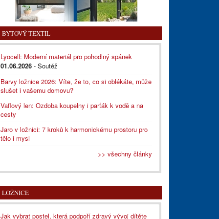
BYTOVÝ TEXTIL
Lyocell: Moderní materiál pro pohodlný spánek
01.06.2026
- Soutěž
Barvy ložnice 2026: Víte, že to, co si oblékáte, může
slušet i vašemu domovu?
Vaflový len: Ozdoba koupelny i parťák k vodě a na
cesty
Jaro v ložnici: 7 kroků k harmonickému prostoru pro
tělo i mysl
>> všechny články
LOŽNICE
Jak vybrat postel, která podpoří zdravý vývoj dítěte