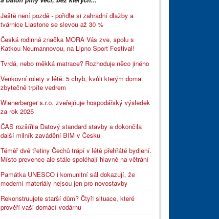
Ještě není pozdě - pořiďte si zahradní dlažby a
tvárnice Liastone se slevou až 30 %
Česká rodinná značka MORA Vás zve, spolu s
Katkou Neumannovou, na Lipno Sport Festival!
Tvrdá, nebo měkká matrace? Rozhoduje něco jiného
Venkovní rolety v létě: 5 chyb, kvůli kterým doma
zbytečně trpíte vedrem
Wienerberger s.r.o. zveřejňuje hospodářský výsledek
za rok 2025
ČAS rozšířila Datový standard stavby a dokončila
další milník zavádění BIM v Česku
Téměř dvě třetiny Čechů trápí v létě přehřáté bydlení.
Místo prevence ale stále spoléhají hlavně na větrání
Památka UNESCO i komunitní sál dokazují, že
moderní materiály nejsou jen pro novostavby
Rekonstruujete starší dům? Čtyři situace, které
prověří vaši domácí vodárnu