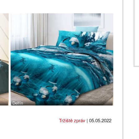
Delfín
Tržiště zpráv
|
05.05.2022