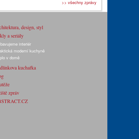
>> všechny zprávy
hitektura, design, styl
ly a seriály
bavujeme interiér
aktická moderní kuchyně
plo v domě
dlínkova kuchařka
og
utěže
iště zpráv
BSTRACT.CZ