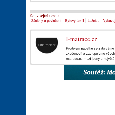
Související témata
Záclony a povlečení
Bytový textil
Ložnice
Vybavuj
I-matrace.cz
Prodejem nábytku se zabýváme j
zkušenosti a zastupujeme všech
matrace.cz mezi jedny z největš