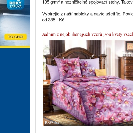
2
135 g/m
a nezničitelné spojovací stehy. Takov
Vybírejte z naší nabídky a navíc ušetříte. Pov
od 385,- Kč.
Jedním z nejoblíbenějších vzorů jsou květy všech
Bedřiška