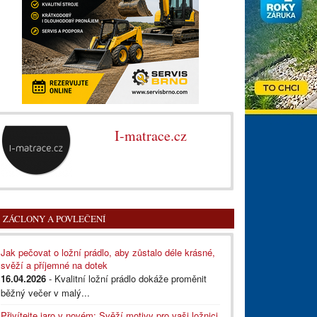
I-matrace.cz
ZÁCLONY A POVLEČENÍ
Jak pečovat o ložní prádlo, aby zůstalo déle krásné,
svěží a příjemné na dotek
16.04.2026
- Kvalitní ložní prádlo dokáže proměnit
běžný večer v malý...
Přivítejte jaro v novém: Svěží motivy pro vaši ložnici