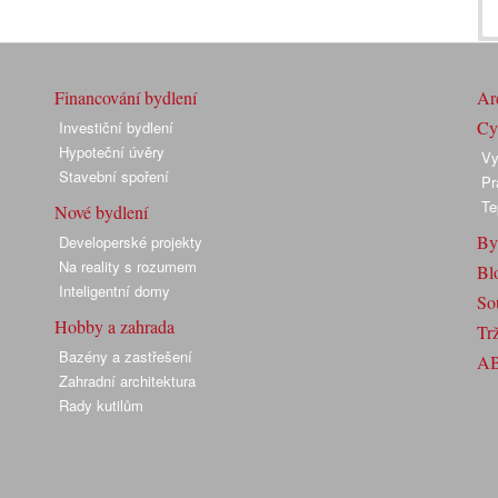
Financování bydlení
Arc
Cyk
Investiční bydlení
Hypoteční úvěry
Vy
Stavební spoření
Pr
Te
Nové bydlení
By
Developerské projekty
Na reality s rozumem
Bl
Inteligentní domy
So
Hobby a zahrada
Trž
Bazény a zastřešení
A
Zahradní architektura
Rady kutilům