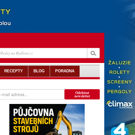
RECEPTY
BLOG
PORADNA
Odebírat
newsletter