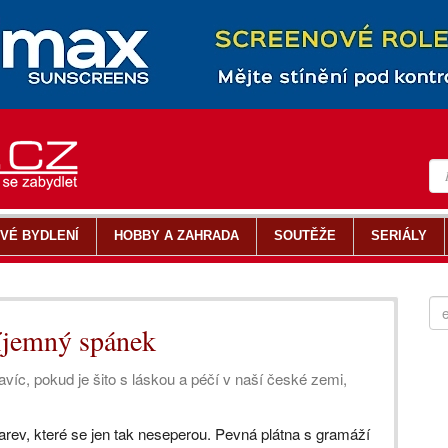
VÉ BYDLENÍ
HOBBY A ZAHRADA
SOUTĚŽE
SERIÁLY
říjemný spánek
avíc, pokud je šito s láskou a péčí v naší české zemi,
rev, které se jen tak neseperou. Pevná plátna s gramáží