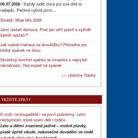
09.07.2026
- Každý rodič chce pro své dítě to
nejlepší. Pečlivě vybírá první...
Soutěž: Moje léto 2026
Jarní restart domova: Proč jen utřít prach a vytřídit
šatník nestačí?
Jak vybrat matrace na dvoulůžko? Průvodce pro
klidný spánek ve dvou
Skutečný komfort spánku je investice s nejvyšší
návratností, říká expert na spánek
>> všechny články
TRŽIŠTĚ ZPRÁV
K moři, na koupaliště i na první prázdniny. Letní
nezbytnosti, které ocení děti i rodiče
Léto s dětmi znamená jediné – mokré plavky,
písek úplně všude, nekonečné dovádění ve vodě
a batoh plný věcí, bez kterých...