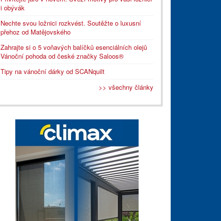
i obývák
Nechte svou ložnici rozkvést. Soutěžte o luxusní
přehoz od Matějovského
Zahrajte si o 5 voňavých balíčků esenciálních olejů
Vánoční pohoda od české značky Saloos®
Tipy na vánoční dárky od SCANquilt
>> všechny články