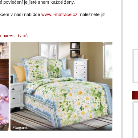
é povlečení je jistě snem každé ženy.
lečení v naší nabídce
www.i-matrace.cz
naleznete již
 barev a tvarů.
Margareth