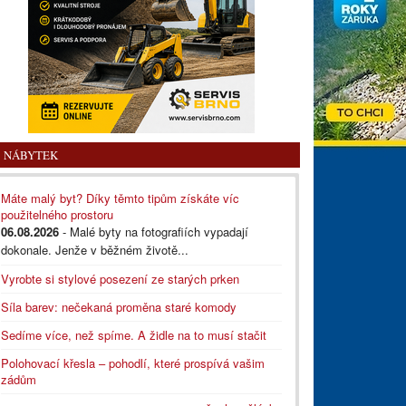
NÁBYTEK
Máte malý byt? Díky těmto tipům získáte víc
použitelného prostoru
06.08.2026
- Malé byty na fotografiích vypadají
dokonale. Jenže v běžném životě...
Vyrobte si stylové posezení ze starých prken
Síla barev: nečekaná proměna staré komody
Sedíme více, než spíme. A židle na to musí stačit
Polohovací křesla – pohodlí, které prospívá vašim
zádům