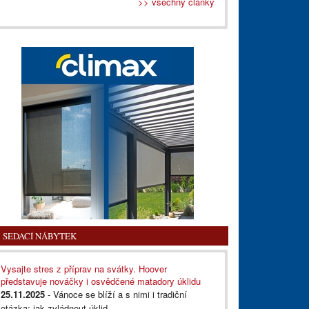
>> všechny články
SEDACÍ NÁBYTEK
Vysajte stres z příprav na svátky. Hoover
představuje nováčky i osvědčené matadory úklidu
25.11.2025
- Vánoce se blíží a s nimi i tradiční
otázka: jak zvládnout úklid,...