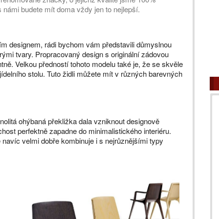
s námi budete mít doma vždy jen to nejlepší.
dním designem, rádi bychom vám představili důmyslnou
ými tvary. Propracovaný design s originální zádovou
ntně. Velkou předností tohoto modelu také je, že se skvěle
ídelního stolu. Tuto židli můžete mít v různých barevných
olitá ohýbaná překližka dala vzniknout designově
host perfektně zapadne do minimalistického interiéru.
navíc velmi dobře kombinuje i s nejrůznějšími typy