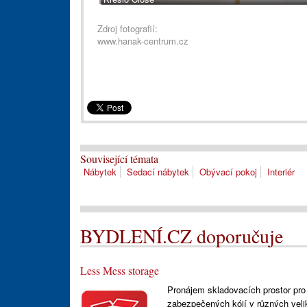
Zdroj fotografií:
www.hanak-centrum.cz
Související témata
Nábytek
Sedací nábytek
Obývací pokoj
Interiér
BYDLENÍ.CZ doporučuje
Less Mess storage
Pronájem skladovacích prostor pro
zabezpečených kójí v různých veli