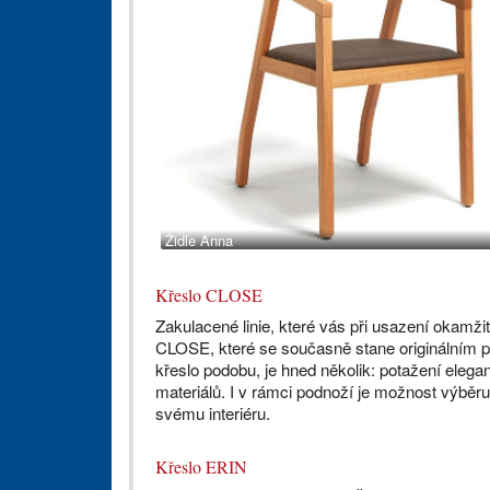
Židle Anna
Křeslo CLOSE
Zakulacené linie, které vás při usazení okamži
CLOSE, které se současně stane originálním pr
křeslo podobu, je hned několik: potažení eleg
materiálů. I v rámci podnoží je možnost výběr
svému interiéru.
Křeslo ERIN