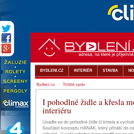
BYDLENI.CZ
INTERIÉR
STAVBA
NO
Bydlení.cz
Tržiště zpráv
I pohodlné židle a křesla 
interiéru
Usaďte se do pohodlné židle či křesla a vychutn
Součástí konceptu HANÁK, který přináší do cel
nábytek. V naší nabídce jsme vsadili pouze na