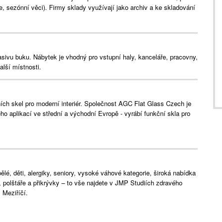
e, sezónní věci). Firmy sklady využívají jako archiv a ke skladování
asivu buku. Nábytek je vhodný pro vstupní haly, kanceláře, pracovny,
alší místnosti.
ích skel pro moderní interiér. Společnost AGC Flat Glass Czech je
ho aplikací ve střední a východní Evropě - vyrábí funkční skla pro
lé, děti, alergiky, seniory, vysoké váhové kategorie, široká nabídka
e, polštáře a přikrývky – to vše najdete v JMP Studiích zdravého
Meziříčí.