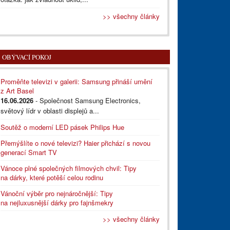
>> všechny články
OBÝVACÍ POKOJ
Proměňte televizi v galerii: Samsung přináší umění
z Art Basel
16.06.2026
- Společnost Samsung Electronics,
světový lídr v oblasti displejů a...
Soutěž o moderní LED pásek Philips Hue
Přemýšlíte o nové televizi? Haier přichází s novou
generací Smart TV
Vánoce plné společných filmových chvil: Tipy
na dárky, které potěší celou rodinu
Vánoční výběr pro nejnáročnější: Tipy
na nejluxusnější dárky pro fajnšmekry
>> všechny články