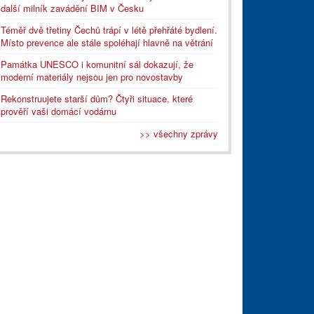
další milník zavádění BIM v Česku
Téměř dvě třetiny Čechů trápí v létě přehřáté bydlení.
Místo prevence ale stále spoléhají hlavně na větrání
Památka UNESCO i komunitní sál dokazují, že
moderní materiály nejsou jen pro novostavby
Rekonstruujete starší dům? Čtyři situace, které
prověří vaši domácí vodárnu
>> všechny zprávy