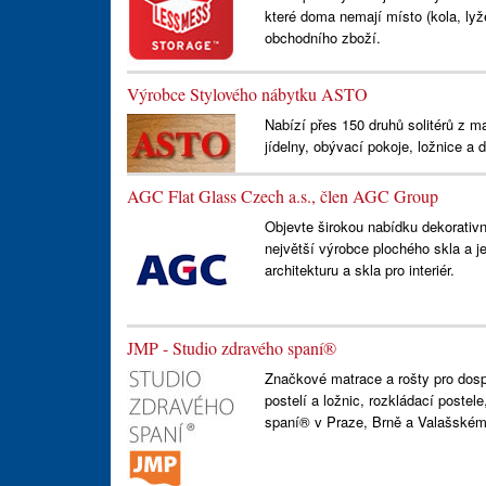
které doma nemají místo (kola, lyž
obchodního zboží.
Výrobce Stylového nábytku ASTO
Nabízí přes 150 druhů solitérů z m
jídelny, obývací pokoje, ložnice a d
AGC Flat Glass Czech a.s., člen AGC Group
Objevte širokou nabídku dekorativn
největší výrobce plochého skla a je
architekturu a skla pro interiér.
JMP - Studio zdravého spaní®
Značkové matrace a rošty pro dospě
postelí a ložnic, rozkládací postel
spaní® v Praze, Brně a Valašském 