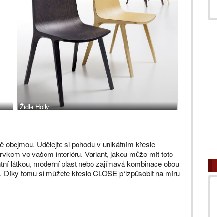
Židle Holly
tě obejmou. Udělejte si pohodu v unikátním křesle
vkem ve vašem interiéru. Variant, jakou může mít toto
antní látkou, moderní plast nebo zajímavá kombinace obou
u. Díky tomu si můžete křeslo CLOSE přizpůsobit na míru