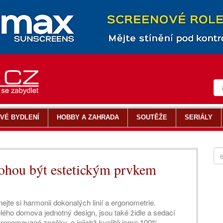
VÉ BYDLENÍ
HOBBY A ZAHRADA
SOUTĚŽE
SERIÁLY
mohou být estetickým prvkem
ejte si harmonii dokonalých linií a ergonometrie.
ého domova jednotný design, jsou také židle a sedací
 renomované značky, o jejichž kvalitě jsme 100%