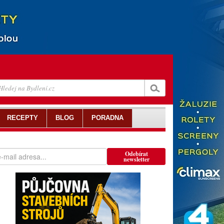
RECEPTY
BLOG
PORADNA
Odebírat
newsletter