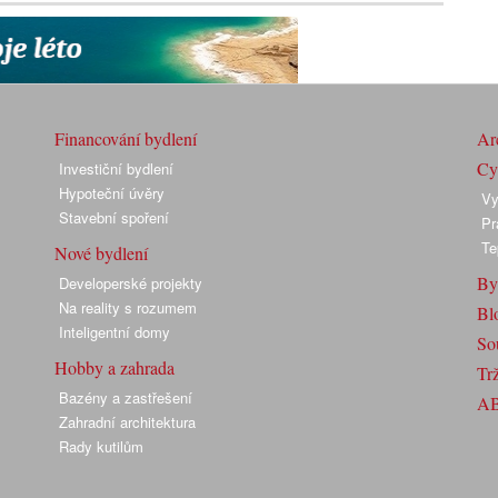
Financování bydlení
Arc
Cyk
Investiční bydlení
Hypoteční úvěry
Vy
Stavební spoření
Pr
Te
Nové bydlení
By
Developerské projekty
Na reality s rozumem
Bl
Inteligentní domy
So
Hobby a zahrada
Trž
Bazény a zastřešení
A
Zahradní architektura
Rady kutilům