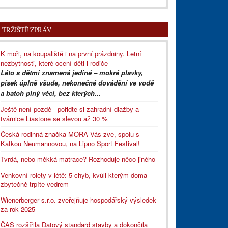
TRŽIŠTĚ ZPRÁV
K moři, na koupaliště i na první prázdniny. Letní
nezbytnosti, které ocení děti i rodiče
Léto s dětmi znamená jediné – mokré plavky,
písek úplně všude, nekonečné dovádění ve vodě
a batoh plný věcí, bez kterých...
Ještě není pozdě - pořiďte si zahradní dlažby a
tvárnice Liastone se slevou až 30 %
Česká rodinná značka MORA Vás zve, spolu s
Katkou Neumannovou, na Lipno Sport Festival!
Tvrdá, nebo měkká matrace? Rozhoduje něco jiného
Venkovní rolety v létě: 5 chyb, kvůli kterým doma
zbytečně trpíte vedrem
Wienerberger s.r.o. zveřejňuje hospodářský výsledek
za rok 2025
ČAS rozšířila Datový standard stavby a dokončila