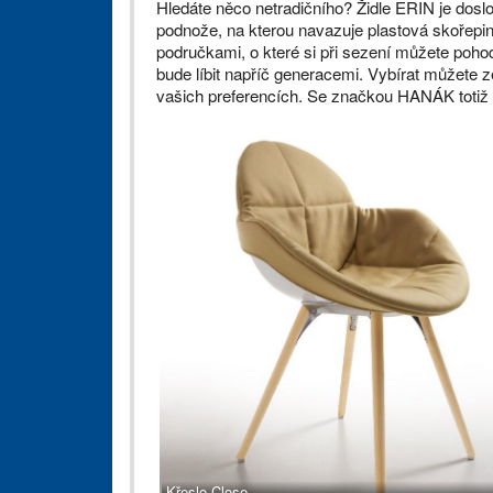
Hledáte něco netradičního? Židle ERIN je dosl
podnože, na kterou navazuje plastová skořepin
područkami, o které si při sezení můžete pohod
bude líbit napříč generacemi. Vybírat můžete z
vašich preferencích. Se značkou HANÁK totiž 
Křeslo Close