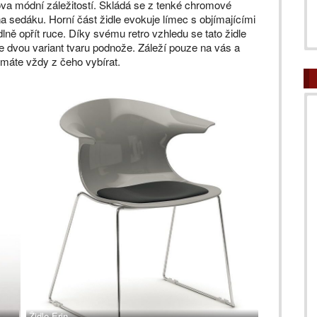
ova módní záležitostí. Skládá se z tenké chromové
a sedáku. Horní část židle evokuje límec s objímajícími
lně opřít ruce. Díky svému retro vzhledu se tato židle
e dvou variant tvaru podnože. Záleží pouze na vás a
máte vždy z čeho vybírat.
Židle Erin