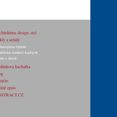
hitektura, design, styl
ly a seriály
bavujeme interiér
aktická moderní kuchyně
plo v domě
dlínkova kuchařka
og
utěže
iště zpráv
BSTRACT.CZ