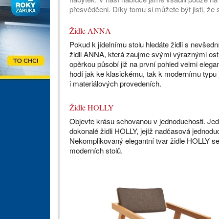
přesvědčeni. Díky tomu si můžete být jisti, že 
Židle ANNA
Pokud k jídelnímu stolu hledáte židli s nevše
židli ANNA, která zaujme svými výraznými ostr
opěrkou působí již na první pohled velmi elega
hodí jak ke klasickému, tak k modernímu typu j
i materiálových provedeních.
Židle HOLLY
Objevte krásu schovanou v jednoduchosti. Jedn
dokonalé židli HOLLY, jejíž nadčasová jednoduc
Nekomplikovaný elegantní tvar židle HOLLY se 
moderních stolů.