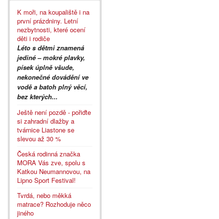
K moři, na koupaliště i na
první prázdniny. Letní
nezbytnosti, které ocení
děti i rodiče
Léto s dětmi znamená
jediné – mokré plavky,
písek úplně všude,
nekonečné dovádění ve
vodě a batoh plný věcí,
bez kterých...
Ještě není pozdě - pořiďte
si zahradní dlažby a
tvárnice Liastone se
slevou až 30 %
Česká rodinná značka
MORA Vás zve, spolu s
Katkou Neumannovou, na
Lipno Sport Festival!
Tvrdá, nebo měkká
matrace? Rozhoduje něco
jiného