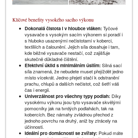
Klíčové benefity vysokého sacího výkonu
Dokonalá čistota i v hloubce vláken:
Tyčové
vysavače s vysokým sacím výkonem si poradí i
s hluboko usazenými nečistotami v koberci,
textiliích a čalounění. Jejich síla dosahuje i tam,
kde běžné vysavače nestačí, což zajišťuje
skutečně důkladné čištění.
Efektivní úklid s minimálním úsilím:
Silná sací
síla znamená, že nebudete muset přejíždět jedno
místo vícekrát. Jedno přejetí stačí k odstranění
prachu, chlupů a dalších nečistot, což šetří váš
čas i energii.
Univerzálnost pro všechny typy podlah:
Díky
vysokému výkonu jsou tyto vysavače skvělými
pomocníky jak na tvrdých podlahách, tak na
kobercích. Bez námahy zvládnou přechod z
jednoho povrchu na druhý, aniž by ztrácely na
účinnosti.
Ideální pro domácnosti se zvířaty:
Pokud máte