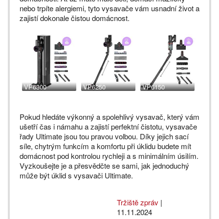
nebo trpíte alergiemi, tyto vysavače vám usnadní život a
zajistí dokonale čistou domácnost.
VP6300
VP6250
VP6150
Pokud hledáte výkonný a spolehlivý vysavač, který vám
ušetří čas i námahu a zajistí perfektní čistotu, vysavače
řady Ultimate jsou tou pravou volbou. Díky jejich sací
síle, chytrým funkcím a komfortu při úklidu budete mít
domácnost pod kontrolou rychleji a s minimálním úsilím.
Vyzkoušejte je a přesvědčte se sami, jak jednoduchý
může být úklid s vysavači Ultimate.
Tržiště zpráv
|
11.11.2024