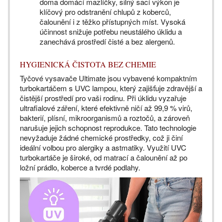
doma domácí mazlíčky, silný sací výkon je
klíčový pro odstranění chlupů z koberců,
čalounění i z těžko přístupných míst. Vysoká
účinnost snižuje potřebu neustálého úklidu a
zanechává prostředí čisté a bez alergenů.
HYGIENICKÁ ČISTOTA BEZ CHEMIE
Tyčové vysavače Ultimate jsou vybavené kompaktním
turbokartáčem s UVC lampou, který zajišťuje zdravější a
čistější prostředí pro vaši rodinu. Při úklidu vyzařuje
ultrafialové záření, které efektivně ničí až 99,9 % virů,
bakterií, plísní, mikroorganismů a roztočů, a zároveň
narušuje jejich schopnost reprodukce. Tato technologie
nevyžaduje žádné chemické prostředky, což ji činí
ideální volbou pro alergiky a astmatiky. Využití UVC
turbokartáče je široké, od matrací a čalounění až po
ložní prádlo, koberce a tvrdé podlahy.