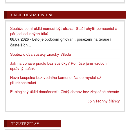
ÚKLID, ODVOZ, ČIŠTĚNÍ
Soutěž: Letní úklid nemusí být otrava. Stačí chytří pomocníci a
pár jednoduchých triků
08.07.2026
- Léto je obdobím grilování, posezení na terase i
častějších...
Soutěž o dva sušáky značky Vileda
Jak na voňavé prádlo bez sušičky? Pomůže jarní vzduch i
správný sušák
Nová koupelna bez vodního kamene: Na co myslet už
při rekonstrukci
Ekologický úklid domácnosti: Čistý domov bez zbytečné chemie
>> všechny články
TRŽIŠTĚ ZPRÁV