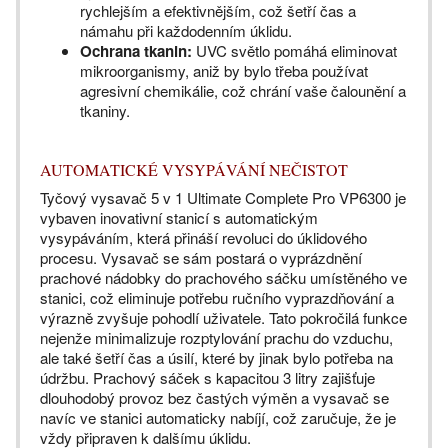
rychlejším a efektivnějším, což šetří čas a
námahu při každodenním úklidu.
Ochrana tkanin:
UVC světlo pomáhá eliminovat
mikroorganismy, aniž by bylo třeba používat
agresivní chemikálie, což chrání vaše čalounění a
tkaniny.
AUTOMATICKÉ VYSYPÁVÁNÍ NEČISTOT
Tyčový vysavač 5 v 1 Ultimate Complete Pro VP6300 je
vybaven inovativní stanicí s automatickým
vysypáváním, která přináší revoluci do úklidového
procesu. Vysavač se sám postará o vyprázdnění
prachové nádobky do prachového sáčku umístěného ve
stanici, což eliminuje potřebu ručního vyprazdňování a
výrazně zvyšuje pohodlí uživatele. Tato pokročilá funkce
nejenže minimalizuje rozptylování prachu do vzduchu,
ale také šetří čas a úsilí, které by jinak bylo potřeba na
údržbu. Prachový sáček s kapacitou 3 litry zajišťuje
dlouhodobý provoz bez častých výměn a vysavač se
navíc ve stanici automaticky nabíjí, což zaručuje, že je
vždy připraven k dalšímu úklidu.