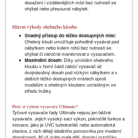
dosažení i vzdálenějších míst bez nutnosti se
ohýbat nebo přesouvat nábytek.
Hlavní výhody ohebného kloubu
Snadný přístup do těžko dostupných míst:
Ohebný kloub umožňuje pohodlně vysávat pod
nábytkem nebo kolem rohů bez nutnosti se
ohýbat či náročně manévrovat s vysavačem.
Maximální dosah:
Díky umístění ohebného
kloubu v horní části nabízí vysavač až
dvojnásobný dosah pod nízkým nábytkem a v
dalších těžko dostupných místech oproti
modelům s ohebným kloubem umístěným ve
středu trubky.
Proč si vybrat vysavače Ultimate?
Tyčové vysavače řady Ultimate nejsou jen běžné
vysavače. Jejich vysoký sací výkon, pokročilé funkce a
inovace, jako je UVC turbokartáč nebo automatická
stanice, z nich dělají ideálního pomocníka pro moderní
domácnosti. Ať už máte malé děti, domácí mazlíčky