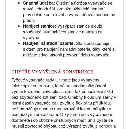
Snadná údržba:
Čistění a údržba vysavače se
stává jednodušší, protože uživatelé nemusí
pravidelně kontrolovat a vyprazdňovat nádobu na
prach.
Nabíjecí stanice:
Vysýpací stanice slouží
současně jako nabíjecí stanice a stojan na
vysavač.
Nabíjení náhradní baterie:
Stanice disponuje
slotem pro nabíjení náhradní baterie, díky které si
můžete zdvojnásobit provozní dobu vysavače.
CHYTŘE VYMYŠLENÁ KONSTRUKCE
Tyčové vysavače řady Ultimate jsou vybaveny
teleskopickou trubkou, která se snadno přizpůsobí
výšce každého uživatele a zajistí tak pohodlnější úklid
bez zbytečného zatížení zad. Ohebný kloub umístěný v
horní části vysavače pak zvyšuje flexibilitu při úklidu,
což umožňuje snadné manévrování kolem nábytku a
pod nízkými překážkami. Díky tomu se s vysavačem
dostanete i do obtížně přístupných míst, aniž byste se
museli zbytečně ohýbat, což výrazně zvyšuje pohodlí a