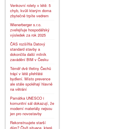
Venkovní rolety v létě: 5
chyb, kvůli kterým doma
zbytečně trpíte vedrem
Wienerberger s.r.o.
zveřejňuje hospodářský
výsledek za rok 2025
ČAS rozšířila Datový
standard stavby a
dokončila další milník
zavádění BIM v Česku
Téměř dvě třetiny Čechů
trápí v létě přehřáté
bydlení. Místo prevence
ale stále spoléhají hlavně
na větrání
Památka UNESCO i
komunitní sál dokazují, že
moderní materiály nejsou
jen pro novostavby
Rekonstruujete starší
dům? Čtyři situace, které