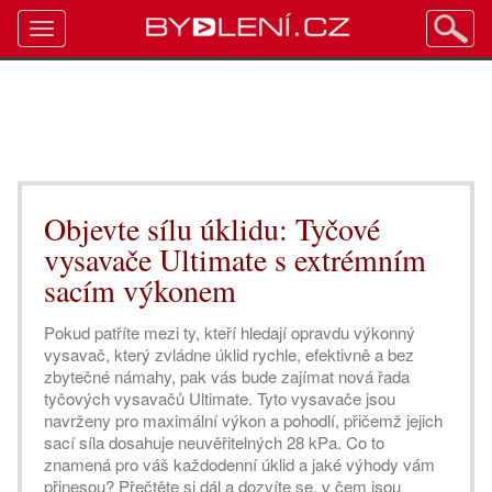
Toggle
navigation
Objevte sílu úklidu: Tyčové
vysavače Ultimate s extrémním
sacím výkonem
Pokud patříte mezi ty, kteří hledají opravdu výkonný
vysavač, který zvládne úklid rychle, efektivně a bez
zbytečné námahy, pak vás bude zajímat nová řada
tyčových vysavačů Ultimate. Tyto vysavače jsou
navrženy pro maximální výkon a pohodlí, přičemž jejich
sací síla dosahuje neuvěřitelných 28 kPa. Co to
znamená pro váš každodenní úklid a jaké výhody vám
přinesou? Přečtěte si dál a dozvíte se, v čem jsou