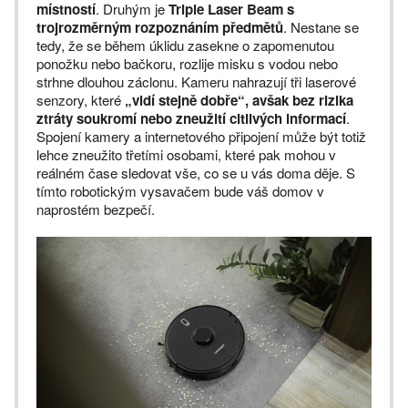
místností
. Druhým je
Triple Laser Beam s
trojrozměrným rozpoznáním předmětů
. Nestane se
tedy, že se během úklidu zasekne o zapomenutou
ponožku nebo bačkoru, rozlije misku s vodou nebo
strhne dlouhou záclonu. Kameru nahrazují tři laserové
senzory, které
„vidí stejně dobře“, avšak bez rizika
ztráty soukromí nebo zneužití citlivých informací
.
Spojení kamery a internetového připojení může být totiž
lehce zneužito třetími osobami, které pak mohou v
reálném čase sledovat vše, co se u vás doma děje. S
tímto robotickým vysavačem bude váš domov v
naprostém bezpečí.