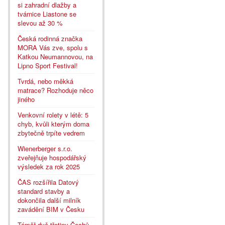
si zahradní dlažby a
tvárnice Liastone se
slevou až 30 %
Česká rodinná značka
MORA Vás zve, spolu s
Katkou Neumannovou, na
Lipno Sport Festival!
Tvrdá, nebo měkká
matrace? Rozhoduje něco
jiného
Venkovní rolety v létě: 5
chyb, kvůli kterým doma
zbytečně trpíte vedrem
Wienerberger s.r.o.
zveřejňuje hospodářský
výsledek za rok 2025
ČAS rozšířila Datový
standard stavby a
dokončila další milník
zavádění BIM v Česku
Téměř dvě třetiny Čechů