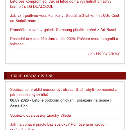
Léto bez kompromisů: Jak si letos doma vychutnat chladivý
komfort s LG DUALCOOL
Jak vzít perlivou vodu kamkoliv: Soutěž o 3 lahve Fizz&Go Cool
od SodaStream
Proměňte televizi v galerii: Samsung přináší umění z Art Basel
Poslední dny soutěže Jaro u nás 2026: Pošlete svou fotografii a
vyhrajte
>> všechny články
ÚKLID, ODVOZ, ČIŠTĚNÍ
Soutěž: Letní úklid nemusí být otrava. Stačí chytří pomocníci a
pár jednoduchých triků
08.07.2026
- Léto je obdobím grilování, posezení na terase i
častějších...
Soutěž o dva sušáky značky Vileda
Jak na voňavé prádlo bez sušičky? Pomůže jarní vzduch i
správný sušák