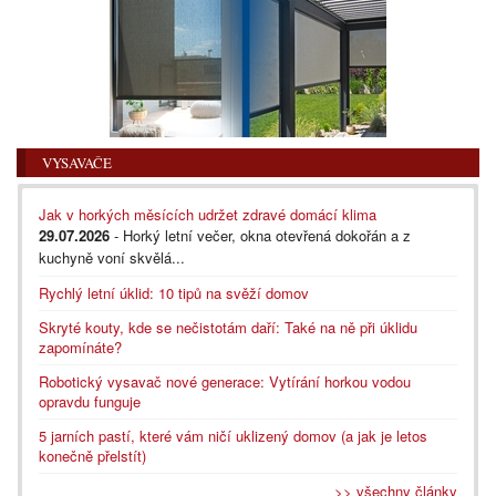
VYSAVAČE
Jak v horkých měsících udržet zdravé domácí klima
29.07.2026
- Horký letní večer, okna otevřená dokořán a z
kuchyně voní skvělá...
Rychlý letní úklid: 10 tipů na svěží domov
Skryté kouty, kde se nečistotám daří: Také na ně při úklidu
zapomínáte?
Robotický vysavač nové generace: Vytírání horkou vodou
opravdu funguje
5 jarních pastí, které vám ničí uklizený domov (a jak je letos
konečně přelstít)
>> všechny články