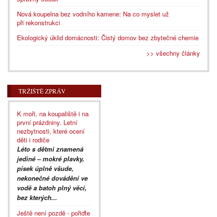
Nová koupelna bez vodního kamene: Na co myslet už
při rekonstrukci
Ekologický úklid domácnosti: Čistý domov bez zbytečné chemie
>> všechny články
TRŽIŠTĚ ZPRÁV
K moři, na koupaliště i na
první prázdniny. Letní
nezbytnosti, které ocení
děti i rodiče
Léto s dětmi znamená
jediné – mokré plavky,
písek úplně všude,
nekonečné dovádění ve
vodě a batoh plný věcí,
bez kterých...
Ještě není pozdě - pořiďte