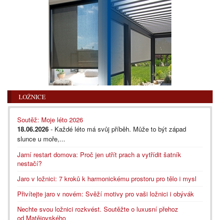
LOŽNICE
Soutěž: Moje léto 2026
18.06.2026
- Každé léto má svůj příběh. Může to být západ
slunce u moře,...
Jarní restart domova: Proč jen utřít prach a vytřídit šatník
nestačí?
Jaro v ložnici: 7 kroků k harmonickému prostoru pro tělo i mysl
Přivítejte jaro v novém: Svěží motivy pro vaši ložnici i obývák
Nechte svou ložnici rozkvést. Soutěžte o luxusní přehoz
od Matějovského