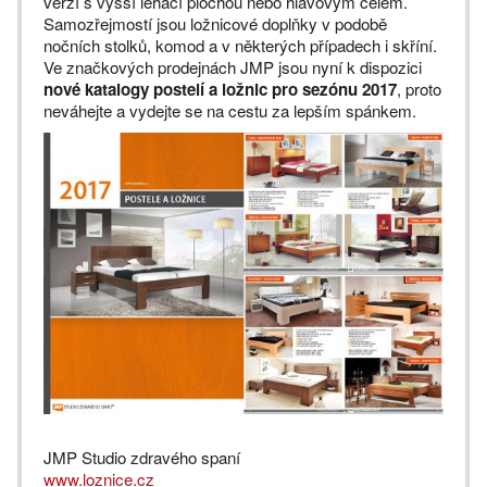
verzí s vyšší lehací plochou nebo hlavovým čelem.
Samozřejmostí jsou ložnicové doplňky v podobě
nočních stolků, komod a v některých případech i skříní.
Ve značkových prodejnách JMP jsou nyní k dispozici
nové katalogy postelí a ložnic pro sezónu 2017
, proto
neváhejte a vydejte se na cestu za lepším spánkem.
JMP Studio zdravého spaní
www.loznice.cz