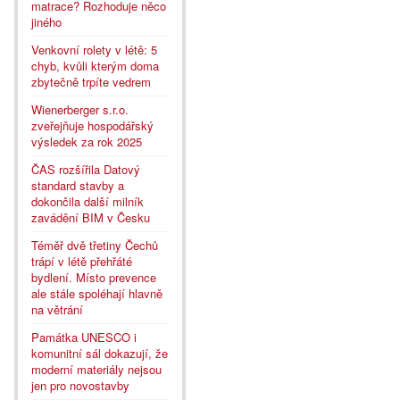
matrace? Rozhoduje něco
jiného
Venkovní rolety v létě: 5
chyb, kvůli kterým doma
zbytečně trpíte vedrem
Wienerberger s.r.o.
zveřejňuje hospodářský
výsledek za rok 2025
ČAS rozšířila Datový
standard stavby a
dokončila další milník
zavádění BIM v Česku
Téměř dvě třetiny Čechů
trápí v létě přehřáté
bydlení. Místo prevence
ale stále spoléhají hlavně
na větrání
Památka UNESCO i
komunitní sál dokazují, že
moderní materiály nejsou
jen pro novostavby