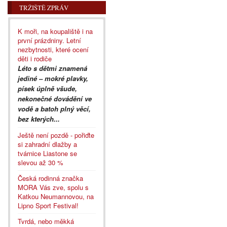
TRŽIŠTĚ ZPRÁV
K moři, na koupaliště i na
první prázdniny. Letní
nezbytnosti, které ocení
děti i rodiče
Léto s dětmi znamená
jediné – mokré plavky,
písek úplně všude,
nekonečné dovádění ve
vodě a batoh plný věcí,
bez kterých...
Ještě není pozdě - pořiďte
si zahradní dlažby a
tvárnice Liastone se
slevou až 30 %
Česká rodinná značka
MORA Vás zve, spolu s
Katkou Neumannovou, na
Lipno Sport Festival!
Tvrdá, nebo měkká