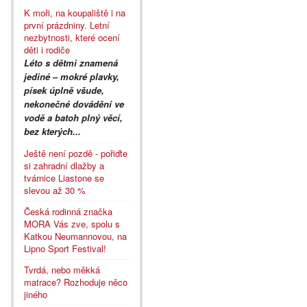
K moři, na koupaliště i na
první prázdniny. Letní
nezbytnosti, které ocení
děti i rodiče
Léto s dětmi znamená
jediné – mokré plavky,
písek úplně všude,
nekonečné dovádění ve
vodě a batoh plný věcí,
bez kterých...
Ještě není pozdě - pořiďte
si zahradní dlažby a
tvárnice Liastone se
slevou až 30 %
Česká rodinná značka
MORA Vás zve, spolu s
Katkou Neumannovou, na
Lipno Sport Festival!
Tvrdá, nebo měkká
matrace? Rozhoduje něco
jiného