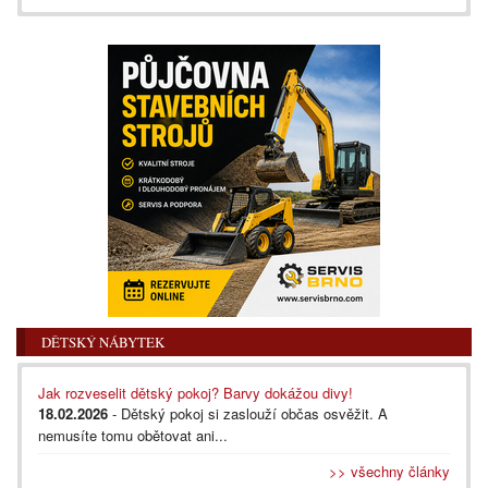
DĚTSKÝ NÁBYTEK
Jak rozveselit dětský pokoj? Barvy dokážou divy!
18.02.2026
- Dětský pokoj si zaslouží občas osvěžit. A
nemusíte tomu obětovat ani...
>> všechny články