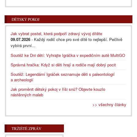
DĚTSKÝ POKOJ
Jak vybrat postel, která podpoří zdravý vývoj dítěte
09.07.2026
- Každý rodič chce pro své dítě to nejlepší. Pečlivě
vybírá první...
Soutěž ke Dni dětí: Vyhrajte Igráčka v expedičním autě MultiGO
Správná hračka: Když si děti hrají a rodiče mají dobrý pocit
Soutěž: Legendární Igráček seznamuje děti s paleontologií
a archeologií
Jak proměnit dětský pokoj v říši snů? Objevte kouzlo
nástěnných maleb
>> všechny články
TRŽIŠTĚ ZPRÁV