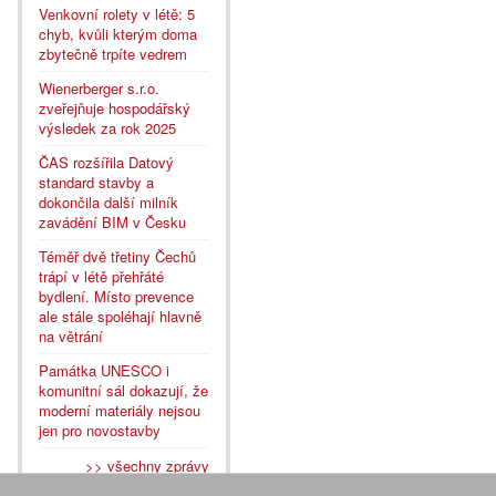
Venkovní rolety v létě: 5
chyb, kvůli kterým doma
zbytečně trpíte vedrem
Wienerberger s.r.o.
zveřejňuje hospodářský
výsledek za rok 2025
ČAS rozšířila Datový
standard stavby a
dokončila další milník
zavádění BIM v Česku
Téměř dvě třetiny Čechů
trápí v létě přehřáté
bydlení. Místo prevence
ale stále spoléhají hlavně
na větrání
Památka UNESCO i
komunitní sál dokazují, že
moderní materiály nejsou
jen pro novostavby
>> všechny zprávy