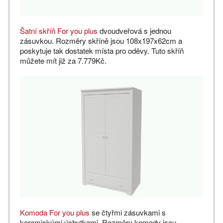
Šatní skříň For you plus
dvoudveřová s jednou
zásuvkou. Rozměry skříně jsou 108x197x62cm a
poskytuje tak dostatek místa pro oděvy. Tuto skříň
můžete mít již za 7.779Kč.
Komoda For you plus
se čtyřmi zásuvkami s
keramickými úchytkami. Rozměry komody jsou